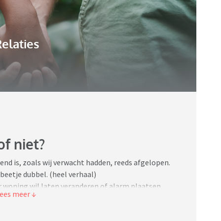
elaties
f niet?
end is, zoals wij verwacht hadden, reeds afgelopen.
 beetje dubbel. (heel verhaal)
r woning wil laten veranderen of alarm plaatsen
s haar scheiding met ex-man en vader van haar kind,