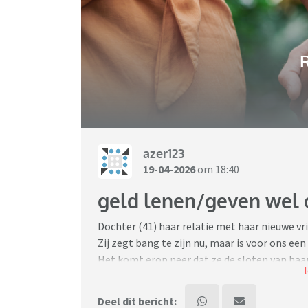
R
azer123
19-04-2026
om 18:40
geld lenen/geven wel o
Dochter (41) haar relatie met haar nieuwe vri
Zij zegt bang te zijn nu, maar is voor ons een
Het komt erop neer dat ze de sloten van haa
buiten.
Omdat ze er financieel alleen voorstaat sind
Deel dit bericht: