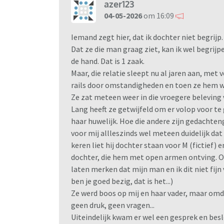
azer123
04-05-2026
om 16:09
Iemand zegt hier, dat ik dochter niet begrijp.
Dat ze die man graag ziet, kan ik wel begrijp
de hand. Dat is 1 zaak.
Maar, die relatie sleept nu al jaren aan, met
rails door omstandigheden en toen ze hem 
Ze zat meteen weer in die vroegere beleving v
Lang heeft ze getwijfeld om er volop voor te
haar huwelijk. Hoe die andere zijn gedachteng
voor mij allleszinds wel meteen duidelijk dat
keren liet hij dochter staan voor M (fictief) 
dochter, die hem met open armen ontving. Omd
laten merken dat mijn man en ik dit niet fijn
ben je goed bezig, dat is het...)
Ze werd boos op mij en haar vader, maar omd
geen druk, geen vragen...
Uiteindelijk kwam er wel een gesprek en bes