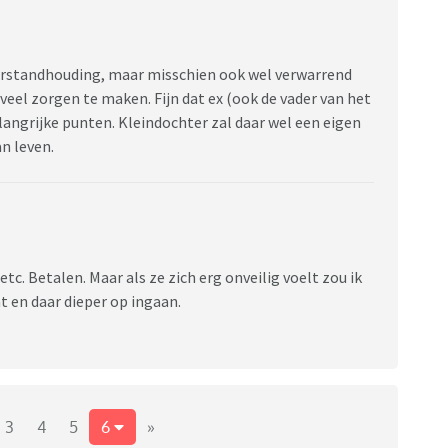
 verstandhouding, maar misschien ook wel verwarrend
eveel zorgen te maken. Fijn dat ex (ook de vader van het
angrijke punten. Kleindochter zal daar wel een eigen
n leven.
etc. Betalen. Maar als ze zich erg onveilig voelt zou ik
t en daar dieper op ingaan.
3
4
5
6
»