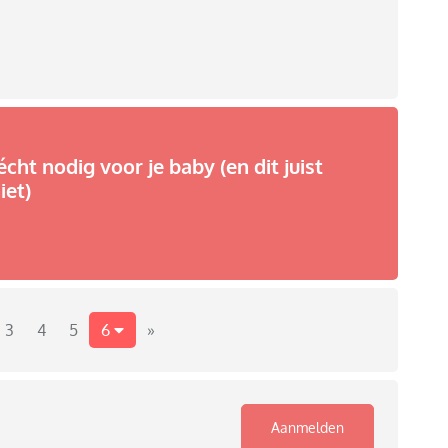
écht nodig voor je baby (en dit juist
iet)
3
4
5
6
»
Aanmelden