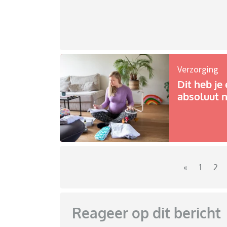
Verzorging
Dit heb je 
absoluut n
«
1
2
Reageer op dit bericht