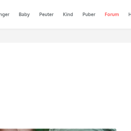
nger
Baby
Peuter
Kind
Puber
Forum
H