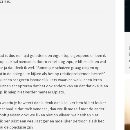
risis.
d ik dus een tijd geleden een eigen topic geopend en ben ik
ic, ik wil niemands doorn in het oog zijn. je filtert alleen wat
Maar ja dat denk ik wel. “Sommige schuiven graag dingen op
t in de spiegel te kijken als het op relatieproblemen betreft”.
ou kunnen reageren inhoudelijk, iets waarvan we kunnen leren
t te kunnen accepteren dat het ook anders kan en dat dat oké is en
erp. ik miep niet verder meneer Elpisto.
n waarin je beweert dat ik denk dat ik leuker ben hij het leuker
 waar haal je dat toch vandaan, dan zou ik mezelf met de ander
Nooit gedaan ook! We lijken niet op elkaar, we hebben niet
k ben juist een veel lastiger en moeilijker persoon als ik het
ou de conclusie zijn.