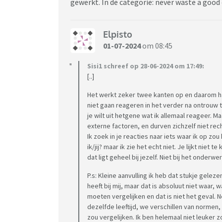
gewerkt. In de categorie: never waste a good c
Elpisto
01-07-2024
om 08:45
Sisi1 schreef op 28-06-2024 om 17:49:
[..]
Het werkt zeker twee kanten op en daarom ha
niet gaan reageren in het verder na ontrouw top
je wilt uit hetgene wat ik allemaal reageer. 
externe factoren, en durven zichzelf niet rech
Ik zoek in je reacties naar iets waar ik op z
ik/jij? maar ik zie het echt niet. Je lijkt nie
dat ligt geheel bij jezelf. Niet bij het onderw
P.s: Kleine aanvulling ik heb dat stukje geleze
heeft bij mij, maar dat is absoluut niet waar,
moeten vergelijken en dat is niet het geval. 
dezelfde leeftijd, we verschillen van normen, i
zou vergelijken. Ik ben helemaal niet leuker z