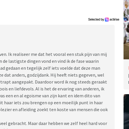
, dat is nooit onze drijfveer geweest, al zit dat mega
woon zitten, allemaal op mijn termen, als ik wil praten
 mag dat ook, als we maar gewoon even elkaar zien in
s mega begrip vol, verschrikkelijk irritant bijna.
 er is niks veranderd in zijn situatie, hij weet het nog
voor z’n aanbod of charme, ik hou verschrikkelijk veel
en. Ik realiseer me dat het vooral een stuk pijn van mij
r.
an de lastigste dingen vond en vind ik de fase waarin
re liefde, je onvoorwaardelijke liefde en je
ad gedaan en tegelijk zelf iets voelde dat deze man
ste maatje maar je elkaar 20 jaar te laat tegen komt.
e dat anders, godzijdank. Hij heeft niets gegeven, wel
,verder. hij weet me precies ieder x weer te vinden op
trapt aangepakt. Daardoor word ik nog steeds geraakt
ken, van hem, langs m’n huis/werk langs de school van
ois en liefdevols. Al is het de ervaring van anderen, ik
d etc maar hij komt er toch weer achter. Ben bang dat
 was een en al egoïsme van zijn kant en idem dito van
it haar iets zou brengen op een moeilijk punt in haar
 plezier en afleiding zoekt ten koste van mensen die ook
ed is ik wil geen ongezonde relatie niet op deze
 veel gebracht. Maar daar hebben we zelf heel hard voor