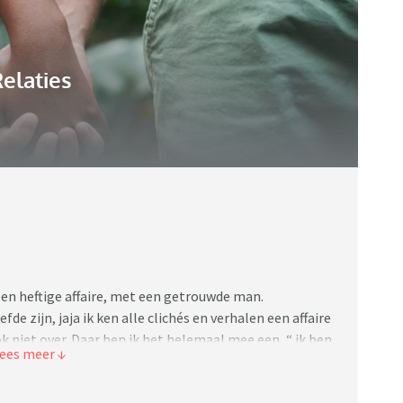
elaties
 een heftige affaire, met een getrouwde man.
fde zijn, jaja ik ken alle clichés en verhalen een affaire
k niet over. Daar ben ik het helemaal mee een, “ ik ben
 niet meer terug. ik zal de details verder besparen over