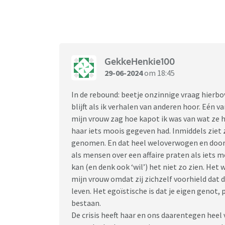
hij met me af te spreken, ((niet omwille seks
goed verder)). Hij wilt ergens wandelen of ge
is dat goed zo niet ook goed wil ik boos zijn
zijn belevenis. Want het gemis is enorm. Hij i
GekkeHenkie100
ik hou dit heel erg tegen, het appen ook, want
29-06-2024
om 18:45
altijd niet. Maar ik ben zo bang te bezwijken 
van hem en het gemis is giga groot.
In de rebound: beetje onzinnige vraag hierbov
Wat moet ik doen ik weet het echt niet, mee
blijft als ik verhalen van anderen hoor. Eén v
verschrikkelijk. Het is gecompliceerd als je wa
mijn vrouw zag hoe kapot ik was van wat ze h
onbeantwoorde liefde, zich bevinden in je be
haar iets moois gegeven had. Inmiddels ziet z
Hem blokkeren en verwijderen heeft weinig zin
genomen. En dat heel weloverwogen en door
een andere manier. Dit triggert ook dat stal
als mensen over een affaire praten als iets mo
m’n kinderen, Ik heb m’n nummer al gewijzig
kan (en denk ook ‘wil’) het niet zo zien. Het
hij anders ook aan m’n deur komt.
mijn vrouw omdat zij zichzelf voorhield dat d
leven. Het egoïstische is dat je eigen genot,
Please geen verwijten ik weet dat het niet go
bestaan.
manier.
De crisis heeft haar en ons daarentegen heel