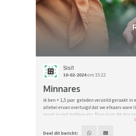
R
Sisi1
10-02-2024
om 15:22
Minnares
ik ben + 1,5 jaar geleden verzeild geraakt in
allebei ervan overtuigd dat we elkaars ware lie
moet je niet hebben etc. Daar gaat dit dan oo
single btw” Het is nu al eenmaal zo en ik kan
deze verhouding maar nu het volgende.
Deel dit bericht: