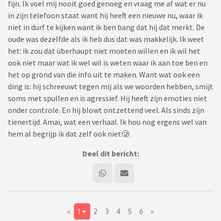
fijn. Ik voel mij nooit goed genoeg en vraag me af wat er nu
in zijn telefoon staat want hij heeft een nieuwe nu, waar ik
niet in durf te kijken want ik ben bang dat hij dat merkt. De
oude was dezelfde als ik heb dus dat was makkelijk. Ik weet
het: ik zou dat überhaupt niet moeten willen en ik wil het
ook niet maar wat ik wel wil is weten waar ik aan toe ben en
het op grond van die info uit te maken. Want wat ook een
ding is: hij schreeuwt tegen mij als we woorden hebben, smijt
soms met spullen en is agressief. Hij heeft zijn emoties niet
onder controle. En hij blowt ontzettend veel. Als sinds zijn
tienertijd. Amai, wat een verhaal. Ik hou nog ergens wel van
hem al begrijp ik dat zelf ook niet🥲.
Deel dit bericht:
«
1
2
3
4
5
6
»