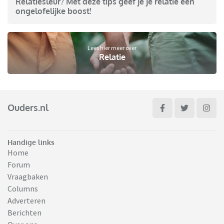
Relatiesleur? Met deze tips geef je je relatie een
ongelofelijke boost!
Lees hier meer over
Relatie
Ouders.nl
Handige links
Home
Forum
Vraagbaken
Columns
Adverteren
Berichten