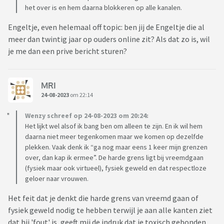
het over is en hem daarna blokkeren op alle kanalen.
Engeltje, even helemaal off topic: ben jij de Engeltje die al
meer dan twintig jaar op ouders online zit? Als dat zo is, wil
je me dan een prive bericht sturen?
MRI
24-08-2023
om 22:14
Wenzy schreef op 24-08-2023 om 20:24:
Het lijkt wel alsof ik bang ben om alleen te zijn. En ik wil hem
daarna niet meer tegenkomen maar we komen op dezelfde
plekken. Vaak denk ik “ga nog maar eens 1 keer mijn grenzen
over, dan kap ik ermee”. De harde grens ligt bij vreemdgaan
(fysiek maar ook virtueel), fysiek geweld en dat respectloze
geloer naar vrouwen.
Het feit dat je denkt die harde grens van vreemd gaan of
fysiek geweld nodig te hebben terwijl je aan alle kanten ziet
dat hij 'fout' is, geeft mij de indruk dat je toxisch gebonden