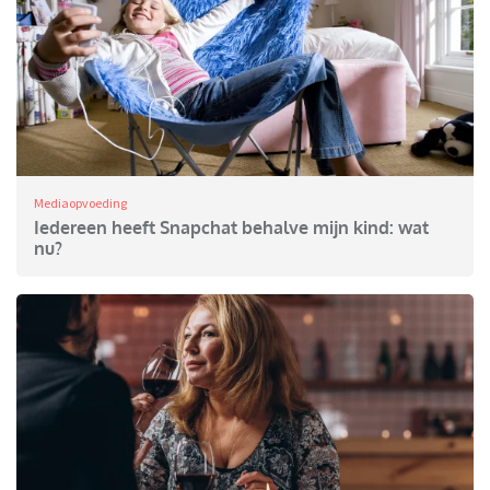
Mediaopvoeding
Iedereen heeft Snapchat behalve mijn kind: wat
nu?