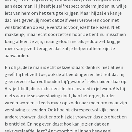
aan deze man. Hij heeft je zelfrespect ondermijnd en nu wil je
iets van hem om het terug te krijgen. Maar hij zal en kan je
dat niet geven, jij moet dat zelf weer veroveren door met
wilskracht en op via je verstand voor jezelf te kiezen. Niet
makkelijk, maar echt doorzetten hoor. Je bent nu misschien
bang alleen te zijn, maar geloof me: als je doorzet krijg je
meer van jezelf terug en dat zal je helpen alleen zijn te
aanvaarden.
En oh ja, deze man is echt seksverslaafd denk ik: niet alleen
geeft hij het zelf toe, ook de afbeeldingen en het feit dat hij
geen erectie kan volhouden bij 'gewone´ seks duiden daar op.
Als-je-blieft, dit is echt een slechte invloed in je leven. Als hij
niets aan die seksverslaving doet, kan het erger, harder
wreder worden, steeds maar op zoek naar meer om maar zijn
verslaving te voeden. Ook hoe hij disrespectvol kijkt naar
andere vrouwen duidt er op: hij ziet vrouwen dus als object en
is entitled. En nog even deze: hoe kan je zien dat een
seksverslaafde liegt? Antwoord: zijn lippen bewegen!