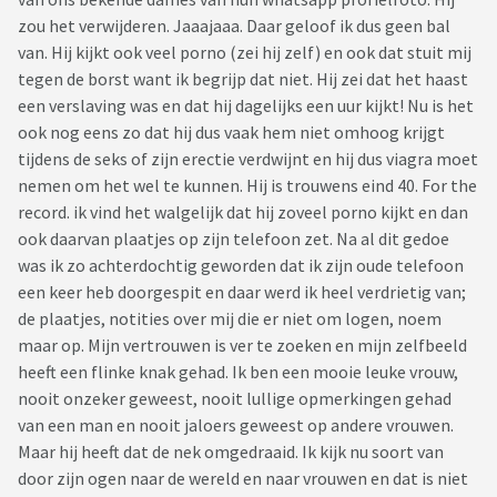
zou het verwijderen. Jaaajaaa. Daar geloof ik dus geen bal
van. Hij kijkt ook veel porno (zei hij zelf) en ook dat stuit mij
tegen de borst want ik begrijp dat niet. Hij zei dat het haast
een verslaving was en dat hij dagelijks een uur kijkt! Nu is het
ook nog eens zo dat hij dus vaak hem niet omhoog krijgt
tijdens de seks of zijn erectie verdwijnt en hij dus viagra moet
nemen om het wel te kunnen. Hij is trouwens eind 40. For the
record. ik vind het walgelijk dat hij zoveel porno kijkt en dan
ook daarvan plaatjes op zijn telefoon zet. Na al dit gedoe
was ik zo achterdochtig geworden dat ik zijn oude telefoon
een keer heb doorgespit en daar werd ik heel verdrietig van;
de plaatjes, notities over mij die er niet om logen, noem
maar op. Mijn vertrouwen is ver te zoeken en mijn zelfbeeld
heeft een flinke knak gehad. Ik ben een mooie leuke vrouw,
nooit onzeker geweest, nooit lullige opmerkingen gehad
van een man en nooit jaloers geweest op andere vrouwen.
Maar hij heeft dat de nek omgedraaid. Ik kijk nu soort van
door zijn ogen naar de wereld en naar vrouwen en dat is niet