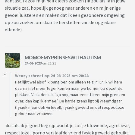
aantast. Ik zou mijn heil elders zoeken (ik zou als ik in jouw
situatie zat, hopelijk genoeg naar anderen en mijn enige
gevoel luisteren en maken dat ik een gezondere omgeving
op zou zoeken om daar te herstellen van de opgedane
ellende).
MOMOFMYPRINSESWITHAUTISM
24-08-2023
om 21:21
Wenzy schreef op 24-08-2023 om 20:24:
Het lijkt wel alsof ik bang ben om alleen te zijn. En ik wil hem
daarna niet meer tegenkomen maar we komen op dezelfde
plekken. Vaak denk ik “ga nog maar eens 1 keer mijn grenzen
over, dan kap ik ermee”. De harde grens ligt bij vreemdgaan
(fysiek maar ook virtueel), fysiek geweld en dat respectloze
geloer naar vrouwen.
dus als ik je goed begrijp wacht je tot je blowende, agresieve,
respectloze , porno verslaafde vriend fysiek geweld gebruikt