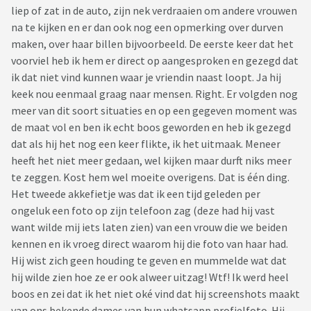
liep of zat in de auto, zijn nek verdraaien om andere vrouwen
na te kijken en er dan ook nog een opmerking over durven
maken, over haar billen bijvoorbeeld. De eerste keer dat het
voorviel heb ik hem er direct op aangesproken en gezegd dat
ik dat niet vind kunnen waar je vriendin naast loopt. Ja hij
keek nou eenmaal graag naar mensen. Right. Er volgden nog
meer van dit soort situaties en op een gegeven moment was
de maat vol en ben ik echt boos geworden en heb ik gezegd
dat als hij het nog een keer flikte, ik het uitmaak. Meneer
heeft het niet meer gedaan, wel kijken maar durft niks meer
te zeggen. Kost hem wel moeite overigens. Dat is één ding.
Het tweede akkefietje was dat ik een tijd geleden per
ongeluk een foto op zijn telefoon zag (deze had hij vast
want wilde mij iets laten zien) van een vrouw die we beiden
kennen en ik vroeg direct waarom hij die foto van haar had.
Hij wist zich geen houding te geven en mummelde wat dat
hij wilde zien hoe ze er ook alweer uitzag! Wtf! Ik werd heel
boos en zei dat ik het niet oké vind dat hij screenshots maakt
van ons bekende dames van hun whatsapp profielfoto. Hij