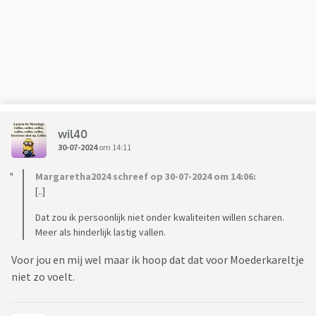
verjaardagen....
Hebben we min voorbeeld een etentje met anderen einde
van de middag, moet ik mijn man zeggen of die zich ook op
gaat frissen en even nette kleren aan gaat doen.
Heeft hij zich opgefrist, vraagt hij WAT voor kleren hij aan
moet of pakt zelf het alleraller oudste kledingstuk wat hij
wil40
heeft...
30-07-2024
om 14:11
Margaretha2024 schreef op 30-07-2024 om 14:06:
Alle sociale contacten zowat onderhouden...
[..]
Kinderopvang aanvragen, controleren of kinderopvang wel
Dat zou ik persoonlijk niet onder kwaliteiten willen scharen.
goed is aangevraagd...
Meer als hinderlijk lastig vallen.
Voor jou en mij wel maar ik hoop dat dat voor Moederkareltje
Savonds op de bank de vraag, wat wil je drinken... koffie... Ik
niet zo voelt.
schenk de koffie in.
Na de koffie.... wil je ook wat fris/bier? Ik schenk het weer in.