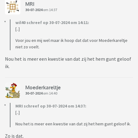
Als we naar bed gaan ruim ik de salontafel weer op.
MRI
30-07-2024
om 14:37
Noem allemaal maar op...
wil40 schreef op 30-07-2024 om 14:11:
[..]
Het slaat nergens op en zijn ook geen schrikbarende dingen,
maar heb werkelijk het gevoel OVERAL het voortouw in te
Voor jou en mij wel maar ik hoop dat dat voor Moederkareltje
nemen. Spuugzat word ik er soms van gats.
niet zo voelt.
Zit echt op de kook.
Nou het is meer een kwestie van dat zij het hem gunt geloof
ik.
Zijn jullie mannen ook zo? Net kinderen, geen 'echte' kerels...
Jk zie dat veel in mijn omgeving, de vrouw bepaald, de vrouw
Moederkareltje
is net een moeder van een groot kind.
30-07-2024
om 14:40
MRI schreef op 30-07-2024 om 14:37:
[..]
Nou het is meer een kwestie van dat zij het hem gunt geloof ik.
Zo is dat.