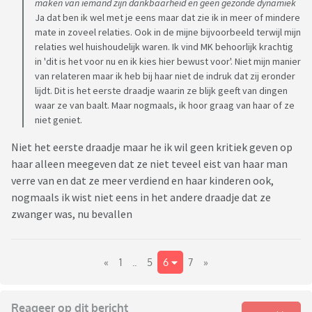
maken van iemand zijn dankbaarheid en geen gezonde dynamiek
Ja dat ben ik wel met je eens maar dat zie ik in meer of mindere
mate in zoveel relaties. Ook in de mijne bijvoorbeeld terwijl mijn
relaties wel huishoudelijk waren. Ik vind MK behoorlijk krachtig
in 'dit is het voor nu en ik kies hier bewust voor'. Niet mijn manier
van relateren maar ik heb bij haar niet de indruk dat zij eronder
lijdt. Dit is het eerste draadje waarin ze blijk geeft van dingen
waar ze van baalt. Maar nogmaals, ik hoor graag van haar of ze
niet geniet.
Niet het eerste draadje maar he ik wil geen kritiek geven op
haar alleen meegeven dat ze niet teveel eist van haar man
verre van en dat ze meer verdiend en haar kinderen ook,
nogmaals ik wist niet eens in het andere draadje dat ze
zwanger was, nu bevallen
«
1
..
5
6
7
»
Reageer op dit bericht