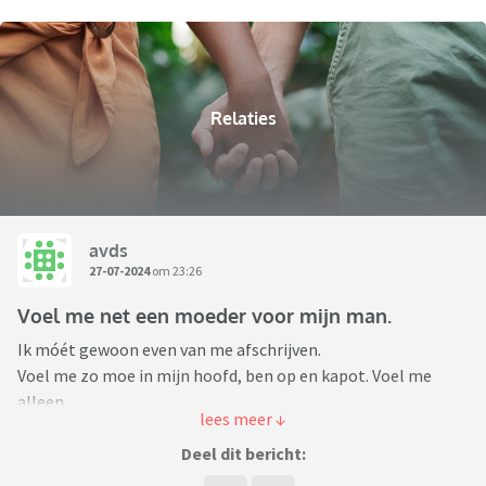
Relaties
avds
27-07-2024
om 23:26
Voel me net een moeder voor mijn man.
Ik móét gewoon even van me afschrijven.
Voel me zo moe in mijn hoofd, ben op en kapot. Voel me
alleen.
Heb het gevoel al tijden dat ik moet moederen over mijn
Deel dit bericht:
man, nadenken aan, nadenken over, aansturing geven.