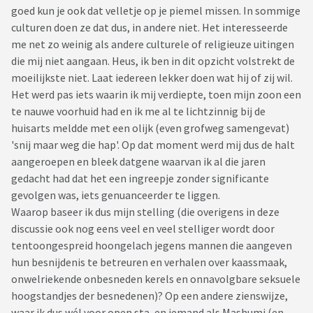
goed kun je ook dat velletje op je piemel missen. In sommige
culturen doen ze dat dus, in andere niet. Het interesseerde
me net zo weinig als andere culturele of religieuze uitingen
die mij niet aangaan. Heus, ik ben in dit opzicht volstrekt de
moeilijkste niet. Laat iedereen lekker doen wat hij of zij wil.
Het werd pas iets waarin ik mij verdiepte, toen mijn zoon een
te nauwe voorhuid had en ik me al te lichtzinnig bij de
huisarts meldde met een olijk (even grofweg samengevat)
'snij maar weg die hap'. Op dat moment werd mij dus de halt
aangeroepen en bleek datgene waarvan ik al die jaren
gedacht had dat het een ingreepje zonder significante
gevolgen was, iets genuanceerder te liggen.
Waarop baseer ik dus mijn stelling (die overigens in deze
discussie ook nog eens veel en veel stelliger wordt door
tentoongespreid hoongelach jegens mannen die aangeven
hun besnijdenis te betreuren en verhalen over kaassmaak,
onwelriekende onbesneden kerels en onnavolgbare seksuele
hoogstandjes der besnedenen)? Op een andere zienswijze,
waar ik dus wél voor open sta, en iemand als Mashumi (en