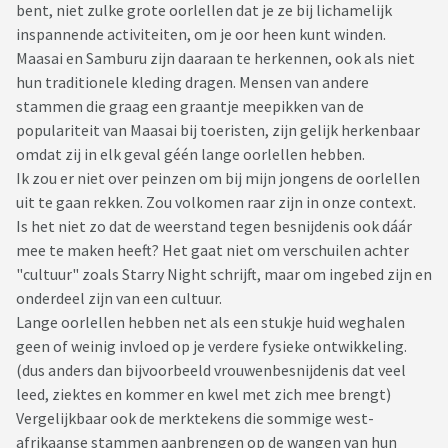
bent, niet zulke grote oorlellen dat je ze bij lichamelijk
inspannende activiteiten, om je oor heen kunt winden.
Maasai en Samburu zijn daaraan te herkennen, ook als niet
hun traditionele kleding dragen. Mensen van andere
stammen die graag een graantje meepikken van de
populariteit van Maasai bij toeristen, zijn gelijk herkenbaar
omdat zij in elk geval géén lange oorlellen hebben.
Ik zou er niet over peinzen om bij mijn jongens de oorlellen
uit te gaan rekken. Zou volkomen raar zijn in onze context.
Is het niet zo dat de weerstand tegen besnijdenis ook dáár
mee te maken heeft? Het gaat niet om verschuilen achter
"cultuur" zoals Starry Night schrijft, maar om ingebed zijn en
onderdeel zijn van een cultuur.
Lange oorlellen hebben net als een stukje huid weghalen
geen of weinig invloed op je verdere fysieke ontwikkeling.
(dus anders dan bijvoorbeeld vrouwenbesnijdenis dat veel
leed, ziektes en kommer en kwel met zich mee brengt)
Vergelijkbaar ook de merktekens die sommige west-
afrikaanse stammen aanbrengen op de wangen van hun