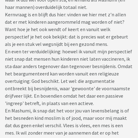
haar mannen) overduidelijk totaal niet.
Kernvraag is en blijft dus hier: vinden we hier met z'n allen
dat er met kinderen aangerommeld mag worden of niet?
Want hoe je het ook wendt of keert en vanuit welk
perspectief je het ook bekijkt: dat is precies wat er gebeurt
als je een stuk vel wegsnijdt bij een gezond mens.
En even ter verduidelijking: hoewel ik vanuit mijn perspectief
niet snap dat mensen hun kinderen niet laten vaccineren, ik
sta daar anders tegenover dan tegenover besnijdenis. Omdat
het beargumenteerd kan worden vanuit een religieuze
overtuiging: God beschikt. Let wel: die argumentatie
ontbreekt bij besnijdenis, waar 'gewoonte' de voornaamste
drijfveer lijkt. En bovendien omdat het daar een passieve
'ingreep' betreft, in plaats van een actieve.
En Mashumi, ik snap dat het voor jou van levensbelang is of
het besneden kind moslim is of jood, maar voor mij maakt
dat dus geen enkel verschil. Vlees is vlees, een mes is een
mes. Ik wil zonder meer van je aannemen dat er op het