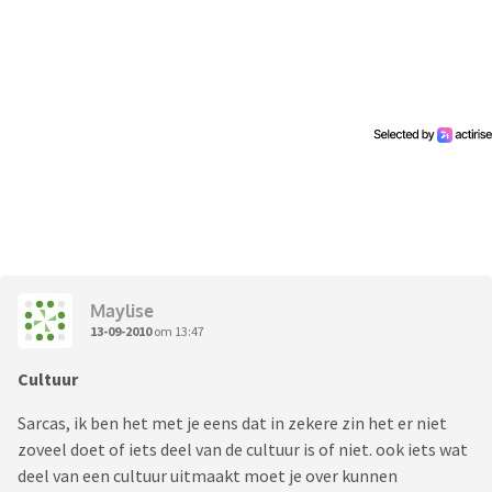
wel of niet (voor jongens)? Moet je je kinderen inenten?
Waar ligt de grens tussen de persoonlijke vrijheid van ouders
en de bescherming van het jonge kind?
Groetjes
Massi
Maylise
13-09-2010
om 13:47
Cultuur
Sarcas, ik ben het met je eens dat in zekere zin het er niet
zoveel doet of iets deel van de cultuur is of niet. ook iets wat
deel van een cultuur uitmaakt moet je over kunnen