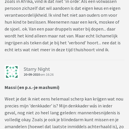
zoals in Afrika, vind ik dat niet 'in orde'. Als een volwassen
persoon zichzelf dat wil aandoen is dat eigen keus en eigen
verantwoordelijkheid. Ik vind het niet aan ouders om voor
hun kind te beslissen. Meenemen naar een kerk, moskee of
de sjoel.. ok. Van een paar druppels water bij dopen... daar
wordt het kind alleen maar nat van. Maar echt lichamelijk
ingrijpen als teken dat je bij het 'verbond' hoort... nee dat is
echt iets wat niet meer in deze tijd thuishoort vind ik.
Starry Night
20-09-2010
om 16:26
Massi (en p.s.-je mashumi)
Weet je dat ik niet eens helemaal scherp kan krijgen wat nou
precies mijn 'denkkader' is? Mijn denkkader wás in ieder
geval, nog niet zo heel lang geleden: mannenbesnijdenis is
volledig okay. Zoals je ook je blindedarm kunt missen en je
amandelen (hoewel dat laatste inmiddels achterhaald is), zo