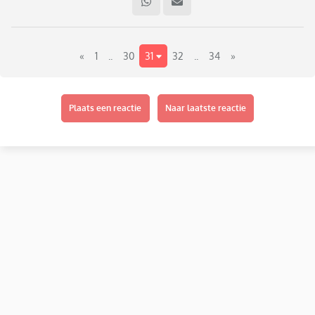
«
1
..
30
31
32
..
34
»
Plaats een reactie
Naar laatste reactie