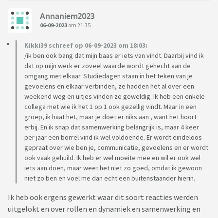
Annaniem2023
06-09-2023
om 21:35
Kikki39 schreef op 06-09-2023 om 18:03:
/ik ben ook bang dat mijn baas er iets van vindt. Daarbij vind ik
dat op mijn werk er zoveel waarde wordt gehecht aan de
omgang met elkaar. Studiedagen staan in het teken van je
gevoelens en elkaar verbinden, ze hadden het al over een
weekend weg en uitjes vinden ze geweldig. Ik heb een enkele
collega met wie ik het 1 op 1 ook gezellig vindt. Maar in een
groep, ik haat het, maar je doet er niks aan , want het hoort
erbij. En ik snap dat samenwerking belangrijk is, maar 4 keer
per jaar een borrel vind ik wel voldoende. Er wordt eindeloos
gepraat over wie ben je, communicatie, gevoelens en er wordt
ook vaak gehuild. Ik heb er wel moeite mee en wil er ook wel
iets aan doen, maar weet het niet zo goed, omdat ik gewoon
niet zo ben en voel me dan echt een buitenstaander hierin.
Ik heb ook ergens gewerkt waar dit soort reacties werden
uitgelokt en over rollen en dynamiek en samenwerking en