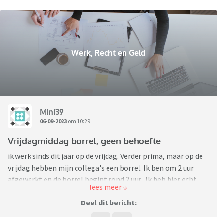
Werk, Recht en Geld
Mini39
06-09-2023
om 10:29
Vrijdagmiddag borrel, geen behoefte
ik werk sinds dit jaar op de vrijdag. Verder prima, maar op de
vrijdag hebben mijn collega's een borrel. Ik ben om 2 uur
afgewerkt en de borrel begint rond 2 uur. Ik heb hier echt
geen zin in, maar voel me zo verplicht. Nu kun je mooi iedere
week mee borrelen zeiden ze. Collega's zijn hier enorm
Deel dit bericht:
enthousiast over en willen graag met elkaar een wijntje