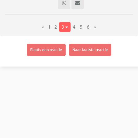
drinken. Op zich vind ik het 1 op 1 of met een klein groepje
ook best gezellig, maar niet met een grote groep. Ik ben wat
onzeker/verlegen. Maar ik wil ook gewoon weekend, want
«
1
2
3
4
5
6
»
werk al 4 dagen en heb ook een gezin thuis. Het lastigste is
dat ik langs het kantoor moet lopen en dan zeg fijn weekend
en dan roepen ze, drink mee even een wijntje. Ik vind dit zo
lastig. Wat zouden jullie doen?
Plaats een reactie
Naar laatste reactie