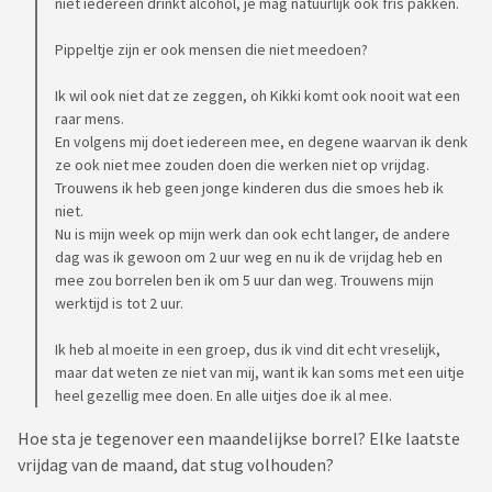
niet iedereen drinkt alcohol, je mag natuurlijk ook fris pakken.
Pippeltje zijn er ook mensen die niet meedoen?
Ik wil ook niet dat ze zeggen, oh Kikki komt ook nooit wat een
raar mens.
En volgens mij doet iedereen mee, en degene waarvan ik denk
ze ook niet mee zouden doen die werken niet op vrijdag.
Trouwens ik heb geen jonge kinderen dus die smoes heb ik
niet.
Nu is mijn week op mijn werk dan ook echt langer, de andere
dag was ik gewoon om 2 uur weg en nu ik de vrijdag heb en
mee zou borrelen ben ik om 5 uur dan weg. Trouwens mijn
werktijd is tot 2 uur.
Ik heb al moeite in een groep, dus ik vind dit echt vreselijk,
maar dat weten ze niet van mij, want ik kan soms met een uitje
heel gezellig mee doen. En alle uitjes doe ik al mee.
Hoe sta je tegenover een maandelijkse borrel? Elke laatste
vrijdag van de maand, dat stug volhouden?