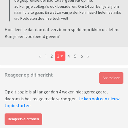
de gespreksleider had totaal geen vat op me.
zo kun jij je collega’s ook benaderen. Om 14 uur ben je vrij om
naar huis te gaan. En wat ze van je denken maakt helemaal niks
uit. Roddelen doen ze toch wel!
Hoe deed je dat dan dat verzinnen speldenprikken uitdelen.
Kun je een voorbeeld geven?
«
1
2
3
4
5
6
»
Reageer op dit bericht
Aanmelden
Op dit topic is al langer dan 4 weken niet gereageerd,
daarom is het reageerveld verborgen.
Je kan ook een nieuw
topic starten
.
Reageerveld tonen