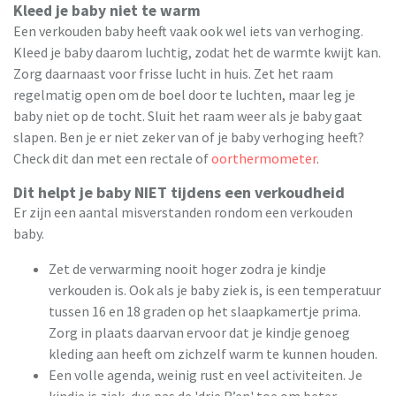
Kleed je baby niet te warm
Een verkouden baby heeft vaak ook wel iets van verhoging.
Kleed je baby daarom luchtig, zodat het de warmte kwijt kan.
Zorg daarnaast voor frisse lucht in huis. Zet het raam
regelmatig open om de boel door te luchten, maar leg je
baby niet op de tocht. Sluit het raam weer als je baby gaat
slapen. Ben je er niet zeker van of je baby verhoging heeft?
Check dit dan met een rectale of
oorthermometer
.
Dit helpt je baby NIET tijdens een verkoudheid
Er zijn een aantal misverstanden rondom een verkouden
baby.
Zet de verwarming nooit hoger zodra je kindje
verkouden is. Ook als je baby ziek is, is een temperatuur
tussen 16 en 18 graden op het slaapkamertje prima.
Zorg in plaats daarvan ervoor dat je kindje genoeg
kleding aan heeft om zichzelf warm te kunnen houden.
Een volle agenda, weinig rust en veel activiteiten. Je
kindje is ziek, dus pas de 'drie R’en' toe om beter