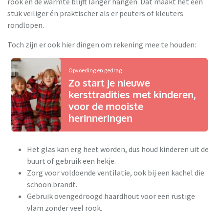
rook en de warmte blijft langer hangen. Dat maakt het een
stuk veiliger én praktischer als er peuters of kleuters
rondlopen.
Toch zijn er ook hier dingen om rekening mee te houden:
Opvoeding en gedrag
Zo start je nieuwe
kersttradities met kinderen,
voor de mooiste
herinneringen
Het glas kan erg heet worden, dus houd kinderen uit de
buurt of gebruik een hekje.
Zorg voor voldoende ventilatie, ook bij een kachel die
schoon brandt.
Gebruik ovengedroogd haardhout voor een rustige
vlam zonder veel rook.