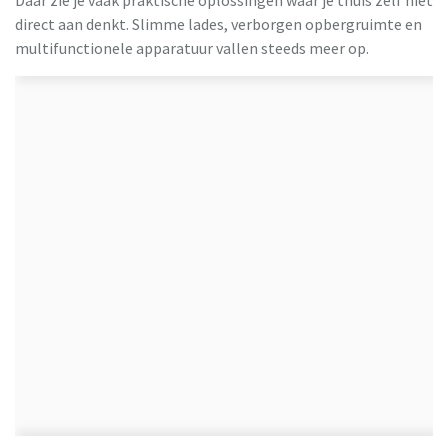
Daar zie je vaak praktische oplossingen waar je thuis zelf niet
direct aan denkt. Slimme lades, verborgen opbergruimte en
multifunctionele apparatuur vallen steeds meer op.