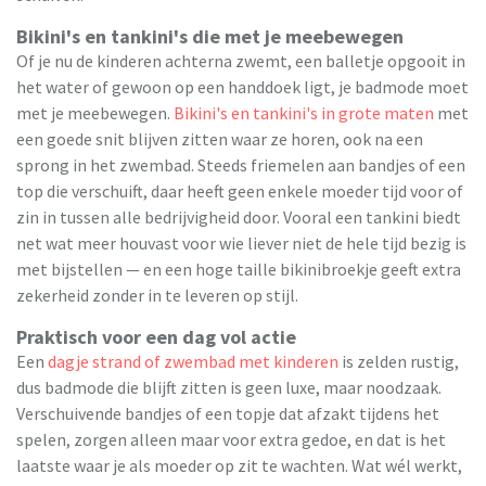
Bikini's en tankini's die met je meebewegen
Of je nu de kinderen achterna zwemt, een balletje opgooit in
het water of gewoon op een handdoek ligt, je badmode moet
met je meebewegen.
Bikini's en tankini's in grote maten
met
een goede snit blijven zitten waar ze horen, ook na een
sprong in het zwembad. Steeds friemelen aan bandjes of een
top die verschuift, daar heeft geen enkele moeder tijd voor of
zin in tussen alle bedrijvigheid door. Vooral een tankini biedt
net wat meer houvast voor wie liever niet de hele tijd bezig is
met bijstellen — en een hoge taille bikinibroekje geeft extra
zekerheid zonder in te leveren op stijl.
Praktisch voor een dag vol actie
Een
dagje strand of zwembad met kinderen
is zelden rustig,
dus badmode die blijft zitten is geen luxe, maar noodzaak.
Verschuivende bandjes of een topje dat afzakt tijdens het
spelen, zorgen alleen maar voor extra gedoe, en dat is het
laatste waar je als moeder op zit te wachten. Wat wél werkt,