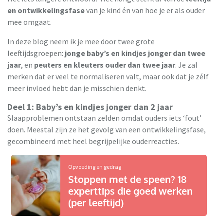
en ontwikkelingsfase
van je kind én van hoe je er als ouder
mee omgaat.
In deze blog neem ik je mee door twee grote
leeftijdsgroepen:
jonge baby’s en kindjes jonger dan twee
jaar
, en
peuters en kleuters ouder dan twee jaar
. Je zal
merken dat er veel te normaliseren valt, maar ook dat je zélf
meer invloed hebt dan je misschien denkt.
Deel 1: Baby’s en kindjes jonger dan 2 jaar
Slaapproblemen ontstaan zelden omdat ouders iets ‘fout’
doen. Meestal zijn ze het gevolg van een ontwikkelingsfase,
gecombineerd met heel begrijpelijke ouderreacties.
Opvoeding en gedrag
Stoppen met de speen? 18
experttips die goed werken
(per leeftijd)