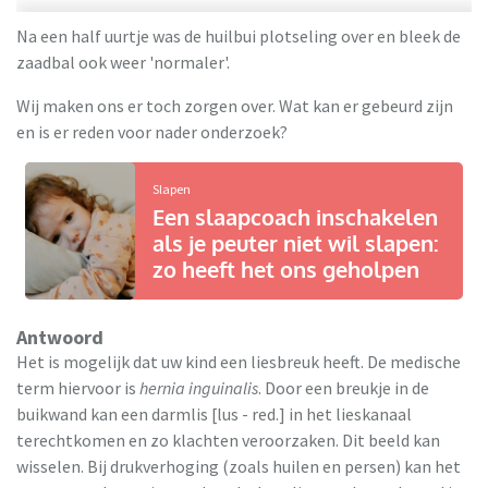
Na een half uurtje was de huilbui plotseling over en bleek de
zaadbal ook weer 'normaler'.
Wij maken ons er toch zorgen over. Wat kan er gebeurd zijn
en is er reden voor nader onderzoek?
Slapen
Een slaapcoach inschakelen
als je peuter niet wil slapen:
zo heeft het ons geholpen
Antwoord
Het is mogelijk dat uw kind een liesbreuk heeft. De medische
term hiervoor is
hernia inguinalis
. Door een breukje in de
buikwand kan een darmlis [lus - red.] in het lieskanaal
terechtkomen en zo klachten veroorzaken. Dit beeld kan
wisselen. Bij drukverhoging (zoals huilen en persen) kan het