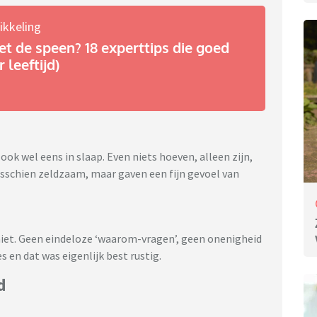
ikkeling
t de speen? 18 experttips die goed
 leeftijd)
 ook wel eens in slaap. Even niets hoeven, alleen zijn,
chien zeldzaam, maar gaven een fijn gevoel van
iet. Geen eindeloze ‘waarom-vragen’, geen onenigheid
s en dat was eigenlijk best rustig.
d