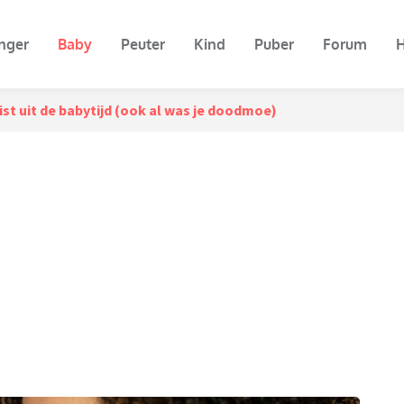
nger
Baby
Peuter
Kind
Puber
Forum
H
ist uit de babytijd (ook al was je doodmoe)