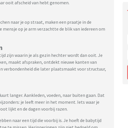
daar ooit afscheid van hebt genomen.
hen naar je op straat, maken een praatje in de
e mensje op je arm verzachtte de blik van iedereen om
n
jd zijn waarin je als gezin hechter wordt dan ooit. Je
ken, maakt afspraken, ontdekt nieuwe kanten van
een verbondenheid die later plaatsmaakt voor structuur,
duurt langer. Aankleden, voeden, naar buiten gaan. Dat
ijzonders: je leeft meer in het moment. Iets waar je
root lijkt en de dagen voorbij razen.
ben naar een tijd die voorbij is. Je hoeft de babytijd
 toe te missen. Herinneringen zijn niet bedoeld om