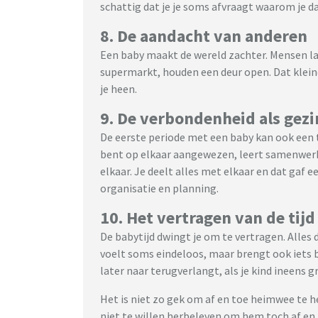
schattig dat je je soms afvraagt waarom je 
8. De aandacht van anderen
Een baby maakt de wereld zachter. Mensen lac
supermarkt, houden een deur open. Dat klein
je heen.
9. De verbondenheid als gezi
De eerste periode met een baby kan ook een ti
bent op elkaar aangewezen, leert samenwer
elkaar. Je deelt alles met elkaar en dat gaf 
organisatie en planning.
10. Het vertragen van de tijd
De babytijd dwingt je om te vertragen. Alles 
voelt soms eindeloos, maar brengt ook iets b
later naar terugverlangt, als je kind ineens g
Het is niet zo gek om af en toe heimwee te heb
niet te willen herbeleven om hem toch af en