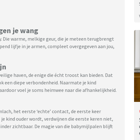
egen je wang
by. Die warme, melkige geur, die je meteen terugbrengt
pend lijfje in je armen, compleet overgegeven aan jou,
jn
 veilige haven, de enige die écht troost kan bieden. Dat
ok een diepe verbondenheid. Naarmate je kind
daardoor voel je soms heimwee naar die afhankelijkheid.
mlach, het eerste ‘echte’ contact, de eerste keer
 je kind ouder wordt, verdwijnen die eerste keren niet,
der zichtbaar. De magie van die babymijlpalen blijft