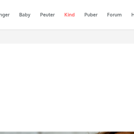
nger
Baby
Peuter
Kind
Puber
Forum
H