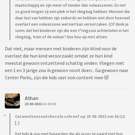
maatschappij en zijn meer of minder dan volwassenen. En net
zo goed mogen zij een plek in het vliegtuig hebben. Mensen die
daar last van hebben zijn zeikerds en hebben niet door hoeveel
overlast een volwassene wel niet kan veroorzaken. (Of denk je
soms dat het kinderen zijn die een t*ringzooi achterlaten in het
vliegtuig, trein of de natuur? Dus hou op met afzien.
Dat niet, maar mensen met kinderen zijn blind voor de
overlast die hun kind veroorzaakt omdat ze hun kind
meestal gewoon ontzettend schattig vinden. Vliegen met
een 1 en 3 jarige zou ik gewoon nooit doen... Ga gewoon naar
Center Parks, zijn die kids vast ook content mee 🤣
Athan
23-03-2022
om 04:06
Caramelzeezoutchocola schreef op 23-03-2022 om 01:12:
[..]
Dat heb ik nou met bejaarden die als jezus te paard met hun