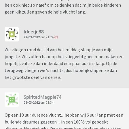
ben ook niet zo naïef om te denken dat mijn beide kinderen
geen kik zullen geven de hele vlucht lang.
Ideetje88
22-03-2022
om 21:24
We vliegen rond de tijd van het middag slaapje van mijn
jongste. We zullen haar op het vliegveld goed moe maken en
hopelijk valt ze dan inderdaad een paar uur in slaap. Op de
terugweg vliegen we ‘s nachts, dus hopelijk slapen ze dan
het grootste deel van de reis
SpiritedMagpie74
22-03-2022
om 21:34
Op een 10 uur durende vlucht... hebben wij 6 uur lang met een
huilende
dreumes gezeten.... in een 100% volgeboekt
vliegtuig. Nachtvlucht. De dreumes kon de slaap niet vatten,