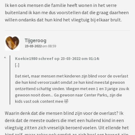
Ik ken ook mensen die familie heeft wonen in het verre
buitenland ik kan me dus voorstellen dat die graag daarheen
willen ondanks dat hun kind het vliegtuig bij elkaar brult.
Tijgeroog
23-03-2022
om 08:59
Koekie1980 schreef op 23-03-2022 om 01:14:
[..]
Dat niet, maar mensen met kinderen zijn blind voor de overlast
die hun kind veroorzaakt omdat ze hun kind meestal gewoon
ontzettend schattig vinden. Vliegen met een 1 en 3 jarige zou ik
gewoon nooit doen... Ga gewoon naar Center Parks, zijn die
kids vast ook content mee 🤣
Waarin denk dat die mensen blind zijn voor de overlast? Ik
denk dat de meeste ouders die met een huilend kind in een
vliegtuig zitten zich vreselijk beroerd voelen. Uit ellende het
kind zelf, maar zeker ook omdat ze zich heel erg bewust zijn