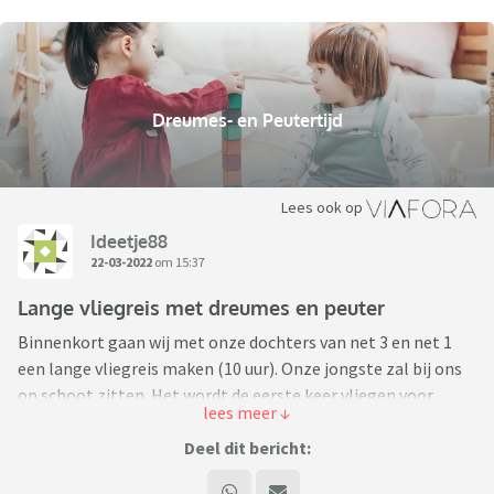
Dreumes- en Peutertijd
Lees ook op
Ideetje88
22-03-2022
om 15:37
Lange vliegreis met dreumes en peuter
Binnenkort gaan wij met onze dochters van net 3 en net 1
een lange vliegreis maken (10 uur). Onze jongste zal bij ons
op schoot zitten. Het wordt de eerste keer vliegen voor
beide dames en voor ons met twee kleintjes. Ik heb
natuurlijk al wel gekeken naar tips op internet, maar
Deel dit bericht:
mogelijk zijn hier nog door de wol geverfde reis moeders