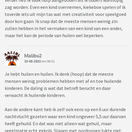
Verder heb ik vaak hulp aangeboden als ik ouders wanhopig
zag worden. Even een kind overnemen, kiekeboe spelen of ik
toverde iets uit mijn tas wat met creativiteit voor speelgoed
door kon gaan. Ik snap dat de meeste mensen weinig zin
zullen hebben in het vermaken van een kind van een ander,
maar het kan de periode van huilen wel beperken.
Malibu2
23-03-2022
om 06:51
Je hebt huilen en huilen. Ik denk (hoop) dat de meeste
mensen weinig problemen hebben met af en toe huilende
kinderen. De daling is wat dat betreft berucht en daar
verwacht ik huilende kinderen.
Aan de andere kant heb ik zelf ook eens op een 6 uur durende
nachtvlucht gezeten waar een kind ongeveer 5,5 uur daarvan
heeft gehuild. En dat was niet alleen wat gehuil, maar
regelmatig echt gekrijs. Slapen met oordoppen lukte niet.