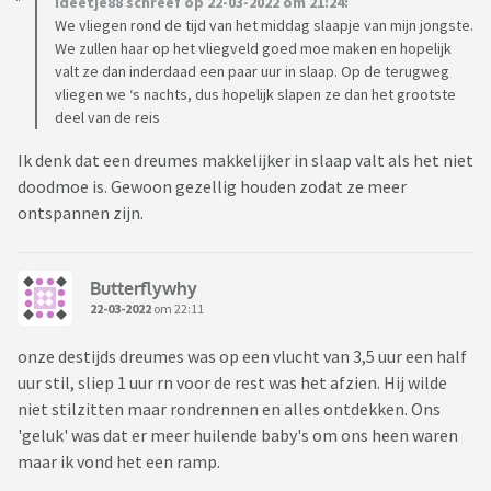
Ideetje88 schreef op 22-03-2022 om 21:24:
We vliegen rond de tijd van het middag slaapje van mijn jongste.
We zullen haar op het vliegveld goed moe maken en hopelijk
valt ze dan inderdaad een paar uur in slaap. Op de terugweg
vliegen we ‘s nachts, dus hopelijk slapen ze dan het grootste
deel van de reis
Ik denk dat een dreumes makkelijker in slaap valt als het niet
doodmoe is. Gewoon gezellig houden zodat ze meer
ontspannen zijn.
Butterflywhy
22-03-2022
om 22:11
onze destijds dreumes was op een vlucht van 3,5 uur een half
uur stil, sliep 1 uur rn voor de rest was het afzien. Hij wilde
niet stilzitten maar rondrennen en alles ontdekken. Ons
'geluk' was dat er meer huilende baby's om ons heen waren
maar ik vond het een ramp.