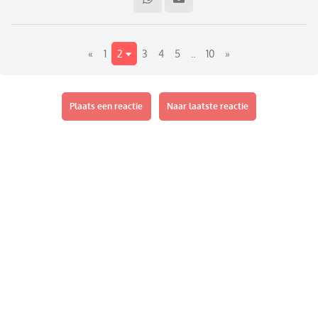
met de ultieme tip. Ik hoor ze graag 😊
«
1
2
3
4
5
..
10
»
Plaats een reactie
Naar laatste reactie