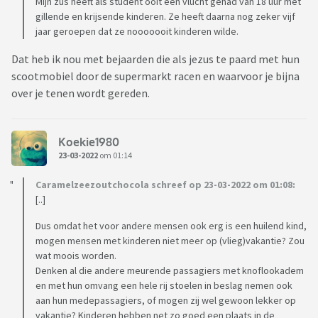
Mijn zus heeft als student ooit een vlucht gehad van 18 uur met
gillende en krijsende kinderen. Ze heeft daarna nog zeker vijf
jaar geroepen dat ze nooooooit kinderen wilde.
Dat heb ik nou met bejaarden die als jezus te paard met hun
scootmobiel door de supermarkt racen en waarvoor je bijna
over je tenen wordt gereden.
Koekie1980
23-03-2022
om 01:14
Caramelzeezoutchocola schreef op 23-03-2022 om 01:08:
[..]
Dus omdat het voor andere mensen ook erg is een huilend kind,
mogen mensen met kinderen niet meer op (vlieg)vakantie? Zou
wat moois worden.
Denken al die andere meurende passagiers met knoflookadem
en met hun omvang een hele rij stoelen in beslag nemen ook
aan hun medepassagiers, of mogen zij wel gewoon lekker op
vakantie? Kinderen hebben net zo goed een plaats in de