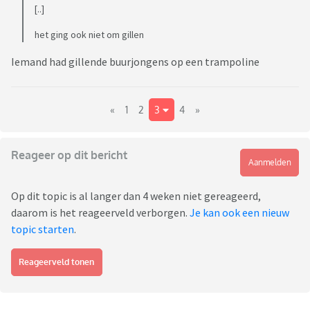
[..]
het ging ook niet om gillen
Iemand had gillende buurjongens op een trampoline
«
1
2
3
4
»
Reageer op dit bericht
Aanmelden
Op dit topic is al langer dan 4 weken niet gereageerd,
daarom is het reageerveld verborgen.
Je kan ook een nieuw
topic starten
.
Reageerveld tonen