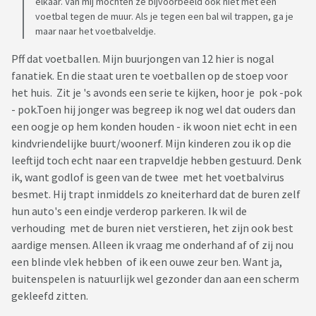
elkaar. Van mij mochten ze bijvoorbeeld ook niet met een
voetbal tegen de muur. Als je tegen een bal wil trappen, ga je
maar naar het voetbalveldje.
Pff dat voetballen. Mijn buurjongen van 12 hier is nogal
fanatiek. En die staat uren te voetballen op de stoep voor
het huis. Zit je 's avonds een serie te kijken, hoor je pok -pok
- pok.Toen hij jonger was begreep ik nog wel dat ouders dan
een oogje op hem konden houden - ik woon niet echt in een
kindvriendelijke buurt/woonerf. Mijn kinderen zou ik op die
leeftijd toch echt naar een trapveldje hebben gestuurd. Denk
ik, want godlof is geen van de twee met het voetbalvirus
besmet. Hij trapt inmiddels zo kneiterhard dat de buren zelf
hun auto's een eindje verderop parkeren. Ik wil de
verhouding met de buren niet verstieren, het zijn ook best
aardige mensen. Alleen ik vraag me onderhand af of zij nou
een blinde vlek hebben of ik een ouwe zeur ben. Want ja,
buitenspelen is natuurlijk wel gezonder dan aan een scherm
gekleefd zitten.