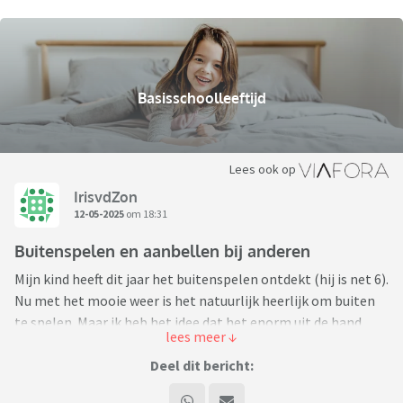
Basisschoolleeftijd
Lees ook op
IrisvdZon
12-05-2025
om 18:31
Buitenspelen en aanbellen bij anderen
Mijn kind heeft dit jaar het buitenspelen ontdekt (hij is net 6).
Nu met het mooie weer is het natuurlijk heerlijk om buiten
te spelen. Maar ik heb het idee dat het enorm uit de hand
loopt. Elk moment van de dag dat hij binnen is zeurt hij om
naar buiten te gaan en bij onze buurt kinderen aan te bellen
Deel dit bericht:
om te vragen of ze kunnen spelen. Ik begin me bezwaard te