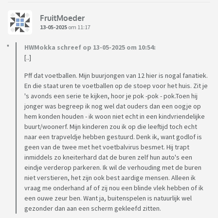
FruitMoeder
13-05-2025
om 11:17
HWMokka schreef op 13-05-2025 om 10:54:
[..]
Pff dat voetballen. Mijn buurjongen van 12 hier is nogal fanatiek.
En die staat uren te voetballen op de stoep voor het huis. Zit je
's avonds een serie te kijken, hoor je pok -pok - pok.Toen hij
jonger was begreep ik nog wel dat ouders dan een oogje op
hem konden houden - ik woon niet echt in een kindvriendelijke
buurt/woonerf. Mijn kinderen zou ik op die leeftijd toch echt
naar een trapveldje hebben gestuurd. Denk ik, want godlof is
geen van de twee met het voetbalvirus besmet. Hij trapt
inmiddels zo kneiterhard dat de buren zelf hun auto's een
eindje verderop parkeren. Ik wil de verhouding met de buren
niet verstieren, het zijn ook best aardige mensen. Alleen ik
vraag me onderhand af of zij nou een blinde vlek hebben of ik
een ouwe zeur ben. Want ja, buitenspelen is natuurlijk wel
gezonder dan aan een scherm gekleefd zitten.