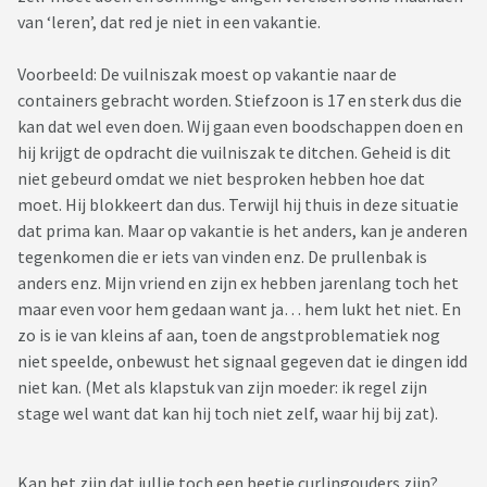
van ‘leren’, dat red je niet in een vakantie.
Voorbeeld: De vuilniszak moest op vakantie naar de
containers gebracht worden. Stiefzoon is 17 en sterk dus die
kan dat wel even doen. Wij gaan even boodschappen doen en
hij krijgt de opdracht die vuilniszak te ditchen. Geheid is dit
niet gebeurd omdat we niet besproken hebben hoe dat
moet. Hij blokkeert dan dus. Terwijl hij thuis in deze situatie
dat prima kan. Maar op vakantie is het anders, kan je anderen
tegenkomen die er iets van vinden enz. De prullenbak is
anders enz. Mijn vriend en zijn ex hebben jarenlang toch het
maar even voor hem gedaan want ja… hem lukt het niet. En
zo is ie van kleins af aan, toen de angstproblematiek nog
niet speelde, onbewust het signaal gegeven dat ie dingen idd
niet kan. (Met als klapstuk van zijn moeder: ik regel zijn
stage wel want dat kan hij toch niet zelf, waar hij bij zat).
Kan het zijn dat jullie toch een beetje curlingouders zijn?