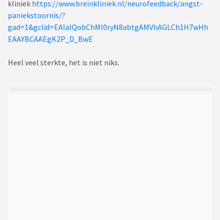
kliniek
https://www.breinkliniek.nl/neurofeedback/angst-
paniekstoornis/?
gad=1&gclid=EAIaIQobChMI0ryN8abtgAMVhAGLCh1H7wHh
EAAYBCAAEgK2P_D_BwE
Heel veel sterkte, het is niet niks.