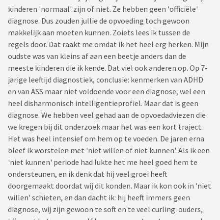
kinderen 'normaal' zijn of niet. Ze hebben geen 'officiële'
diagnose. Dus zouden jullie de opvoeding toch gewoon
makkelijk aan moeten kunnen. Zoiets lees ik tussen de
regels door. Dat raakt me omdat ik het heel erg herken. Mijn
oudste was van kleins af aan een beetje anders dan de
meeste kinderen die ik kende. Dat viel ook anderen op. Op 7-
jarige leeftijd diagnostiek, conclusie: kenmerken van ADHD
en van ASS maar niet voldoende voor een diagnose, wel een
heel disharmonisch intelligentieprofiel. Maar dat is geen
diagnose. We hebben veel gehad aan de opvoedadviezen die
we kregen bij dit onderzoek maar het was een kort traject.
Het was heel intensief om hem op te voeden. De jaren erna
bleef ik worstelen met 'niet willen of niet kunnen'. Als ik een
'niet kunnen' periode had lukte het me heel goed hem te
ondersteunen, en ik denk dat hij veel groei heeft
doorgemaakt doordat wij dit konden. Maar ik kon ook in 'niet
willen' schieten, en dan dacht ik: hij heeft immers geen
diagnose, wij zijn gewoon te soft en te veel curling-ouders,