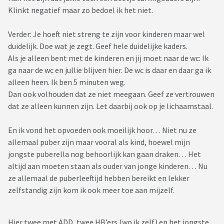
Klinkt negatief maar zo bedoel ik het niet.
Verder: Je hoeft niet streng te zijn voor kinderen maar wel
duidelijk. Doe wat je zegt. Geef hele duidelijke kaders.
Als je alleen bent met de kinderen en jij moet naar de wc: Ik
ga naar de wc en jullie blijven hier. De wc is daar en daar ga ik
alleen heen. Ik ben 5 minuten weg.
Dan ook volhouden dat ze niet meegaan. Geef ze vertrouwen
dat ze alleen kunnen zijn. Let daarbij ook op je lichaamstaal.
En ik vond het opvoeden ook moeilijk hoor… Niet nu ze
allemaal puber zijn maar vooral als kind, hoewel mijn
jongste puberella nog behoorlijk kan gaan draken… Het
altijd aan moeten staan als ouder van jonge kinderen… Nu
ze allemaal de puberleeftijd hebben bereikt en lekker
zelfstandig zijn kom ik ook meer toe aan mijzelf.
Hier twee met ADD, twee HB’ers (wo ik zelf) en het jongste