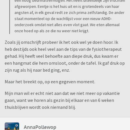
een hoog deurmatvermogen. Het heeft uiteindelijk zijn vruchten
Daarnaast maken ze werkelijk heel de dag ruzie!
afgeworpen. Eentje is het huis uit en is grotendeels van haar
Wat wij ook zeggen/doen!
angsten af, in elk geval redt ze zich prima zelfstandig. De ander
staat momenteel op de wachtlijst voor een nieuw ADHD-
Wat hebben we de afgelopen 7 jaar al gedaan: verschillende
onderzoek omdat niet alles even vlot gaat. We eten allemaal
manieren van omgaan met (straffen/juist niet
onze hoed op als ze die nu weer niet krijgt.
straffen/meegaand zijn met de angsten, ze leren dat ze niet
Zoals jij omschrijft probeer ik het ook wel ye doen hoor. Ik
bang hoeven te zijn door ze zelf oplossingen te laten
heb destijds ook heel veel aan de tips van de fysiotherapeut
bedenken, te laten relativeren). Hulp gevraagd via
gehad. Hij heeft veel behoefte aan diepe druk, dus kwam er
kinderarts, gezinscoach, fysiotherapeut, huisarts,
een hangmat die hem omsloot, onder de tafel. Ik gaf druk op
consultatiebureau, ouders en vrienden).
zijn rug als hij naar bed ging, enz.
Maar ondanks alles lijken we geen invloed te hebben op het
Maar het breekt op, op een gegeven moment.
gedrag van onze kinderen.
Mijn man wil er echt niet aan dat we niet meer op vakantie
Ik schrijf zo even verder, ben bang dat ik dit hele bericht
gaan, want we horen als gezin bij elkaar en van 6 weken
anders per ongeluk wis.
thuisblijven wordt ook niemand blij.
AnnaPollewop