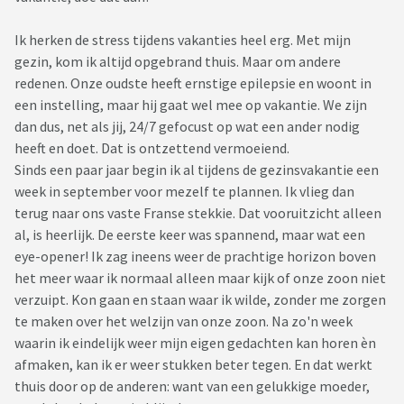
Ik herken de stress tijdens vakanties heel erg. Met mijn
gezin, kom ik altijd opgebrand thuis. Maar om andere
redenen. Onze oudste heeft ernstige epilepsie en woont in
een instelling, maar hij gaat wel mee op vakantie. We zijn
dan dus, net als jij, 24/7 gefocust op wat een ander nodig
heeft en doet. Dat is ontzettend vermoeiend.
Sinds een paar jaar begin ik al tijdens de gezinsvakantie een
week in september voor mezelf te plannen. Ik vlieg dan
terug naar ons vaste Franse stekkie. Dat vooruitzicht alleen
al, is heerlijk. De eerste keer was spannend, maar wat een
eye-opener! Ik zag ineens weer de prachtige horizon boven
het meer waar ik normaal alleen maar kijk of onze zoon niet
verzuipt. Kon gaan en staan waar ik wilde, zonder me zorgen
te maken over het welzijn van onze zoon. Na zo'n week
waarin ik eindelijk weer mijn eigen gedachten kan horen èn
afmaken, kan ik er weer stukken beter tegen. En dat werkt
thuis door op de anderen: want van een gelukkige moeder,