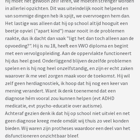
hij moet het gewoon zelf leren, we moeten strenger worden
in allerlei opzichten. Dit was uiteindelijk nooit helpend en
van sommige dingen heb ik spijt, we overvroegen hem dan.
Het lastige was alleen dat hij op school altijd hooguit een
beetje opviel ("apart kind") maar nooit in de problemen
raakte, dus ik dacht dan vaak "ligt het dan toch alleen aan de
opvoeding?". Hij is nu 18, heeft een VWO diploma en begint
met een vervolgopleiding. Aan de oppervlakte functioneert
hij dus heel goed. Onderliggend blijven dezelfde problemen
spelen en is hij nog heel onzelfstandig, en zijn er echt zaken
waarover ik me veel zorgen maak voor de toekomst. Hij wil
zelf geen herdiagnostiek, ik hoop dat hij nog een keer van
mening verandert. Want ik denk toenemend dat een
diagnose hém vooral zou kunnen helpen (evt ADHD
medicatie, evt psycho-educatie over autisme).
Achteraf gezien denk ik dat hij op school niet uitviel en net
geen diagnose kreeg mede omdát wij thuis zo veel konden
bieden. Wij waren zijn protheses waardoor een deel van het
disfunctioneren onzichtbaar bleef.