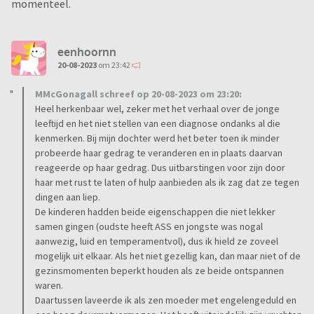
momenteel.
In het dagelijkse leven is dit allemaal al erg vermoeiend en
frusterend, maar hebben we nog ons werk (en ik ook nog een
eenhoornn
opleiding) om voor afwisseling/afleiding te zorgen. En we
20-08-2023
om 23:42
zorgen ook dat wij we op tijd onze ontspanning hebben met
MMcGonagall schreef op 20-08-2023 om 23:20:
elkaar of met vrienden/vriendinnen.
Heel herkenbaar wel, zeker met het verhaal over de jonge
leeftijd en het niet stellen van een diagnose ondanks al die
Maar nu we weer op vakantie zijn en dus weken bij elkaar zijn,
kenmerken. Bij mijn dochter werd het beter toen ik minder
valt het me weer zwaar. Heel zwaar, zo zwaar dat ik me
probeerde haar gedrag te veranderen en in plaats daarvan
serieus afvraag waarom we ieder jaar toch weer op vakantie
reageerde op haar gedrag. Dus uitbarstingen voor zijn door
gaan.
haar met rust te laten of hulp aanbieden als ik zag dat ze tegen
dingen aan liep.
De kinderen hadden beide eigenschappen die niet lekker
Onze kinderen zijn dus inmiddels allebei bang, durven niet
samen gingen (oudste heeft ASS en jongste was nogal
alleen naar het toilet (want misschien krijgen ze de deur niet
aanwezig, luid en temperamentvol), dus ik hield ze zoveel
open), durven niet alleen bij de tent te zijn als een van ons
mogelijk uit elkaar. Als het niet gezellig kan, dan maar niet of de
toevallig boodschappen aan het doen is en de ander naar het
gezinsmomenten beperkt houden als ze beide ontspannen
toilet moet. Met als gevolg dat je dus niet even alleen naar
waren.
het toilet kan. Ze durven niet alleen naar de speeltuin, enz.
Daartussen laveerde ik als zen moeder met engelengeduld en