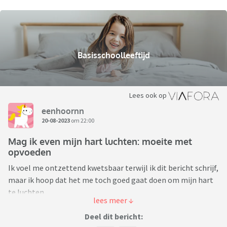
Basisschoolleeftijd
Lees ook op
eenhoornn
20-08-2023
om 22:00
Mag ik even mijn hart luchten: moeite met
opvoeden
Ik voel me ontzettend kwetsbaar terwijl ik dit bericht schrijf,
maar ik hoop dat het me toch goed gaat doen om mijn hart
te luchten.
Want hoe kan het me/ons toch zo ontzettend veel moeite
kosten om onze kinderen goed op te voeden.
Deel dit bericht: