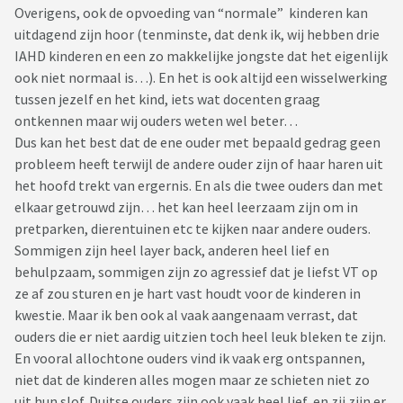
Overigens, ook de opvoeding van “normale” kinderen kan
uitdagend zijn hoor (tenminste, dat denk ik, wij hebben drie
IAHD kinderen en een zo makkelijke jongste dat het eigenlijk
ook niet normaal is…). En het is ook altijd een wisselwerking
tussen jezelf en het kind, iets wat docenten graag
ontkennen maar wij ouders weten wel beter…
Dus kan het best dat de ene ouder met bepaald gedrag geen
probleem heeft terwijl de andere ouder zijn of haar haren uit
het hoofd trekt van ergernis. En als die twee ouders dan met
elkaar getrouwd zijn… het kan heel leerzaam zijn om in
pretparken, dierentuinen etc te kijken naar andere ouders.
Sommigen zijn heel layer back, anderen heel lief en
behulpzaam, sommigen zijn zo agressief dat je liefst VT op
ze af zou sturen en je hart vast houdt voor de kinderen in
kwestie. Maar ik ben ook al vaak aangenaam verrast, dat
ouders die er niet aardig uitzien toch heel leuk bleken te zijn.
En vooral allochtone ouders vind ik vaak erg ontspannen,
niet dat de kinderen alles mogen maar ze schieten niet zo
uit hun slof. Duitse ouders zijn ook vaak heel lief, en zij zijn er