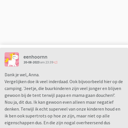
De laatste gezinscoach heeft zich ook gericht op de angsten
van onze oudste. Zij durfde niet alleen te zijn. Wij moesten
altijd binnen haar gezichtsveld zijn om niet in paniek te zijn.
Dit dus even voor de context. Als je dit niet zou weten zijn we
een doorsnee gezin met 2 kinderen: dochter die naar groep 8
gaat en zoon die naar groep 4 gaat.
eenhoornn
Maar de realiteit is ook dat beide kinderen ontzettend
20-08-2023
om 23:39
temperamentvol zijn.
Met name de jongste heeft een zeer sterke wil: echt
Dank je wel, Anna.
helemaal niets krijgt hem van zijn ideeën af. Wat hij wil, wil
Vergelijken doe ik veel inderdaad. Ook bijvoorbeeld hier op de
hij en hij geeft nooit, maar dan ook nooit op.
camping. 'Jeetje, die buurkinderen zijn veel jonger en blijven
Super eigenschap, waar hij waarschijnlijk erg ver mee gaat
gewoon bij de tent terwijl papa en mama gaan douchen!'.
komen. Maar voor ons een energie vretende eigenschap.
Nou ja, dit dus. Ik kan gewoon even alleen maar negatief
Onze oudste is ook enorm temperamentvol. Houd wel
denken. Terwijl ik echt superveel van onze kinderen houd en
sneller op met zeuren en drammen als wij waarschuwen,
ik ben ook supertrots op hoe ze zijn, maar niet op alle
maar daagt continue haar broertje uit en dat leidt weer tot
eigenschappen dus. En die zijn nogal overheersend dus
ruzies en woede uitbarstingen bij hem.