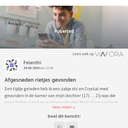
Puberteit
Lees ook op
Felenthi
24-05-2023
om 11:50
Afgesneden rietjes gevonden
Een tijdje geleden heb ik een zakje xtc en Crystal med
gevonden in de kamer van mijn dochter (17) … Zij was die
gaan halen voor haar en haar vrienden.Heel stom van haar
uiteraard.Ik heb een gesprek met haar gehad en alles weg
gegooid…Ik heb ook gezegd dat ik voor 1 keer ging zwijgen
Deel dit bericht:
om haar vrienden niet in de miserie te brengen maar dat ik