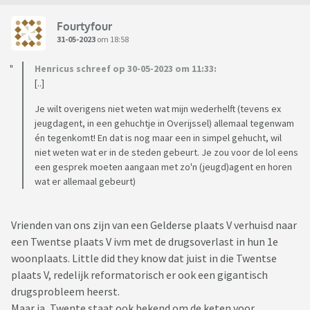
Fourtyfour
31-05-2023
om 18:58
Henricus schreef op 30-05-2023 om 11:33:
[..]
Je wilt overigens niet weten wat mijn wederhelft (tevens ex
jeugdagent, in een gehuchtje in Overijssel) allemaal tegenwam
én tegenkomt! En dat is nog maar een in simpel gehucht, wil
niet weten wat er in de steden gebeurt. Je zou voor de lol eens
een gesprek moeten aangaan met zo'n (jeugd)agent en horen
wat er allemaal gebeurt)
Vrienden van ons zijn van een Gelderse plaats V verhuisd naar
een Twentse plaats V ivm met de drugsoverlast in hun 1e
woonplaats. Little did they know dat juist in die Twentse
plaats V, redelijk reformatorisch er ook een gigantisch
drugsprobleem heerst.
Maar ja, Twente staat ook bekend om de keten voor