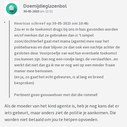
Doemijdieglazenbol
30-05-2023
om 12:51
Henricus schreef op 30-05-2023 om 10:46:
Zou er in de toekomst drugs bij ons in huis gevonden worden
en/of merken dat ze gebruiken dan is 't simpel:
zoon/dochterlief gaat met mama (agente) mee naar het
politiebureau en daar blijven ze dan ook een nachtje achter de
gesloten deur. Voorproefje van wat hun eventuele toekomst
zou kunnen zijn. Dan nog een rondje langs de verslaafden...en
werkt dat niet dan ga ik me er nog wel op een minder fraaie
manier mee bemoeien.
(en ja, zo gaat het echt gebeuren, is al lang en breed
besproken)
Pertinent geen geouwehoer met dat die rommel!
Als de moeder van het kind agente is, heb je nog kans dat er
iets gebeurt, maar anders ziet de politie je aankomen. Die
worden niet betaald om jou te helpen opvoeden.