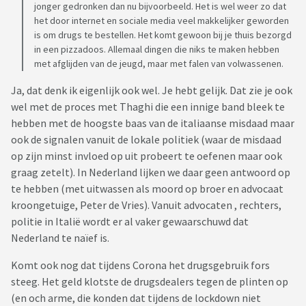
jonger gedronken dan nu bijvoorbeeld. Het is wel weer zo dat
het door internet en sociale media veel makkelijker geworden
is om drugs te bestellen. Het komt gewoon bij je thuis bezorgd
in een pizzadoos. Allemaal dingen die niks te maken hebben
met afglijden van de jeugd, maar met falen van volwassenen.
Ja, dat denk ik eigenlijk ook wel. Je hebt gelijk. Dat zie je ook
wel met de proces met Thaghi die een innige band bleek te
hebben met de hoogste baas van de italiaanse misdaad maar
ook de signalen vanuit de lokale politiek (waar de misdaad
op zijn minst invloed op uit probeert te oefenen maar ook
graag zetelt). In Nederland lijken we daar geen antwoord op
te hebben (met uitwassen als moord op broer en advocaat
kroongetuige, Peter de Vries). Vanuit advocaten , rechters,
politie in Italië wordt er al vaker gewaarschuwd dat
Nederland te naïef is.
Komt ook nog dat tijdens Corona het drugsgebruik fors
steeg. Het geld klotste de drugsdealers tegen de plinten op
(en och arme, die konden dat tijdens de lockdown niet