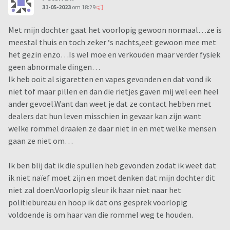
31-05-2023
om 18:29
Met mijn dochter gaat het voorlopig gewoon normaal…ze is
meestal thuis en toch zeker ‘s nachts,eet gewoon mee met
het gezin enzo…Is wel moe en verkouden maar verder fysiek
geen abnormale dingen…
Ik heb ooit al sigaretten en vapes gevonden en dat vond ik
niet tof maar pillen en dan die rietjes gaven mij wel een heel
ander gevoel.Want dan weet je dat ze contact hebben met
dealers dat hun leven misschien in gevaar kan zijn want
welke rommel draaien ze daar niet in en met welke mensen
gaan ze niet om…
Ik ben blij dat ik die spullen heb gevonden zodat ik weet dat
ik niet naïef moet zijn en moet denken dat mijn dochter dit
niet zal doen.Voorlopig sleur ik haar niet naar het
politiebureau en hoop ik dat ons gesprek voorlopig
voldoende is om haar van die rommel weg te houden.