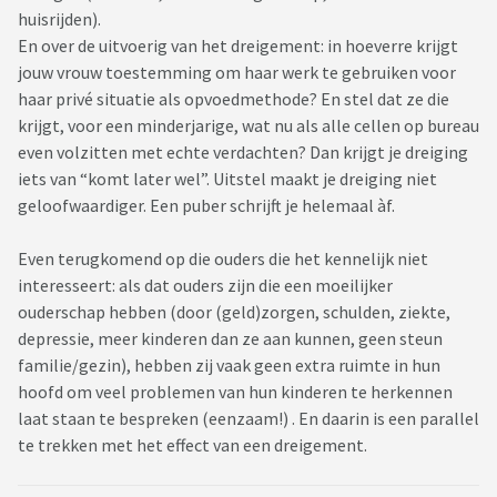
huisrijden).
En over de uitvoerig van het dreigement: in hoeverre krijgt
jouw vrouw toestemming om haar werk te gebruiken voor
haar privé situatie als opvoedmethode? En stel dat ze die
krijgt, voor een minderjarige, wat nu als alle cellen op bureau
even volzitten met echte verdachten? Dan krijgt je dreiging
iets van “komt later wel”. Uitstel maakt je dreiging niet
geloofwaardiger. Een puber schrijft je helemaal àf.
Even terugkomend op die ouders die het kennelijk niet
interesseert: als dat ouders zijn die een moeilijker
ouderschap hebben (door (geld)zorgen, schulden, ziekte,
depressie, meer kinderen dan ze aan kunnen, geen steun
familie/gezin), hebben zij vaak geen extra ruimte in hun
hoofd om veel problemen van hun kinderen te herkennen
laat staan te bespreken (eenzaam!) . En daarin is een parallel
te trekken met het effect van een dreigement.