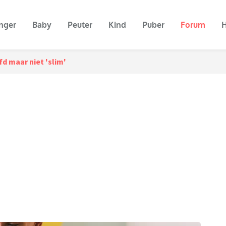
nger
Baby
Peuter
Kind
Puber
Forum
H
 maar niet 'slim'