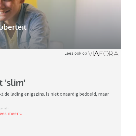
uberteit
Lees ook op
 'slim'
dekt de lading enigszins. Is niet onaardig bedoeld, maar
kent:
oog IQ uit. 137 (verbaal en perfomaal in evenwicht), ze
edicatie