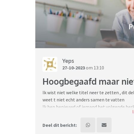
P
Yeps
27-10-2023
om 13:10
Hoogbegaafd maar niet
Ik wist niet welke titel neer te zetten , dit 
weet t niet echt anders samen te vatten
Ik ben benieuwd of iemand het volgende her
Dochter (13) is in groep 5 getest; kwam een h
Deel dit bericht:
heeft ook ADHD. Inmiddels een jaar aan de m