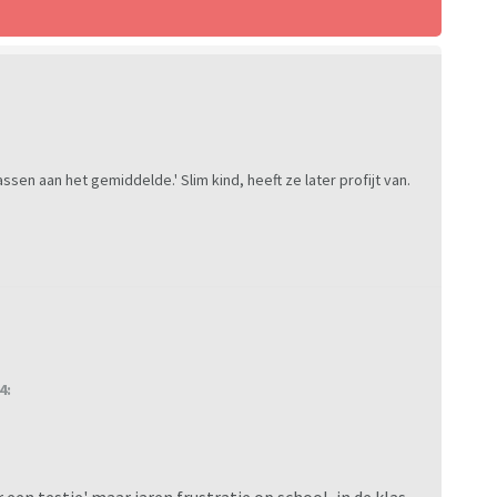
ssen aan het gemiddelde.' Slim kind, heeft ze later profijt van.
4:
er een testje' maar jaren frustratie op school, in de klas