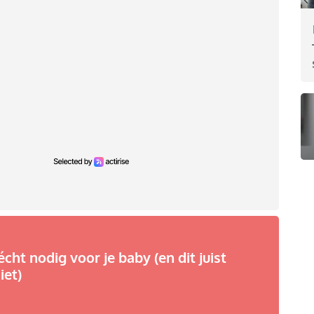
écht nodig voor je baby (en dit juist
iet)