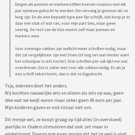
Dingen als pennen en markeerstiften hoeven sowieso niet elk
jaar opnieuw gekocht te worden. Die vervang je gewoon als ze
leeg zijn. En als een bepaald type pen fijn schrijft, dan koop je er
daar een stuk of wat van, voor mijn part tien, maar geen
veertig. De rest van de klas neemt zelf maar pennen en
markers mee.
Voor sommige vakken zijn wellicht meer schriften nodig, maar
dat zal vergelijkbaar zijn met 5vwo (of nog net wat minder want
het schooljaar is iets korter). Drie schriften per vak lijkt me wat
overdreven. Dat is zeker niet voor alle vakken nodig. En als je
een schrift tekort komt, dan is dat zo bijgekocht.
Tsja, iedereen doet het anders.
Wij kochten nauwelijks iets en alleen als iets op was, geen
idee wat we kwijt waren maar zeker geen 40 euro per jaar.
Mijn kinderen gaven er ook totaal niet om.
Dit meisje wel, ze koopt graag op tijd alles (in overvloed)
jaarlijks in. Ouders stimuleren dat ook: zet maar in
winkelmand. Daarna nog gaan zeuren dat het te veel is vind