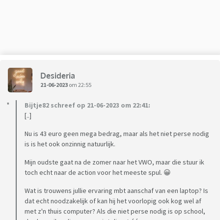
- schoolagenda
- 3 rollen kaftpapier
- 20 etiketten
Ze was hier dus 43 euro aan kwijt, niet schrikbarend veel voor
het enorme aantal schoolspullen. Allemaal basic spullen van
Desideria
de Hema, kartonkleurig en wat pasteltinten. Wij als ouders
21-06-2023
om 22:55
kunnen het wel betalen daar niet van, maar hebben
scholieren echt zoveel nodig? 3 rollen kaftpapier en een
Bijtje82 schreef op 21-06-2023 om 22:41:
schoolagenda snap ik, maar aan 10 A4-schriften, 10
[..]
balpennen en 5 markeerstiften heb je toch wel genoeg? Zelf
Nu is 43 euro geen mega bedrag, maar als het niet perse nodig
zegt dochter dat ze naar het examenjaar gaat, en dat dit dan
is is het ook onzinnig natuurlijk.
gewoon nodig is.
Mijn oudste gaat na de zomer naar het VWO, maar die stuur ik
Wat (zouden jullie) hanteren jullie als budget voor een
toch echt naar de action voor het meeste spul. 😀
leerling uit 6VWO en nog belangrijker, hoeveel spullen
Wat is trouwens jullie ervaring mbt aanschaf van een laptop? Is
gebruiken jullie scholieren in een jaar en hoeveel kopen zij?
dat echt noodzakelijk of kan hij het voorlopig ook kog wel af
met z'n thuis computer? Als die niet perse nodig is op school,
Groetjes!