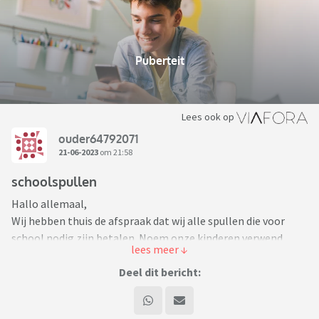
Puberteit
Lees ook op
ouder64792071
21-06-2023
om 21:58
schoolspullen
Hallo allemaal,
Wij hebben thuis de afspraak dat wij alle spullen die voor
school nodig zijn betalen. Noem onze kinderen verwend,
maar verder moeten ze alles zelf betalen met een niet
extreem hoog bedrag voor zak- en kleedgeld. Aanstaande
Deel dit bericht:
zomervakantie is onze jongste dochter veel weg. Ze gaat op
vakantie met vrienden, met ons op vakantie en doet