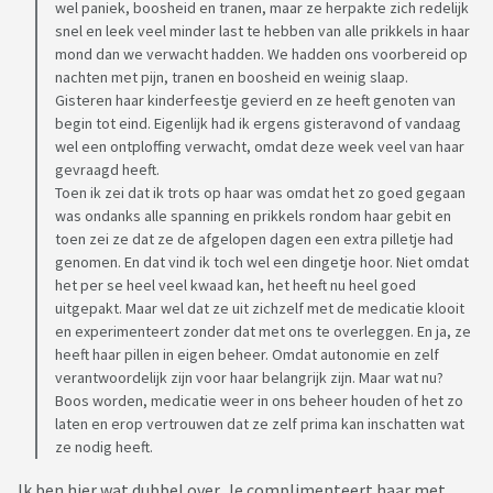
wel paniek, boosheid en tranen, maar ze herpakte zich redelijk
snel en leek veel minder last te hebben van alle prikkels in haar
mond dan we verwacht hadden. We hadden ons voorbereid op
nachten met pijn, tranen en boosheid en weinig slaap.
Gisteren haar kinderfeestje gevierd en ze heeft genoten van
begin tot eind. Eigenlijk had ik ergens gisteravond of vandaag
wel een ontploffing verwacht, omdat deze week veel van haar
gevraagd heeft.
Toen ik zei dat ik trots op haar was omdat het zo goed gegaan
was ondanks alle spanning en prikkels rondom haar gebit en
toen zei ze dat ze de afgelopen dagen een extra pilletje had
genomen. En dat vind ik toch wel een dingetje hoor. Niet omdat
het per se heel veel kwaad kan, het heeft nu heel goed
uitgepakt. Maar wel dat ze uit zichzelf met de medicatie klooit
en experimenteert zonder dat met ons te overleggen. En ja, ze
heeft haar pillen in eigen beheer. Omdat autonomie en zelf
verantwoordelijk zijn voor haar belangrijk zijn. Maar wat nu?
Boos worden, medicatie weer in ons beheer houden of het zo
laten en erop vertrouwen dat ze zelf prima kan inschatten wat
ze nodig heeft.
Ik ben hier wat dubbel over. Je complimenteert haar met