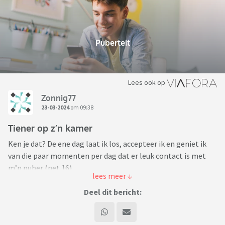
Puberteit
Lees ook op
Zonnig77
23-03-2024
om 09:38
Tiener op z’n kamer
Ken je dat? De ene dag laat ik los, accepteer ik en geniet ik
van die paar momenten per dag dat er leuk contact is met
m’n puber (net 16).
De volgende dag maak ik me toch druk om het feit dat hij
Deel dit bericht:
zoveel op z’n kamer is, vrijwel niks deelt over wat er in hem
omgaat en zich afzondert.