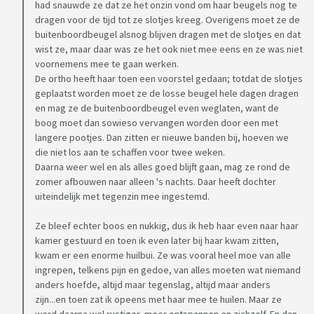
had snauwde ze dat ze het onzin vond om haar beugels nog te
dragen voor de tijd tot ze slotjes kreeg. Overigens moet ze de
buitenboordbeugel alsnog blijven dragen met de slotjes en dat
wist ze, maar daar was ze het ook niet mee eens en ze was niet
voornemens mee te gaan werken.
De ortho heeft haar toen een voorstel gedaan; totdat de slotjes
geplaatst worden moet ze de losse beugel hele dagen dragen
en mag ze de buitenboordbeugel even weglaten, want de
boog moet dan sowieso vervangen worden door een met
langere pootjes. Dan zitten er nieuwe banden bij, hoeven we
die niet los aan te schaffen voor twee weken.
Daarna weer wel en als alles goed blijft gaan, mag ze rond de
zomer afbouwen naar alleen 's nachts. Daar heeft dochter
uiteindelijk met tegenzin mee ingestemd.
Ze bleef echter boos en nukkig, dus ik heb haar even naar haar
kamer gestuurd en toen ik even later bij haar kwam zitten,
kwam er een enorme huilbui. Ze was vooral heel moe van alle
ingrepen, telkens pijn en gedoe, van alles moeten wat niemand
anders hoefde, altijd maar tegenslag, altijd maar anders
zijn...en toen zat ik opeens met haar mee te huilen. Maar ze