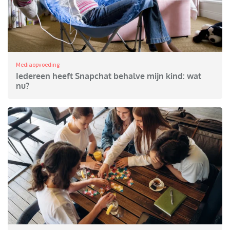
Mediaopvoeding
Iedereen heeft Snapchat behalve mijn kind: wat
nu?