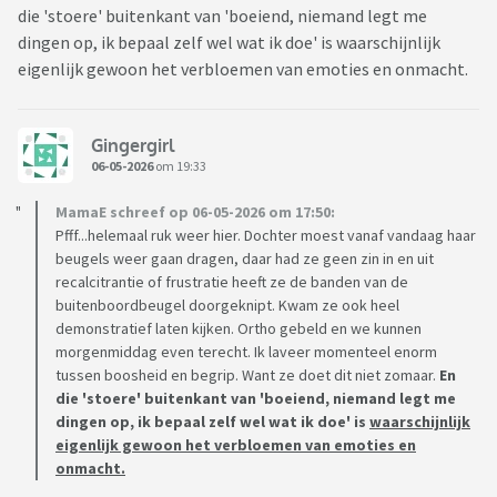
die 'stoere' buitenkant van 'boeiend, niemand legt me
dingen op, ik bepaal zelf wel wat ik doe' is waarschijnlijk
eigenlijk gewoon het verbloemen van emoties en onmacht.
Gingergirl
06-05-2026
om 19:33
MamaE schreef op 06-05-2026 om 17:50:
Pfff...helemaal ruk weer hier. Dochter moest vanaf vandaag haar
beugels weer gaan dragen, daar had ze geen zin in en uit
recalcitrantie of frustratie heeft ze de banden van de
buitenboordbeugel doorgeknipt. Kwam ze ook heel
demonstratief laten kijken. Ortho gebeld en we kunnen
morgenmiddag even terecht. Ik laveer momenteel enorm
tussen boosheid en begrip. Want ze doet dit niet zomaar.
En
die 'stoere' buitenkant van 'boeiend, niemand legt me
dingen op, ik bepaal zelf wel wat ik doe' is
waarschijnlijk
eigenlijk gewoon het verbloemen van emoties en
onmacht.