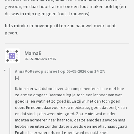
gewoon, en daar hoort af en toe een fout maken ook bij (en
dit was in mijn ogen geen fout, trouwens).
Iets minder er bovenop zitten zou haar wel meer lucht
geven.
MamaE
05-05-2026
om 17:36
AnnaPollewop schreef op 05-05-2026 om 14:27:
[..]
Ik ben hier wat dubbel over. Je complimenteert haar met hoe
ze ermee omgaat. Daarmee leg je toch een lat neer van wat
goed is, en wat niet zo goed is. En zij wil het dan toch goed
doen. En neemt daarvoor extra medicatie, geeft dat eerlijk aan
en dat vind jij dan weer niet goed. Zou je niet wat minder
moeten normeren naar haar toe, dat ze emoties gewoon mag
hebben en uiten zonder dat er steeds een meetlat naast gaat?
En altijd is er weer iets niet goed (want nu pakte het