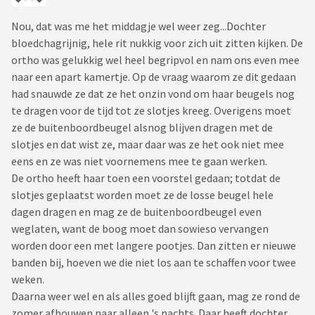
Nou, dat was me het middagje wel weer zeg...Dochter
bloedchagrijnig, hele rit nukkig voor zich uit zitten kijken. De
ortho was gelukkig wel heel begripvol en nam ons even mee
naar een apart kamertje. Op de vraag waarom ze dit gedaan
had snauwde ze dat ze het onzin vond om haar beugels nog
te dragen voor de tijd tot ze slotjes kreeg. Overigens moet
ze de buitenboordbeugel alsnog blijven dragen met de
slotjes en dat wist ze, maar daar was ze het ook niet mee
eens en ze was niet voornemens mee te gaan werken.
De ortho heeft haar toen een voorstel gedaan; totdat de
slotjes geplaatst worden moet ze de losse beugel hele
dagen dragen en mag ze de buitenboordbeugel even
weglaten, want de boog moet dan sowieso vervangen
worden door een met langere pootjes. Dan zitten er nieuwe
banden bij, hoeven we die niet los aan te schaffen voor twee
weken.
Daarna weer wel en als alles goed blijft gaan, mag ze rond de
zomer afbouwen naar alleen 's nachts. Daar heeft dochter