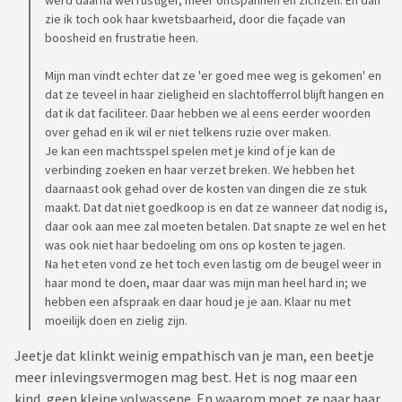
werd daarna wel rustiger, meer ontspannen en zichzelf. En dan
zie ik toch ook haar kwetsbaarheid, door die façade van
boosheid en frustratie heen.
Mijn man vindt echter dat ze 'er goed mee weg is gekomen' en
dat ze teveel in haar zieligheid en slachtofferrol blijft hangen en
dat ik dat faciliteer. Daar hebben we al eens eerder woorden
over gehad en ik wil er niet telkens ruzie over maken.
Je kan een machtsspel spelen met je kind of je kan de
verbinding zoeken en haar verzet breken. We hebben het
daarnaast ook gehad over de kosten van dingen die ze stuk
maakt. Dat dat niet goedkoop is en dat ze wanneer dat nodig is,
daar ook aan mee zal moeten betalen. Dat snapte ze wel en het
was ook niet haar bedoeling om ons op kosten te jagen.
Na het eten vond ze het toch even lastig om de beugel weer in
haar mond te doen, maar daar was mijn man heel hard in; we
hebben een afspraak en daar houd je je aan. Klaar nu met
moeilijk doen en zielig zijn.
Jeetje dat klinkt weinig empathisch van je man, een beetje
meer inlevingsvermogen mag best. Het is nog maar een
kind, geen kleine volwassene. En waarom moet ze naar haar