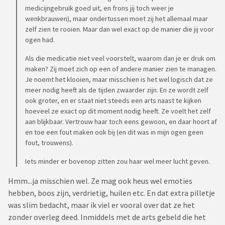
medicijngebruik goed uit, en frons jij toch weer je
wenkbrauwen), maar ondertussen moet zij het allemaal maar
zelf zien te rooien. Maar dan wel exact op de manier die jij voor
ogen had.
Als die medicatie niet veel voorstelt, waarom dan je er druk om
maken? Zij moet zich op een of andere manier zien te managen.
Je noemt het klooien, maar misschien is het wel logisch dat ze
meer nodig heeft als de tijden zwaarder zijn. En ze wordt zelf
ook groter, en er staat niet steeds een arts naast te kijken
hoeveel ze exact op dit moment nodig heeft. Ze voelt het zelf
aan blijkbaar. Vertrouw haar toch eens gewoon, en daar hoort af
en toe een fout maken ook bij (en dit was in mijn ogen geen
fout, trouwens).
Iets minder er bovenop zitten zou haar wel meer lucht geven.
Hmm...ja misschien wel. Ze mag ook heus wel emoties
hebben, boos zijn, verdrietig, huilen etc. En dat extra pilletje
was slim bedacht, maar ik viel er vooral over dat ze het
zonder overleg deed. Inmiddels met de arts gebeld die het