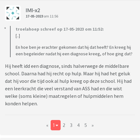
IMI-x2
17-05-2023
om 11:56
troelahoep schreef op 17-05-2023 om 11:52:
[..]
En hoe ben je erachter gekomen dat hij dat heeft? En kreeg hij
een begeleider nadat hij een diagnose kreeg, of hoe ging dat?
Hij heeft idd een diagnose, sinds halverwege de middelbare
school. Daarna had hij recht op hulp. Maar hij had het geluk
dat hij voor die tijd ook al hulp kreeg op deze school. Hij had
een leerkracht die veel verstand van ASS had en die wist
welke (soms kleine) maatregelen of hulpmiddelen hem
konden helpen.
«
1
2
3
4
5
»