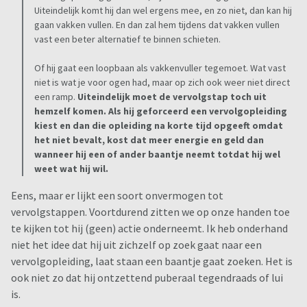
Uiteindelijk komt hij dan wel ergens mee, en zo niet, dan kan hij
gaan vakken vullen. En dan zal hem tijdens dat vakken vullen
vast een beter alternatief te binnen schieten.
Of hij gaat een loopbaan als vakkenvuller tegemoet. Wat vast
niet is wat je voor ogen had, maar op zich ook weer niet direct
een ramp.
Uiteindelijk moet de vervolgstap toch uit
hemzelf komen. Als hij geforceerd een vervolgopleiding
kiest en dan die opleiding na korte tijd opgeeft omdat
het niet bevalt, kost dat meer energie en geld dan
wanneer hij een of ander baantje neemt totdat hij wel
weet wat hij wil.
Eens, maar er lijkt een soort onvermogen tot
vervolgstappen. Voortdurend zitten we op onze handen toe
te kijken tot hij (geen) actie onderneemt. Ik heb onderhand
niet het idee dat hij uit zichzelf op zoek gaat naar een
vervolgopleiding, laat staan een baantje gaat zoeken. Het is
ook niet zo dat hij ontzettend puberaal tegendraads of lui
is.