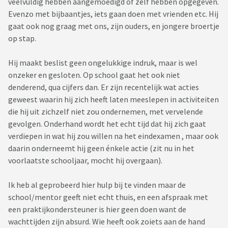
veelvuldig hebben aangemoedigd of zelf hebben opgegeven.
Evenzo met bijbaantjes, iets gaan doen met vrienden etc. Hij
gaat ook nog graag met ons, zijn ouders, en jongere broertje
op stap.
Hij maakt beslist geen ongelukkige indruk, maar is wel
onzeker en gesloten. Op school gaat het ook niet
denderend, qua cijfers dan. Er zijn recentelijk wat acties
geweest waarin hij zich heeft laten meeslepen in activiteiten
die hij uit zichzelf niet zou ondernemen, met vervelende
gevolgen. Onderhand wordt het echt tijd dat hij zich gaat
verdiepen in wat hij zou willen na het eindexamen , maar ook
daarin onderneemt hij geen énkele actie (zit nu in het
voorlaatste schooljaar, mocht hij overgaan).
Ik heb al geprobeerd hier hulp bij te vinden maar de
school/mentor geeft niet echt thuis, en een afspraak met
een praktijkondersteuner is hier geen doen want de
wachttijden zijn absurd. Wie heeft ook zoiets aan de hand