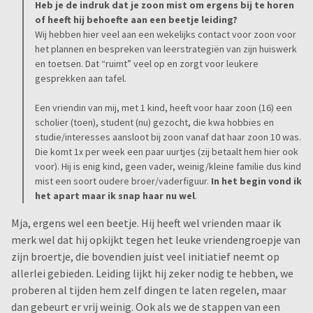
Heb je de indruk dat je zoon mist om ergens bij te horen
of heeft hij behoefte aan een beetje leiding?
Wij hebben hier veel aan een wekelijks contact voor zoon voor
het plannen en bespreken van leerstrategiën van zijn huiswerk
en toetsen. Dat “ruimt” veel op en zorgt voor leukere
gesprekken aan tafel.
Een vriendin van mij, met 1 kind, heeft voor haar zoon (16) een
scholier (toen), student (nu) gezocht, die kwa hobbies en
studie/interesses aansloot bij zoon vanaf dat haar zoon 10 was.
Die komt 1x per week een paar uurtjes (zij betaalt hem hier ook
voor). Hij is enig kind, geen vader, weinig/kleine familie dus kind
mist een soort oudere broer/vaderfiguur.
In het begin vond ik
het apart maar ik snap haar nu wel
.
Mja, ergens wel een beetje. Hij heeft wel vrienden maar ik
merk wel dat hij opkijkt tegen het leuke vriendengroepje van
zijn broertje, die bovendien juist veel initiatief neemt op
allerlei gebieden. Leiding lijkt hij zeker nodig te hebben, we
proberen al tijden hem zelf dingen te laten regelen, maar
dan gebeurt er vrij weinig. Ook als we de stappen van een