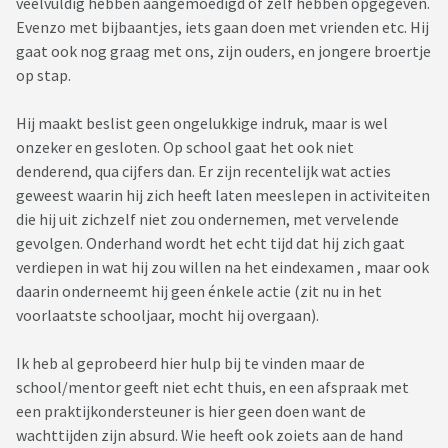
veelvuldig hebben aangemoedigd of zelf hebben opgegeven.
Evenzo met bijbaantjes, iets gaan doen met vrienden etc. Hij
gaat ook nog graag met ons, zijn ouders, en jongere broertje
op stap.
Hij maakt beslist geen ongelukkige indruk, maar is wel
onzeker en gesloten. Op school gaat het ook niet
denderend, qua cijfers dan. Er zijn recentelijk wat acties
geweest waarin hij zich heeft laten meeslepen in activiteiten
die hij uit zichzelf niet zou ondernemen, met vervelende
gevolgen. Onderhand wordt het echt tijd dat hij zich gaat
verdiepen in wat hij zou willen na het eindexamen , maar ook
daarin onderneemt hij geen énkele actie (zit nu in het
voorlaatste schooljaar, mocht hij overgaan).
Ik heb al geprobeerd hier hulp bij te vinden maar de
school/mentor geeft niet echt thuis, en een afspraak met
een praktijkondersteuner is hier geen doen want de
wachttijden zijn absurd. Wie heeft ook zoiets aan de hand