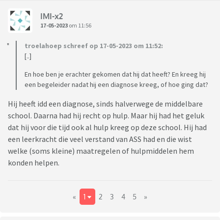
IMI-x2
17-05-2023
om 11:56
troelahoep schreef op 17-05-2023 om 11:52:
[..]
En hoe ben je erachter gekomen dat hij dat heeft? En kreeg hij
een begeleider nadat hij een diagnose kreeg, of hoe ging dat?
Hij heeft idd een diagnose, sinds halverwege de middelbare
school. Daarna had hij recht op hulp. Maar hij had het geluk
dat hij voor die tijd ook al hulp kreeg op deze school. Hij had
een leerkracht die veel verstand van ASS had en die wist
welke (soms kleine) maatregelen of hulpmiddelen hem
konden helpen.
«
1
2
3
4
5
»