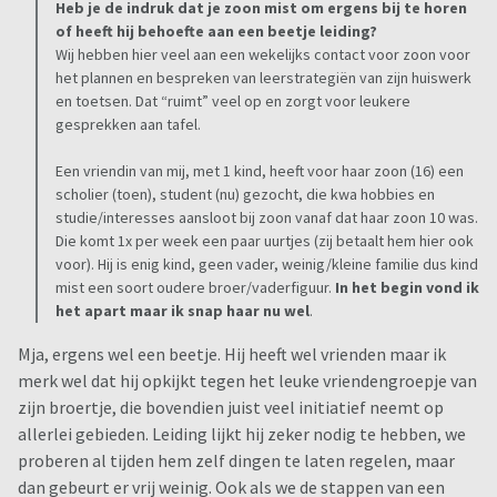
Heb je de indruk dat je zoon mist om ergens bij te horen
of heeft hij behoefte aan een beetje leiding?
Wij hebben hier veel aan een wekelijks contact voor zoon voor
het plannen en bespreken van leerstrategiën van zijn huiswerk
en toetsen. Dat “ruimt” veel op en zorgt voor leukere
gesprekken aan tafel.
Een vriendin van mij, met 1 kind, heeft voor haar zoon (16) een
scholier (toen), student (nu) gezocht, die kwa hobbies en
studie/interesses aansloot bij zoon vanaf dat haar zoon 10 was.
Die komt 1x per week een paar uurtjes (zij betaalt hem hier ook
voor). Hij is enig kind, geen vader, weinig/kleine familie dus kind
mist een soort oudere broer/vaderfiguur.
In het begin vond ik
het apart maar ik snap haar nu wel
.
Mja, ergens wel een beetje. Hij heeft wel vrienden maar ik
merk wel dat hij opkijkt tegen het leuke vriendengroepje van
zijn broertje, die bovendien juist veel initiatief neemt op
allerlei gebieden. Leiding lijkt hij zeker nodig te hebben, we
proberen al tijden hem zelf dingen te laten regelen, maar
dan gebeurt er vrij weinig. Ook als we de stappen van een