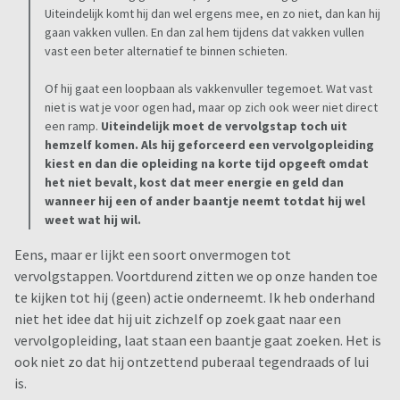
Uiteindelijk komt hij dan wel ergens mee, en zo niet, dan kan hij
gaan vakken vullen. En dan zal hem tijdens dat vakken vullen
vast een beter alternatief te binnen schieten.
Of hij gaat een loopbaan als vakkenvuller tegemoet. Wat vast
niet is wat je voor ogen had, maar op zich ook weer niet direct
een ramp.
Uiteindelijk moet de vervolgstap toch uit
hemzelf komen. Als hij geforceerd een vervolgopleiding
kiest en dan die opleiding na korte tijd opgeeft omdat
het niet bevalt, kost dat meer energie en geld dan
wanneer hij een of ander baantje neemt totdat hij wel
weet wat hij wil.
Eens, maar er lijkt een soort onvermogen tot
vervolgstappen. Voortdurend zitten we op onze handen toe
te kijken tot hij (geen) actie onderneemt. Ik heb onderhand
niet het idee dat hij uit zichzelf op zoek gaat naar een
vervolgopleiding, laat staan een baantje gaat zoeken. Het is
ook niet zo dat hij ontzettend puberaal tegendraads of lui
is.