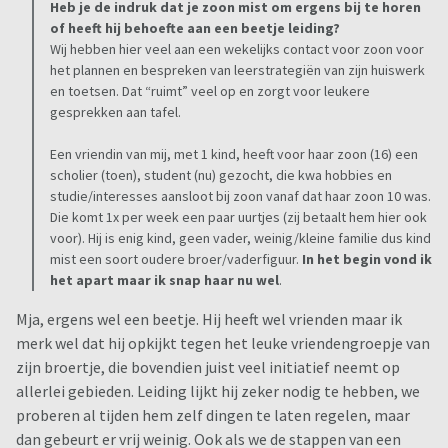
Heb je de indruk dat je zoon mist om ergens bij te horen
of heeft hij behoefte aan een beetje leiding?
Wij hebben hier veel aan een wekelijks contact voor zoon voor
het plannen en bespreken van leerstrategiën van zijn huiswerk
en toetsen. Dat “ruimt” veel op en zorgt voor leukere
gesprekken aan tafel.
Een vriendin van mij, met 1 kind, heeft voor haar zoon (16) een
scholier (toen), student (nu) gezocht, die kwa hobbies en
studie/interesses aansloot bij zoon vanaf dat haar zoon 10 was.
Die komt 1x per week een paar uurtjes (zij betaalt hem hier ook
voor). Hij is enig kind, geen vader, weinig/kleine familie dus kind
mist een soort oudere broer/vaderfiguur.
In het begin vond ik
het apart maar ik snap haar nu wel
.
Mja, ergens wel een beetje. Hij heeft wel vrienden maar ik
merk wel dat hij opkijkt tegen het leuke vriendengroepje van
zijn broertje, die bovendien juist veel initiatief neemt op
allerlei gebieden. Leiding lijkt hij zeker nodig te hebben, we
proberen al tijden hem zelf dingen te laten regelen, maar
dan gebeurt er vrij weinig. Ook als we de stappen van een