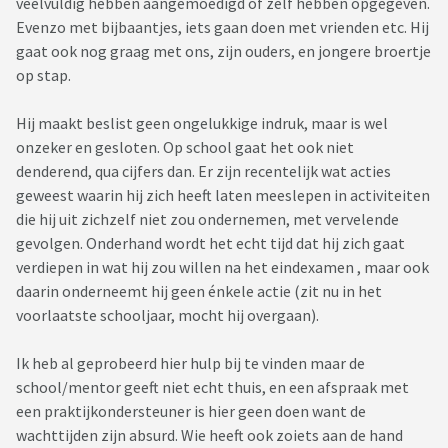
veelvuldig hebben aangemoedigd of zelf hebben opgegeven.
Evenzo met bijbaantjes, iets gaan doen met vrienden etc. Hij
gaat ook nog graag met ons, zijn ouders, en jongere broertje
op stap.
Hij maakt beslist geen ongelukkige indruk, maar is wel
onzeker en gesloten. Op school gaat het ook niet
denderend, qua cijfers dan. Er zijn recentelijk wat acties
geweest waarin hij zich heeft laten meeslepen in activiteiten
die hij uit zichzelf niet zou ondernemen, met vervelende
gevolgen. Onderhand wordt het echt tijd dat hij zich gaat
verdiepen in wat hij zou willen na het eindexamen , maar ook
daarin onderneemt hij geen énkele actie (zit nu in het
voorlaatste schooljaar, mocht hij overgaan).
Ik heb al geprobeerd hier hulp bij te vinden maar de
school/mentor geeft niet echt thuis, en een afspraak met
een praktijkondersteuner is hier geen doen want de
wachttijden zijn absurd. Wie heeft ook zoiets aan de hand