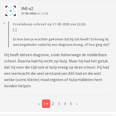
IMI-x2
17-05-2023
om 11:56
troelahoep schreef op 17-05-2023 om 11:52:
[..]
En hoe ben je erachter gekomen dat hij dat heeft? En kreeg hij
een begeleider nadat hij een diagnose kreeg, of hoe ging dat?
Hij heeft idd een diagnose, sinds halverwege de middelbare
school. Daarna had hij recht op hulp. Maar hij had het geluk
dat hij voor die tijd ook al hulp kreeg op deze school. Hij had
een leerkracht die veel verstand van ASS had en die wist
welke (soms kleine) maatregelen of hulpmiddelen hem
konden helpen.
«
1
2
3
4
5
»