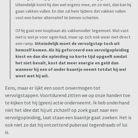
Uiteindelijk komt hij dan wel ergens mee, en zo niet, dan kan hij
gaan vakken vullen. En dan zal hem tijdens dat vakken vullen
vast een beter alternatief te binnen schieten.
Of hij gaat een loopbaan als vakkenvuller tegemoet. Wat vast
niet is wat je voor ogen had, maar op zich ook weer niet direct
een ramp.
Uiteindelijk moet de vervolgstap toch uit
hemzelf komen. Als hij geforceerd een vervolgopleiding
kiest en dan die opleiding na korte tijd opgeeft omdat
het niet bevalt, kost dat meer energie en geld dan
wanneer hij een of ander baantje neemt totdat hij wel
weet wat hij wil.
Eens, maar er lijkt een soort onvermogen tot
vervolgstappen. Voortdurend zitten we op onze handen toe
te kijken tot hij (geen) actie onderneemt. Ik heb onderhand
niet het idee dat hij uit zichzelf op zoek gaat naar een
vervolgopleiding, laat staan een baantje gaat zoeken. Het is
ook niet zo dat hij ontzettend puberaal tegendraads of lui
is.