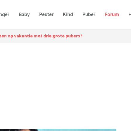
nger
Baby
Peuter
Kind
Puber
Forum
H
en op vakantie met drie grote pubers?