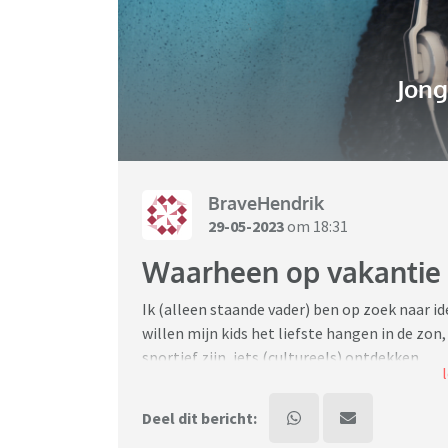
Jon
BraveHendrik
29-05-2023
om 18:31
Waarheen op vakantie 
Ik (alleen staande vader) ben op zoek naar id
willen mijn kids het liefste hangen in de zon,
sportief zijn, iets (cultureels) ontdekken.
Kids komen niet met ideeën en mijn ideeën 
om de handdoek in de ring te gooien maar we
Deel dit bericht:
Voorwaarde is natuurlijk dat er WiFi is. Natuu