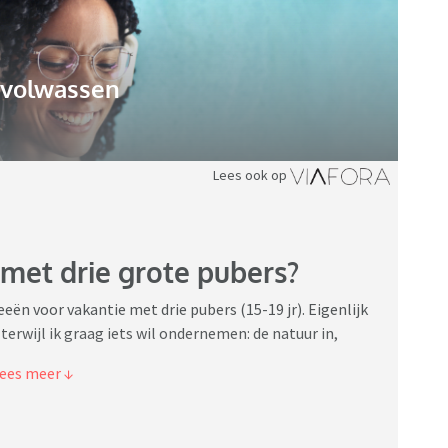
gvolwassen
Lees ook op
met drie grote pubers?
eeën voor vakantie met drie pubers (15-19 jr). Eigenlijk
 terwijl ik graag iets wil ondernemen: de natuur in,
worden alleen maar afgeschoten. Ik vind het jammer
et inmiddels ook niet meer wat ik kan bedenken.
rlijk is er een budget beperking maar dat wil ik niet