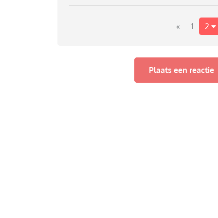
gelijk er op gooien.
Wie heeft suggesties?
«
1
2
Plaats een reactie