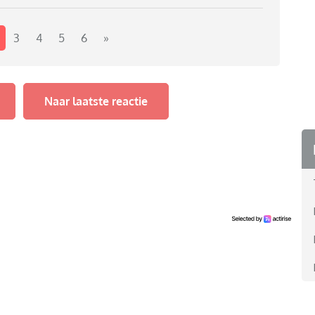
3
4
5
6
»
Naar laatste reactie