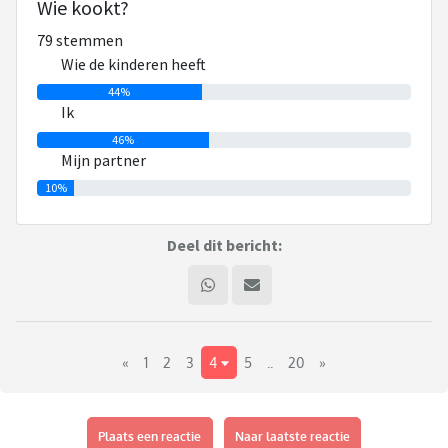
Wie kookt?
Hoe doen jullie dat? Kookt diegene die de kinderen heeft of
79 stemmen
kookt 1 van jullie altijd?
Wie de kinderen heeft
Iemand ervaring met een kookcursus?
44%
Ik
46%
Mijn partner
10%
Deel dit bericht:
«
1
2
3
4
5
..
20
»
Plaats een reactie
Naar laatste reactie