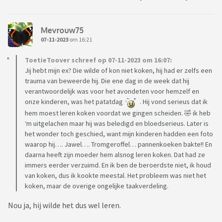
Mevrouw75
07-11-2023
om 16:21
ToetieToover schreef op 07-11-2023 om 16:07:
Jij hebt mijn ex? Die wilde of kon niet koken, hij had er zelfs een
trauma van beweerde hij. Die ene dag in de week dat hij
verantwoordelijk was voor het avondeten voor hemzelf en
onze kinderen, was het patatdag
. Hij vond serieus dat ik
hem moest leren koken voordat we gingen scheiden. 🤣 ik heb
‘m uitgelachen maar hij was beledigd en bloedserieus. Later is
het wonder toch geschied, want mijn kinderen hadden een foto
waarop hij…. Jawel…. Tromgeroffel… pannenkoeken bakte!! En
daarna heeft zijn moeder hem alsnog leren koken. Dat had ze
immers eerder verzuimd. En ik ben de beroerdste niet, ik houd
van koken, dus ik kookte meestal. Het probleem was niet het
koken, maar de overige ongelijke taakverdeling.
Nou ja, hij wilde het dus wel leren.