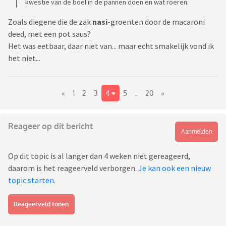
kwestie van de boel in de pannen doen en wat roeren.
Zoals diegene die de zak
nasi
-groenten door de macaroni
deed, met een pot saus?
Het was eetbaar, daar niet van... maar echt smakelijk vond ik
het niet...
«
1
2
3
4
5
..
20
»
Reageer op dit bericht
Aanmelden
Op dit topic is al langer dan 4 weken niet gereageerd,
daarom is het reageerveld verborgen.
Je kan ook een nieuw
topic starten
.
Reageerveld tonen