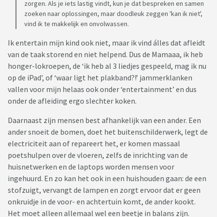
zorgen. Als je iets lastig vindt, kun je dat bespreken en samen
zoeken naar oplossingen, maar doodleuk zeggen 'kan ik niet',
vind ik te makkelijk en onvolwassen.
Ik entertain mijn kind ook niet, maar ik vind álles dat afleidt
van de taak storend en niet helpend. Dus de Mamaaa, ik heb
honger-lokroepen, de ‘ik heb al 3 liedjes gespeeld, mag ik nu
op de iPad’, of ‘waar ligt het plakband?!’ jammerklanken
vallen voor mijn helaas ook onder ‘entertainment’ en dus
onder de afleiding ergo slechter koken.
Daarnaast zijn mensen best afhankelijk van een ander. Een
ander snoeit de bomen, doet het buitenschilderwerk, legt de
electriciteit aan of repareert het, er komen massaal
poetshulpen over de vloeren, zelfs de inrichting van de
huisnetwerken en de laptops worden mensen voor
ingehuurd. En zo kan het ook in een huishouden gaan: de een
stofzuigt, vervangt de lampen en zorgt ervoor dat er geen
onkruidje in de voor- en achtertuin komt, de ander kookt.
Het moet alleen allemaal wel een beetje in balans zijn.