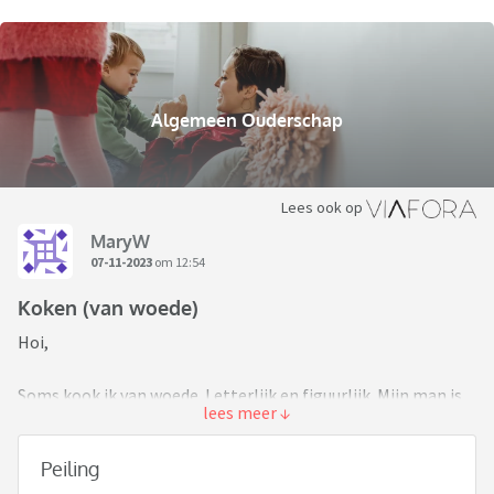
Algemeen Ouderschap
Lees ook op
MaryW
07-11-2023
om 12:54
Koken (van woede)
Hoi,
Soms kook ik van woede. Letterlijk en figuurlijk. Mijn man is
hartstikke leuk met de kinderen maar kan niet koken. Nog
geen gebakken ei. Hij zorgt 2 dagen voor de kinderen als ik
Peiling
werk tot laat. Koken lukt hem alleen niet.