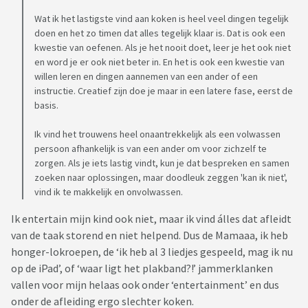
Wat ik het lastigste vind aan koken is heel veel dingen tegelijk
doen en het zo timen dat alles tegelijk klaar is. Dat is ook een
kwestie van oefenen. Als je het nooit doet, leer je het ook niet
en word je er ook niet beter in. En het is ook een kwestie van
willen leren en dingen aannemen van een ander of een
instructie. Creatief zijn doe je maar in een latere fase, eerst de
basis.
Ik vind het trouwens heel onaantrekkelijk als een volwassen
persoon afhankelijk is van een ander om voor zichzelf te
zorgen. Als je iets lastig vindt, kun je dat bespreken en samen
zoeken naar oplossingen, maar doodleuk zeggen 'kan ik niet',
vind ik te makkelijk en onvolwassen.
Ik entertain mijn kind ook niet, maar ik vind álles dat afleidt
van de taak storend en niet helpend. Dus de Mamaaa, ik heb
honger-lokroepen, de ‘ik heb al 3 liedjes gespeeld, mag ik nu
op de iPad’, of ‘waar ligt het plakband?!’ jammerklanken
vallen voor mijn helaas ook onder ‘entertainment’ en dus
onder de afleiding ergo slechter koken.