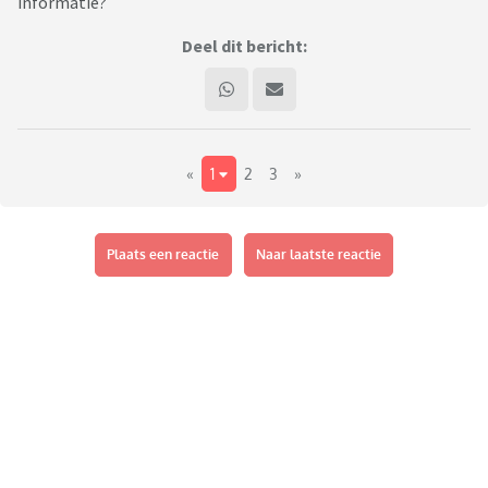
informatie?
Deel dit bericht:
«
1
2
3
»
Plaats een reactie
Naar laatste reactie