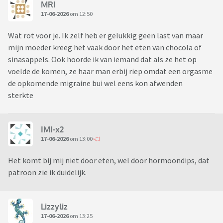
MRI
17-06-2026
om 12:50
Wat rot voor je. Ik zelf heb er gelukkig geen last van maar
mijn moeder kreeg het vaak door het eten van chocola of
sinasappels. Ook hoorde ik van iemand dat als ze het op
voelde de komen, ze haar man erbij riep omdat een orgasme
de opkomende migraine bui wel eens kon afwenden
sterkte
IMI-x2
17-06-2026
om 13:00
Het komt bij mij niet door eten, wel door hormoondips, dat
patroon zie ik duidelijk.
Lizzyliz
17-06-2026
om 13:25