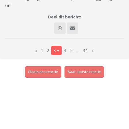
sini
Deel dit bericht:
«
1
2
3
4
5
..
34
»
Plaats een reactie
Naar laatste reactie