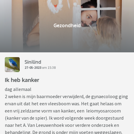
Gezondheid
Sinilind
27-05-2023
om 15:38
Ik heb kanker
dag allemaal
2 weken is mijn baarmoeder verwijderd, de gynaecoloog ging
ervan uit dat het een vleesboom was. Het gaat helaas om
een vrij zeldzame vorm van kanker, een leiomyosarcoom
(kanker van de spier). Ik word volgende week doorgestuurd
naar het A. Van Leeuwenhoek voor verdere onderzoek en
behandeling. De grond is onder mijn voeten weggeslagen.