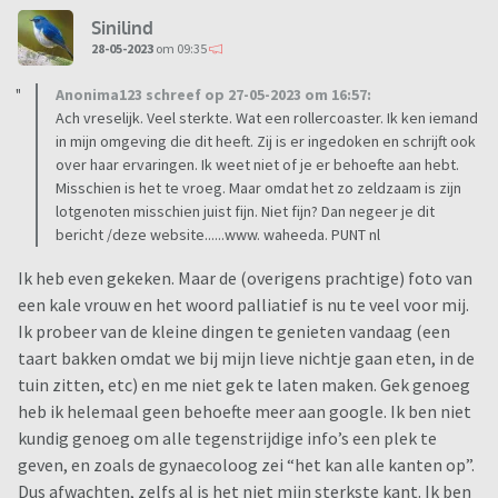
Sinilind
28-05-2023
om 09:35
Anonima123 schreef op 27-05-2023 om 16:57:
Ach vreselijk. Veel sterkte. Wat een rollercoaster. Ik ken iemand
in mijn omgeving die dit heeft. Zij is er ingedoken en schrijft ook
over haar ervaringen. Ik weet niet of je er behoefte aan hebt.
Misschien is het te vroeg. Maar omdat het zo zeldzaam is zijn
lotgenoten misschien juist fijn. Niet fijn? Dan negeer je dit
bericht /deze website......www. waheeda. PUNT nl
Ik heb even gekeken. Maar de (overigens prachtige) foto van
een kale vrouw en het woord palliatief is nu te veel voor mij.
Ik probeer van de kleine dingen te genieten vandaag (een
taart bakken omdat we bij mijn lieve nichtje gaan eten, in de
tuin zitten, etc) en me niet gek te laten maken. Gek genoeg
heb ik helemaal geen behoefte meer aan google. Ik ben niet
kundig genoeg om alle tegenstrijdige info’s een plek te
geven, en zoals de gynaecoloog zei “het kan alle kanten op”.
Dus afwachten, zelfs al is het niet mijn sterkste kant. Ik ben