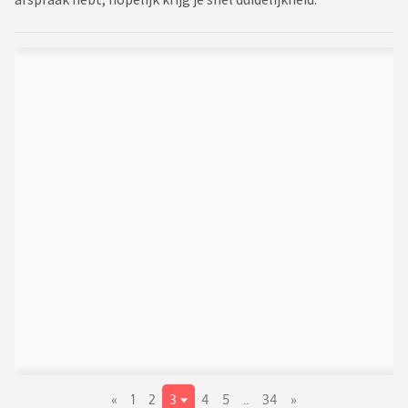
«
1
2
3
4
5
..
34
»