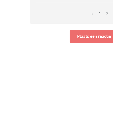
Het gaat me er dus in deze vraag niet om of 
kan ik zelf wel navragen bij de school en er s
als eerste keus heeft plek is.
«
1
2
Plaats een reactie