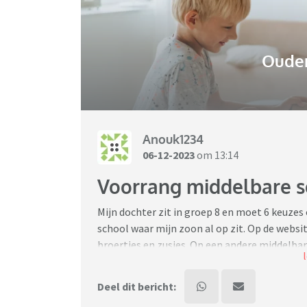
Ouder
Anouk1234
06-12-2023
om 13:14
Voorrang middelbare s
Mijn dochter zit in groep 8 en moet 6 keuzes
school waar mijn zoon al op zit. Op de websit
broertjes en zusjes. Op een andere middelbare
wel voorrang. Ik vraag me nu af of een schoo
aan broertjes en zusjes.
Deel dit bericht: