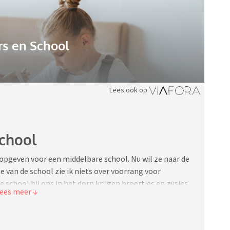
s en School
Lees ook op
chool
 opgeven voor een middelbare school. Nu wil ze naar de
e van de school zie ik niets over voorrang voor
 school bij ons in het dorp krijgen broertjes en zusjes
l zelf mag bepalen of ze wel of geen voorrang geven