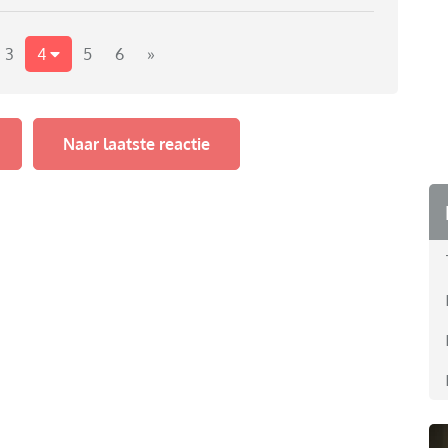
de school van de eerste keus voorrang geeft, want dat
taat al op de website dat er voor iedereen die de school
3
4
5
6
»
Naar laatste reactie