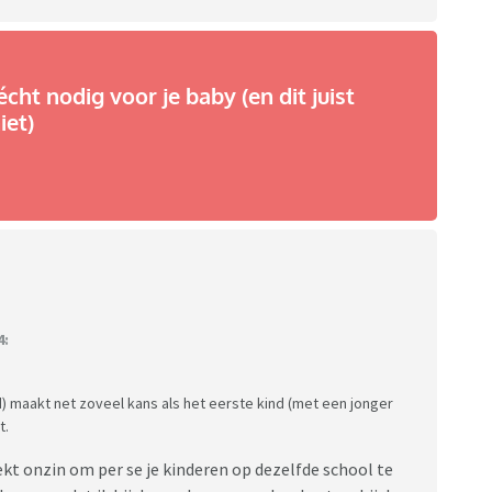
écht nodig voor je baby (en dit juist
iet)
4:
d) maakt net zoveel kans als het eerste kind (met een jonger
t.
rekt onzin om per se je kinderen op dezelfde school te