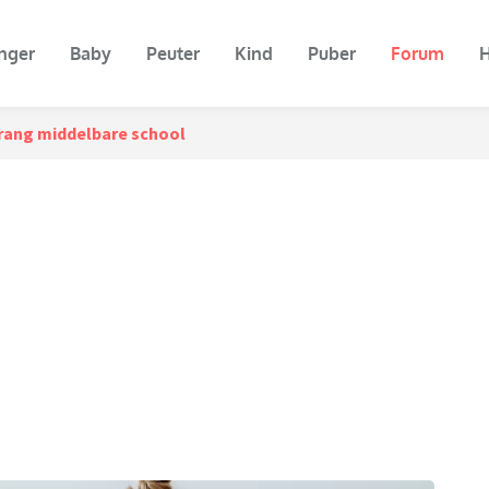
nger
Baby
Peuter
Kind
Puber
Forum
H
rang middelbare school