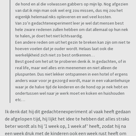
de hond en al die volwassen gabbers op mijn lip. Nog afgezien
van dat ik mijn man ook wel erg zou missen, dus mij zou het
eigenlijk helemaal niks opleveren en wel veel kosten.
Van zo’n gedachtenexperiment leer je wel dat mensen best
hele zware redenen zullen hebben om dat allemaal op hun nek
te halen, je doet het niet lichtvaardig.
Een andere reden om uit het gezin te breken kan zijn om niet te
hoeven voelen dat je ouder wordt. Helaas laat ook die
werkelijkheid zich niet zo best ontkennen…
Best goed om het uit te proberen denk ik. In gedachten, of in
real life, maar wel alles erin meenemen en niet alleen de
pluspunten. Dus niet lekker ontspannen in een hotel of ergens
anders waar voor je gezorgd wordt, maar in een vakantiehuisje
waar je de halve tijd de kinderen en de hond op je nek hebt en
ondertussen wel naar je werk moet en koken en huishouden
etc…
Ik denk dat hij dit gedachtenexperiment al vaak heeft gedaan
de afgelopen tijd, hij lijkt het idee te hebben dat alles straks
beter wordt als hij '1 week op, 1 week af' heeft, zodat hij na
een week druk met de kinderen ook een week rust heeft om