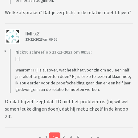
er niet aan beginnen.
Welke afspraken? Dat je verplicht in de relatie moet blijven?
IMI-x2
13-11-2023
om 09:55
Nick90 schreef op 13-11-2023 om 08:53:
[..]
Waarom? Hij is al zover, wat heeft het voor zin om nou een half
jaar alsof te gaan zitten doen? Hij is er zo te lezen al klaar mee,
ik zou eerder voor de proefscheiding gaan dan er een half jaar
gedwongen aan de relatie te moeten werken.
Omdat hij zelf zegt dat TO niet het probleem is (hij wil wel
samen leuke dingen doen), dat hij met zichzelf in de knoop
zit.
«
1
2
3
4
5
..
7
»