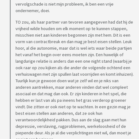
vervolgschade is niet mijn probleem, ik ben een vrije
ondernemer, doei.
TO zou, als haar partner van tevoren aangegeven had dat hij de
vrijheid wilde houden om elk moment op te kunnen stappen,
misschien niet aan kinderen begonnen zijn met hem. Dit is een
vorm van contractbreuk en dan mag je best eisen stellen. Leuk
hoor, al die autonomie, maar dat is wel iets waar beide partijen
het vanaf het begin over eens moeten zijn. Een huwelijk of
langdurige relatie is anders dan een one night stand (waarbij je
ook raar op zou kijken als die ander de volgende ochtend een
verhuiswagen met zijn spullen laat voorrijden en komt inhuizen).
Tuurlijk kun je gewoon doen wat je zelf wil en je niks van
anderen aantrekken, maar anderen vinden dat wel compleet
asociaal en dat mag dan ook. Er zijn kinderen in het spel, die
hebben er last van als pa ineens het gras verderop groener
vindt. Die zitten er ook niet op te wachten. In een gezin mag je
best eisen stellen aan anderen, dat ze ook hun
verantwoordelijkheid pakken. Dus aan de slag gaan met hun
depressie, verslaving, rugproblemen, werkeloosheid of de
piepende deur. Als je al die verplichtingen niet wil, dan moet je