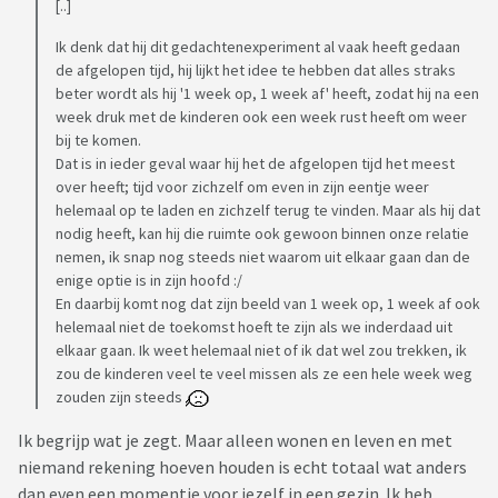
[..]
Ik denk dat hij dit gedachtenexperiment al vaak heeft gedaan
de afgelopen tijd, hij lijkt het idee te hebben dat alles straks
beter wordt als hij '1 week op, 1 week af' heeft, zodat hij na een
week druk met de kinderen ook een week rust heeft om weer
bij te komen.
Dat is in ieder geval waar hij het de afgelopen tijd het meest
over heeft; tijd voor zichzelf om even in zijn eentje weer
helemaal op te laden en zichzelf terug te vinden. Maar als hij dat
nodig heeft, kan hij die ruimte ook gewoon binnen onze relatie
nemen, ik snap nog steeds niet waarom uit elkaar gaan dan de
enige optie is in zijn hoofd :/
En daarbij komt nog dat zijn beeld van 1 week op, 1 week af ook
helemaal niet de toekomst hoeft te zijn als we inderdaad uit
elkaar gaan. Ik weet helemaal niet of ik dat wel zou trekken, ik
zou de kinderen veel te veel missen als ze een hele week weg
zouden zijn steeds
Ik begrijp wat je zegt. Maar alleen wonen en leven en met
niemand rekening hoeven houden is echt totaal wat anders
dan even een momentje voor jezelf in een gezin. Ik heb