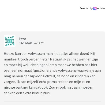
mij houdt. Maar de afgelopen dagen heeft hij ook gezegd dat
hij zich gevangen voelt in zijn leven (werk, gezin en relatie)
en dat hij eigenlijk helemaal niks meer voelt. Met name dat
laatste heeft me erg laten schrikken, en ik vraag me nu af in
hoeverre dit misschien een depressie kan zijn, of met een
midlife crisis te maken kan hebben.
Ik wil mezelf natuurlijk geen valse hoop geven, maar het
Izza
klinkt voor mij alsof hij vooral erg met zichzelf in de knoop
11-11-2023
om 12:57
zit, en denkt dat weglopen en een huis voor zichzelf hebben
alles gaat oplossen. Ik ben alleen bang dat zelfs als dat zo is,
Hoezo kan een volwassen man niet alles alleen doen? Hij
hij dat niet van mij zal aannemen, en zeker niet nu..
mankeert toch verder niets? Natuurlijk zal het wennen zijn
heeft iemand tips hoe hiermee om te gaan, of ervaringen
en moet hij wellicht dingen leren maar we hebben het hier
met soortgelijke situaties? Ik ben even helemaal de kluts
over een normaal functionerende volwassene waarvan je aan
kwijt
mag nemen dat hij voor zichzelf, de hond en kinderen kan
zorgen. Ik kan mijzelf echt prima redden en mijn ex en
nieuwe partner kan dat ook. Zou er ook niet aan moeten
denken een extra kind in huis.