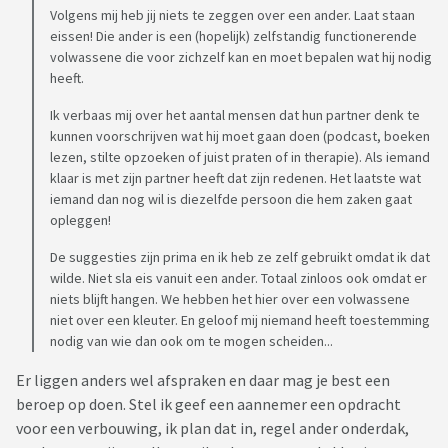
Volgens mij heb jij niets te zeggen over een ander. Laat staan
eissen! Die ander is een (hopelijk) zelfstandig functionerende
volwassene die voor zichzelf kan en moet bepalen wat hij nodig
heeft.
Ik verbaas mij over het aantal mensen dat hun partner denk te
kunnen voorschrijven wat hij moet gaan doen (podcast, boeken
lezen, stilte opzoeken of juist praten of in therapie). Als iemand
klaar is met zijn partner heeft dat zijn redenen. Het laatste wat
iemand dan nog wil is diezelfde persoon die hem zaken gaat
opleggen!
De suggesties zijn prima en ik heb ze zelf gebruikt omdat ik dat
wilde. Niet sla eis vanuit een ander. Totaal zinloos ook omdat er
niets blijft hangen. We hebben het hier over een volwassene
niet over een kleuter. En geloof mij niemand heeft toestemming
nodig van wie dan ook om te mogen scheiden...
Er liggen anders wel afspraken en daar mag je best een
beroep op doen. Stel ik geef een aannemer een opdracht
voor een verbouwing, ik plan dat in, regel ander onderdak,