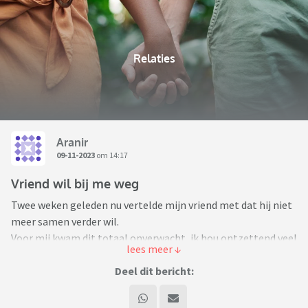
Relaties
Aranir
09-11-2023
om 14:17
Vriend wil bij me weg
Twee weken geleden nu vertelde mijn vriend met dat hij niet
meer samen verder wil.
Voor mij kwam dit totaal onverwacht, ik hou ontzettend veel
van hem en dacht dat we het nog steeds leuk hadden samen.
Ik heb me altijd voorgesteld dat we samen oud zouden
Deel dit bericht:
worden. We hadden het de week ervoor nog gehad over meer
tijd maken voor elkaar, en ik stond op het punt te regelen