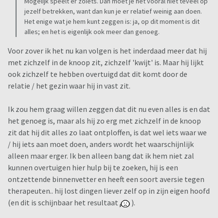
Mogelijk speelt er zoiets. Dan moet je het vooral niet teveel op
jezelf betrekken, want dan kun je er relatief weinig aan doen.
Het enige wat je hem kunt zeggen is: ja, op dit moment is dit
alles; en het is eigenlijk ook meer dan genoeg.
Voor zover ik het nu kan volgen is het inderdaad meer dat hij
met zichzelf in de knoop zit, zichzelf 'kwijt' is. Maar hij lijkt
ook zichzelf te hebben overtuigd dat dit komt door de
relatie / het gezin waar hij in vast zit.
Ik zou hem graag willen zeggen dat dit nu even alles is en dat
het genoeg is, maar als hij zo erg met zichzelf in de knoop
zit dat hij dit alles zo laat ontploffen, is dat wel iets waar we
/ hij iets aan moet doen, anders wordt het waarschijnlijk
alleen maar erger. Ik ben alleen bang dat ik hem niet zal
kunnen overtuigen hier hulp bij te zoeken, hij is een
ontzettende binnenvetter en heeft een soort aversie tegen
therapeuten.. hij lost dingen liever zelf op in zijn eigen hoofd
(en dit is schijnbaar het resultaat
).