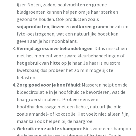
ijzer. Noten, zaden, peulvruchten en groene
bladgroenten kunnen helpen om je haar sterk en
gezond te houden. Ook producten zoals
sojaproducten
,
linzen
en
volkoren granen
bevatten
fyto-oestrogenen, wat een natuurlijke boost kan
geven aan je hormoonbalans.
Vermijd agressieve behandelingen
: Dit is misschien
niet het moment voor zware kleurbehandelingen of
het gebruik van hitte op je haar. Je haar is nu extra
kwetsbaar, dus probeer het zo min mogelijk te
belasten.
Zorg goed voor je hoofdhuid
: Masseren helpt om de
bloedcirculatie in je hoofdhuid te bevorderen, wat de
haargroei stimuleert. Probeer eens een
hoofdhuidmassage met een lichte, natuurlijke olie
zoals amandel- of kokosolie. Het voelt niet alleen fijn,
maar kan ook helpen bij de haargroei.
Gebruik een zachte shampoo
: Kies voor een shampoo
die je haar niet te veel uitdroogt of irriteert. Er zijn