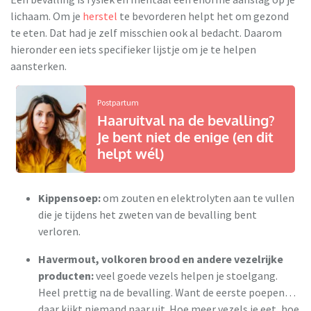
lichaam. Om je
herstel
te bevorderen helpt het om gezond
te eten. Dat had je zelf misschien ook al bedacht. Daarom
hieronder een iets specifieker lijstje om je te helpen
aansterken.
Postpartum
Haaruitval na de bevalling?
Je bent niet de enige (en dit
helpt wél)
Kippensoep:
om zouten en elektrolyten aan te vullen
die je tijdens het zweten van de bevalling bent
verloren.
Havermout, volkoren brood en andere vezelrijke
producten:
veel goede vezels helpen je stoelgang.
Heel prettig na de bevalling. Want de eerste poepen…
daar kijkt niemand naar uit. Hoe meer vezels je eet, hoe