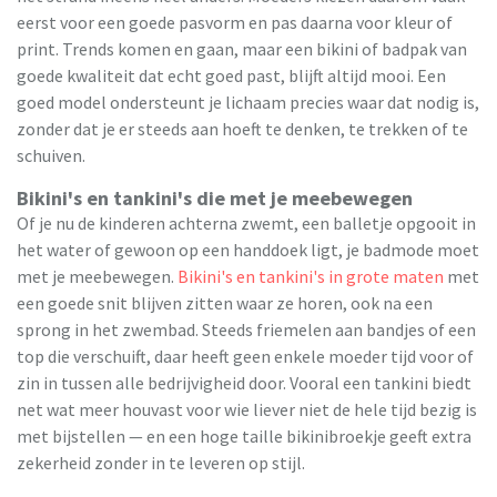
eerst voor een goede pasvorm en pas daarna voor kleur of
print. Trends komen en gaan, maar een bikini of badpak van
goede kwaliteit dat echt goed past, blijft altijd mooi. Een
goed model ondersteunt je lichaam precies waar dat nodig is,
zonder dat je er steeds aan hoeft te denken, te trekken of te
schuiven.
Bikini's en tankini's die met je meebewegen
Of je nu de kinderen achterna zwemt, een balletje opgooit in
het water of gewoon op een handdoek ligt, je badmode moet
met je meebewegen.
Bikini's en tankini's in grote maten
met
een goede snit blijven zitten waar ze horen, ook na een
sprong in het zwembad. Steeds friemelen aan bandjes of een
top die verschuift, daar heeft geen enkele moeder tijd voor of
zin in tussen alle bedrijvigheid door. Vooral een tankini biedt
net wat meer houvast voor wie liever niet de hele tijd bezig is
met bijstellen — en een hoge taille bikinibroekje geeft extra
zekerheid zonder in te leveren op stijl.