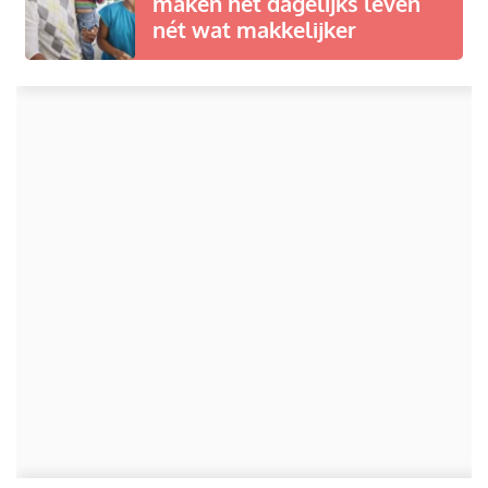
maken het dagelijks leven
nét wat makkelijker