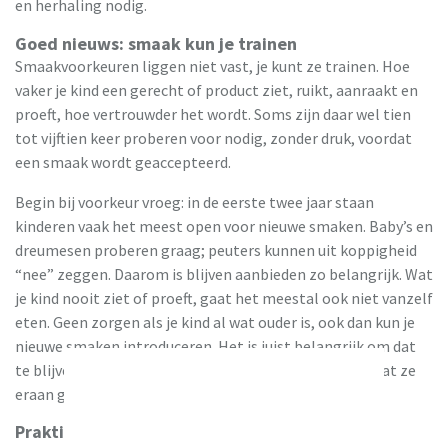
en herhaling nodig.
Goed nieuws: smaak kun je trainen
Smaakvoorkeuren liggen niet vast, je kunt ze trainen. Hoe
vaker je kind een gerecht of product ziet, ruikt, aanraakt en
proeft, hoe vertrouwder het wordt. Soms zijn daar wel tien
tot vijftien keer proberen voor nodig, zonder druk, voordat
een smaak wordt geaccepteerd.
Begin bij voorkeur vroeg: in de eerste twee jaar staan
kinderen vaak het meest open voor nieuwe smaken. Baby’s en
dreumesen proberen graag; peuters kunnen uit koppigheid
“nee” zeggen. Daarom is blijven aanbieden zo belangrijk. Wat
je kind nooit ziet of proeft, gaat het meestal ook niet vanzelf
eten. Geen zorgen als je kind al wat ouder is, ook dan kun je
nieuwe smaken introduceren. Het is juist belangrijk om dat
te blijven doen. Alleen kan het wat langer duren voordat ze
eraan gewend raken.
Praktische tip: laat groenten zien zoals ze zijn