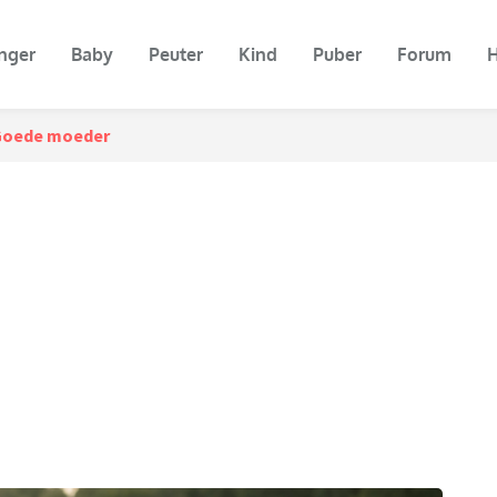
nger
Baby
Peuter
Kind
Puber
Forum
H
oede moeder