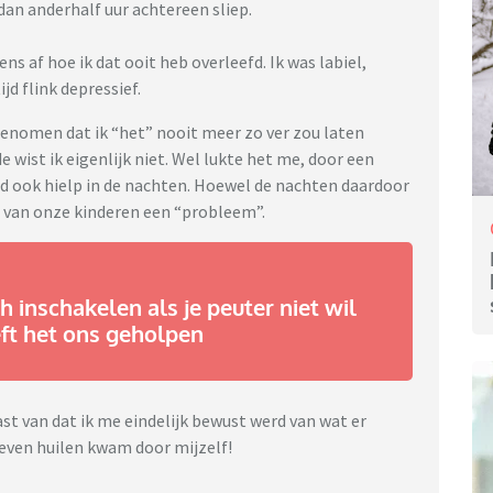
dan anderhalf uur achtereen sliep.
ens af hoe ik dat ooit heb overleefd. Ik was labiel,
jd flink depressief.
enomen dat ik “het” nooit meer zo ver zou laten
wist ik eigenlijk niet. Wel lukte het me, door een
nd ook hielp in de nachten. Hoewel de nachten daardoor
n van onze kinderen een “probleem”.
 inschakelen als je peuter niet wil
eft het ons geholpen
t van dat ik me eindelijk bewust werd van wat er
leven huilen kwam door mijzelf!