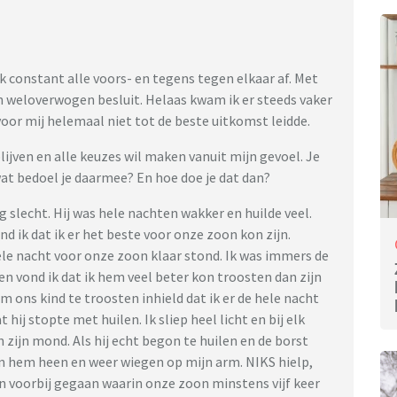
ik constant alle voors- en tegens tegen elkaar af. Met
n weloverwogen besluit. Helaas kwam ik er steeds vaker
oor mij helemaal niet tot de beste uitkomst leidde.
blijven en alle keuzes wil maken vanuit mijn gevoel. Je
wat bedoel je daarmee? En hoe doe je dat dan?
 slecht. Hij was hele nachten wakker en huilde veel.
d ik dat ik er het beste voor onze zoon kon zijn.
ele nacht voor onze zoon klaar stond. Ik was immers de
n vond ik dat ik hem veel beter kon troosten dan zijn
 om ons kind te troosten inhield dat ik er de hele nacht
ij stopte met huilen. Ik sliep heel licht en bij elk
n zijn mond. Als hij echt begon te huilen en de borst
en hem heen en weer wiegen op mijn arm. NIKS hielp,
ren voorbij gegaan waarin onze zoon minstens vijf keer