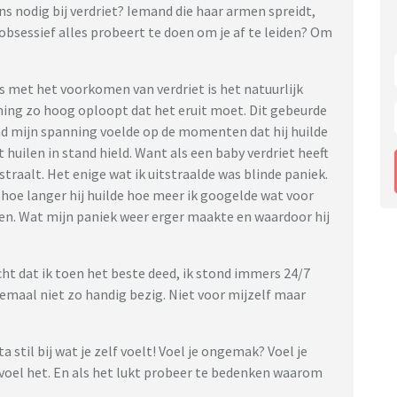
s nodig bij verdriet? Iemand die haar armen spreidt,
e obsessief alles probeert te doen om je af te leiden? Om
s met het voorkomen van verdriet is het natuurlijk
ing zo hoog oploopt dat het eruit moet. Dit gebeurde
nd mijn spanning voelde op de momenten dat hij huilde
 huilen in stand hield. Want als een baby verdriet heeft
tstraalt. Het enige wat ik uitstraalde was blinde paniek.
n hoe langer hij huilde hoe meer ik googelde wat voor
bben. Wat mijn paniek weer erger maakte en waardoor hij
acht dat ik toen het beste deed, ik stond immers 24/7
elemaal niet zo handig bezig. Niet voor mijzelf maar
ta stil bij wat je zelf voelt! Voel je ongemak? Voel je
voel het. En als het lukt probeer te bedenken waarom