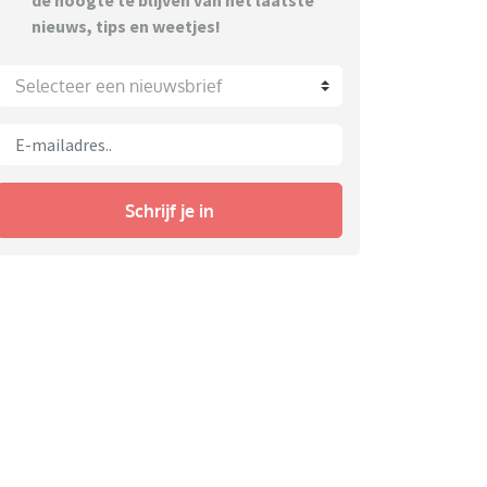
de hoogte te blijven van het laatste
nieuws, tips en weetjes!
Selecteer een nieuwsbrief
Schrijf je in