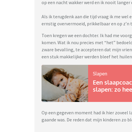
op een nacht wakker werd en ik nooit langer 
Als ik terugdenk aan die tijd vraag ik me wel e
ernstig oververmoeid, prikkelbaar en op z’n ti
Toen kregen we een dochter. Ik had me voorg
komen. Wat ik nou precies met “het” bedoelde 
zware bevalling, te accepteren dat mijn vrie
een stuk makkelijker werden bleef het huile
Slapen
Een slaapcoach
slapen: zo he
Op een gegeven moment had ik hier zoveel las
gaande was. De reden dat mijn kinderen zo b