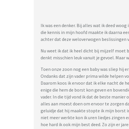
Ik was een denker. Bij alles wat ik deed woog 
die kennis in mijn hoofd maakte ik daarna ee
achter dat deze weloverwogen beslissingen v
Nu weet ik dat ik heel dicht bij mijzelf moet 
denkt misschien leuk vanuit je gevoel. Maar 
Toen onze zoon nog een baby was sliep hij erg
Ondanks dat zijn vader prima wilde helpen von
Daarom koos ik ervoor dat ik elke nacht de h
enige die hem de borst kon geven en bovendie
vader. In die tijd vond ik dat de beste manier
alles aan moest doen om ervoor te zorgen dat h
geluidje dat hij maakte stopte ik mijn borst i
niet meer werkte kon ik uren liedjes zingen 
hoe hard ik ook mijn best deed. Zo zijn er ja