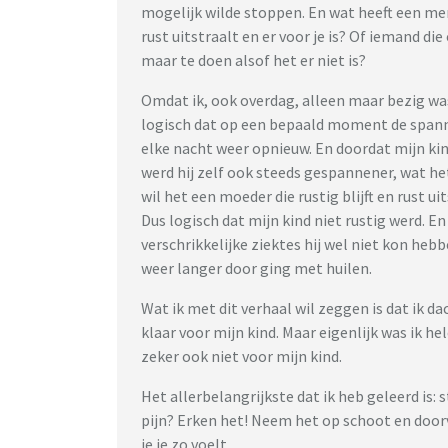
mogelijk wilde stoppen. En wat heeft een men
rust uitstraalt en er voor je is? Of iemand di
maar te doen alsof het er niet is?
Omdat ik, ook overdag, alleen maar bezig wa
logisch dat op een bepaald moment de spann
elke nacht weer opnieuw. En doordat mijn ki
werd hij zelf ook steeds gespannener, wat het
wil het een moeder die rustig blijft en rust ui
Dus logisch dat mijn kind niet rustig werd. E
verschrikkelijke ziektes hij wel niet kon he
weer langer door ging met huilen.
Wat ik met dit verhaal wil zeggen is dat ik d
klaar voor mijn kind. Maar eigenlijk was ik h
zeker ook niet voor mijn kind.
Het allerbelangrijkste dat ik heb geleerd is: s
pijn? Erken het! Neem het op schoot en door
je je zo voelt.