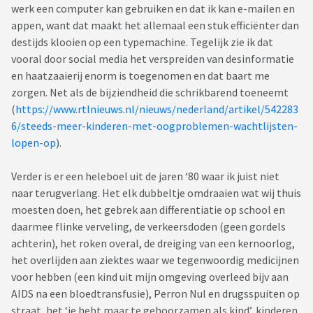
werk een computer kan gebruiken en dat ik kan e-mailen en
appen, want dat maakt het allemaal een stuk efficiënter dan
destijds klooien op een typemachine. Tegelijk zie ik dat
vooral door social media het verspreiden van desinformatie
en haatzaaierij enorm is toegenomen en dat baart me
zorgen. Net als de bijziendheid die schrikbarend toeneemt
(
https://www.rtlnieuws.nl/nieuws/nederland/artikel/542283
6/steeds-meer-kinderen-met-oogproblemen-wachtlijsten-
lopen-op
).
Verder is er een heleboel uit de jaren ‘80 waar ik juist niet
naar terugverlang. Het elk dubbeltje omdraaien wat wij thuis
moesten doen, het gebrek aan differentiatie op school en
daarmee flinke verveling, de verkeersdoden (geen gordels
achterin), het roken overal, de dreiging van een kernoorlog,
het overlijden aan ziektes waar we tegenwoordig medicijnen
voor hebben (een kind uit mijn omgeving overleed bijv aan
AIDS na een bloedtransfusie), Perron Nul en drugsspuiten op
straat, het ‘je hebt maar te gehoorzamen als kind’, kinderen