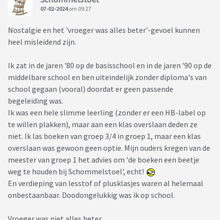
07-02-2024
om 09:27
Nostalgie en het 'vroeger was alles beter'-gevoel kunnen
heel misleidend zijn.
Ik zat in de jaren '80 op de basisschool en in de jaren '90 op de
middelbare school en ben uiteindelijk zonder diploma's van
school gegaan (vooral) doordat er geen passende
begeleiding was.
Ik was een hele slimme leerling (zonder er een HB-label op
te willen plakken), maar aan een klas overslaan deden ze
niet. Ik las boeken van groep 3/4 in groep 1, maar een klas
overslaan was gewoon geen optie. Mijn ouders kregen van de
meester van groep 1 het advies om 'de boeken een beetje
weg te houden bij Schommelstoel', echt!
En verdieping van lesstof of plusklasjes waren al helemaal
onbestaanbaar. Doodongelukkig was ik op school.
Vroeger was niet alles beter.