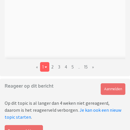
«
1
2
3
4
5
..
15
»
Reageer op dit bericht
Aanmelden
Op dit topic is al langer dan 4 weken niet gereageerd,
daarom is het reageerveld verborgen.
Je kan ook een nieuw
topic starten
.