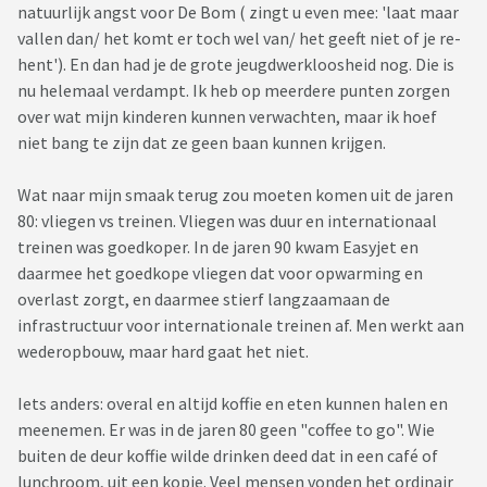
natuurlijk angst voor De Bom ( zingt u even mee: 'laat maar
vallen dan/ het komt er toch wel van/ het geeft niet of je re-
hent'). En dan had je de grote jeugdwerkloosheid nog. Die is
nu helemaal verdampt. Ik heb op meerdere punten zorgen
over wat mijn kinderen kunnen verwachten, maar ik hoef
niet bang te zijn dat ze geen baan kunnen krijgen.
Wat naar mijn smaak terug zou moeten komen uit de jaren
80: vliegen vs treinen. Vliegen was duur en internationaal
treinen was goedkoper. In de jaren 90 kwam Easyjet en
daarmee het goedkope vliegen dat voor opwarming en
overlast zorgt, en daarmee stierf langzaamaan de
infrastructuur voor internationale treinen af. Men werkt aan
wederopbouw, maar hard gaat het niet.
Iets anders: overal en altijd koffie en eten kunnen halen en
meenemen. Er was in de jaren 80 geen "coffee to go". Wie
buiten de deur koffie wilde drinken deed dat in een café of
lunchroom, uit een kopje. Veel mensen vonden het ordinair