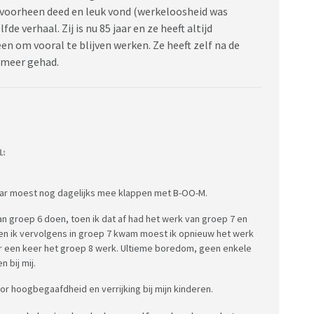
 voorheen deed en leuk vond (werkeloosheid was
de verhaal. Zij is nu 85 jaar en ze heeft altijd
en om vooral te blijven werken. Ze heeft zelf na de
 meer gehad.
1:
maar moest nog dagelijks mee klappen met B-OO-M.
an groep 6 doen, toen ik dat af had het werk van groep 7 en
oen ik vervolgens in groep 7 kwam moest ik opnieuw het werk
ar een keer het groep 8 werk. Ultieme boredom, geen enkele
n bij mij.
oor hoogbegaafdheid en verrijking bij mijn kinderen.