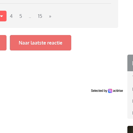
o gehaast, de tv programma's, het buitenspelen,
ntiment. Opgroeien in die tijd was gewoon anders door
4
5
..
15
»
Naar laatste reactie