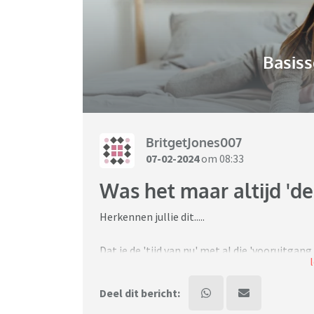
Basiss
BritgetJones007
07-02-2024
om 08:33
Was het maar altijd 'de 
Herkennen jullie dit.....
Dat je de 'tijd van nu' met al die 'vooruitgan
dat je dan bij jezelf denkt dat je dit juist 'ac
Deel dit bericht:
Dat je de tijdsgeest mist van de jaren 80 en v