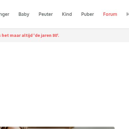
nger
Baby
Peuter
Kind
Puber
Forum
H
 het maar altijd 'de jaren 80'.