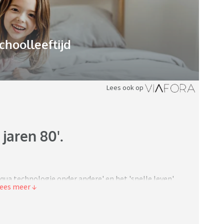
choolleeftijd
Lees ook op
jaren 80'.
g qua technologie onder andere' en het 'snelle leven',
hteruitgang' vindt?
ooruit, ook de jaren 90. De gezelligheid, de