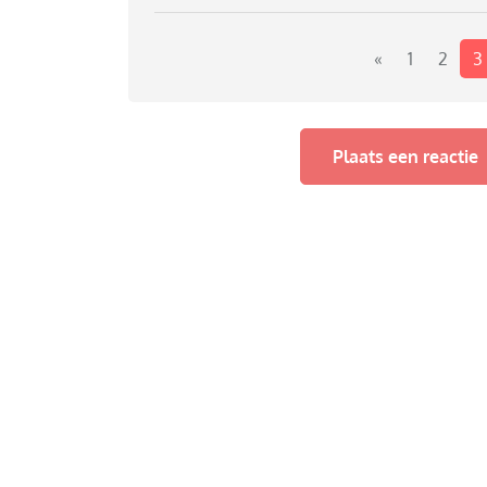
kneuterigheid, de kleding, de muziek, niet z
gezelschapsspellen. Eigenlijk het gehele se
de tijdsgeest van toen
«
1
2
3
Wat missen jullie uit deze tijd?
Plaats een reactie