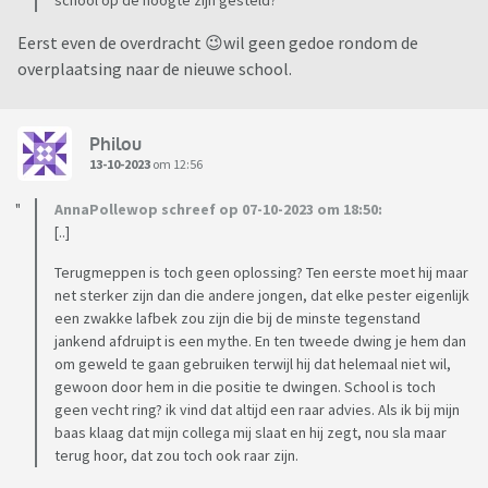
school op de hoogte zijn gesteld?
Eerst even de overdracht 😉wil geen gedoe rondom de
overplaatsing naar de nieuwe school.
Philou
13-10-2023
om 12:56
AnnaPollewop schreef op 07-10-2023 om 18:50:
[..]
Terugmeppen is toch geen oplossing? Ten eerste moet hij maar
net sterker zijn dan die andere jongen, dat elke pester eigenlijk
een zwakke lafbek zou zijn die bij de minste tegenstand
jankend afdruipt is een mythe. En ten tweede dwing je hem dan
om geweld te gaan gebruiken terwijl hij dat helemaal niet wil,
gewoon door hem in die positie te dwingen. School is toch
geen vecht ring? ik vind dat altijd een raar advies. Als ik bij mijn
baas klaag dat mijn collega mij slaat en hij zegt, nou sla maar
terug hoor, dat zou toch ook raar zijn.