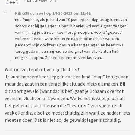
14-10-2023
om 12:09
Kikki39 schreef op 14-10-2023 om 11:44:
nou Pinokkio, als je kind van 10 jaar iedere dag terug komt van
school dat hij geslagen is ben ik benieuwd wat je gaat zeggen,
van mij mag je dan een keer terug meppen. Heb je "gepest"
weleens gezien waar kinderen na school in elkaar worden
gemept? Mijn dochter is pas in elkaar geslagen en heeft niks
terug gedaan, van mij had ze die griet van alle kanten flink
mogen klappen. Ze heeft er enorm veel last van.
Wat ontzettend rot voor je dochter!
Je kunt honderd keer zeggen dat een kind “mag” terugslaan
maar dat gaat in een dergelijke situatie niets uitmaken. Bij
dit soort geweld (want dat is het) gaat je lichaam over tot
vechten, vluchten of bevriezen. Welke het is weet je pas als
het gebeurt. Juist mensen die “bevroren” zijn voelen zich
vaak ellendig, alsof ze medeschuldig zijn want ze hadden iets
moeten doen. Dat is niet zo, de geweldpleger is schuldig.