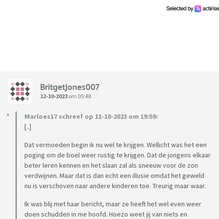
Vandaag was het weer zover, mijn zoon is zo hard geslagen
en gestompt dat hij met ze hoofd hard terecht is gekomen.
Andere kinderen hebben gezien wat er is gebeurt en vertelde
dit thuis. Wij horen alleen maar van juf 2 dat mijn zoon zo
vervelend tegen de tafel aan tikt. Over dit incident heeft ze
het niet gehad.
Mijn kind wil niet meer naar school en voelt zich nu ook heel
BritgetJones007
somber eigelijk al vanaf de eerste week. Wij willen dus nu
12-10-2023
om 05:48
leerplichtambtenaar inschakelen omdat de donderdagen en
vrijdagen niet veilig zijn. Deze conclusie trekken wij aan de
Marloes17 schreef op 11-10-2023 om 19:59:
hand van de uitspraken die de juf maakt. Zij vindt dat mijn
[..]
zoon niet mag terug reageren en snapt dat hij gepest wordt.
Dat vermoeden begin ik nu wel te krijgen. Wellicht was het een
Eigelijk zei ze hij zoekt het zelf op.
poging om de boel weer rustig te krijgen. Dat de jongens elkaar
Wij weten dat het niet zo is en dat weet juf 1 en ook zijn oude
beter leren kennen en het slaan zal als sneeuw voor de zon
juf van groep 3 ook. Onze zoon is een jongen die moeilijk uit
verdwijnen. Maar dat is dan echt een illusie omdat het geweld
ze woorden komt door het stotteren, daarnaast komen
nu is verschoven naar andere kinderen toe. Treurig maar waar.
zinnen en niet vloeiend uit. Hij is dan ook al gauw het
Ik was blij met haar bericht, maar ze heeft het wel even weer
pispaaltje.
doen schudden in me hoofd. Hoezo weet jij van niets en
Wat zijn verstandige stappen in deze?