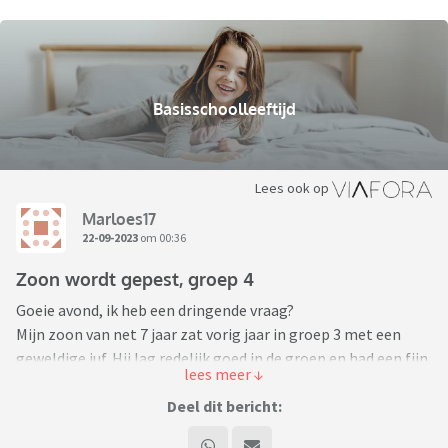
Basisschoolleeftijd
Lees ook op
Marloes17
22-09-2023
om 00:36
Zoon wordt gepest, groep 4
Goeie avond, ik heb een dringende vraag?
Mijn zoon van net 7 jaar zat vorig jaar in groep 3 met een
geweldige juf. Hij lag redelijk goed in de groep en had een fijn
clubje vrienden. We hebben met ze alle een top jaar gehad.
Alle ouders spraken hun tevredenheid uit. Toch was er wel
Deel dit bericht:
iets bijzonders aan de klas. Er zitten wat stevige jongens in