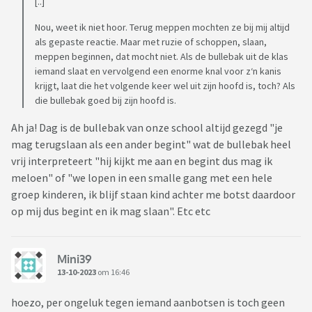
[..]
Nou, weet ik niet hoor. Terug meppen mochten ze bij mij altijd
als gepaste reactie. Maar met ruzie of schoppen, slaan,
meppen beginnen, dat mocht niet. Als de bullebak uit de klas
iemand slaat en vervolgend een enorme knal voor z‘n kanis
krijgt, laat die het volgende keer wel uit zijn hoofd is, toch? Als
die bullebak goed bij zijn hoofd is.
Ah ja! Dag is de bullebak van onze school altijd gezegd "je
mag terugslaan als een ander begint" wat de bullebak heel
vrij interpreteert "hij kijkt me aan en begint dus mag ik
meloen" of "we lopen in een smalle gang met een hele
groep kinderen, ik blijf staan kind achter me botst daardoor
op mij dus begint en ik mag slaan". Etc etc
Mini39
13-10-2023
om 16:46
hoezo, per ongeluk tegen iemand aanbotsen is toch geen