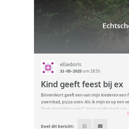
Echtsch
elledoris
31-05-2025
om 18:55
Kind geeft feest bij ex
Binnenkort geeft een van mijn kinderen een fee
zwembad, pizza oven. Als ik mijn ex op een 
"wat een lekker weer", maar verder gaat ons 
We zijn 30 jaar bij elkaar geweest. Ik heb de 
wilde, geen knuffel, geen goed gesprek. Hij h
Deel dit bericht: