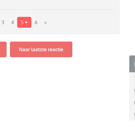
gepakt, ik ben chronisch ziek waardoor ik veel alleen
aan, met elkaar omgingen en nu omgaan, zit ik er niet
erritorium" te komen. Ik vind het onredelijk van kind
3
4
5
6
»
e vraag of ik er qua gezondheid bij kan zijn. Maar als
er elegant onderuit...
Naar laatste reactie