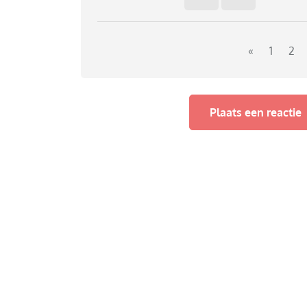
hem natuurlijk. Voor mij heeft het minder uit
thuis zit.
Gezien hoe we na 30 jaar uit elkaar zijn geg
op te wachten om als gast in zíjn leven en "t
«
1
2
om dat van mij te verwachten. Het is sowieso d
dat zo is, heb ik er geen zin in. Hoe kom ik hi
Plaats een reactie