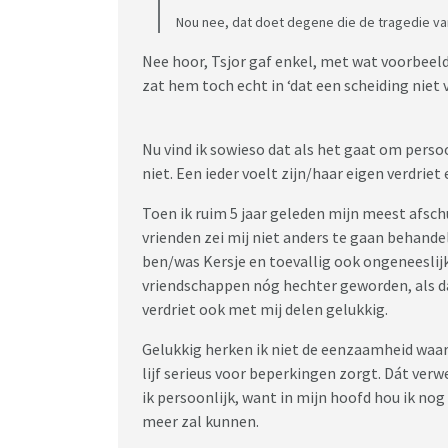
Nou nee, dat doet degene die de tragedie van 
Nee hoor, Tsjor gaf enkel, met wat voorbeeld
zat hem toch echt in ‘dat een scheiding niet 
Nu vind ik sowieso dat als het gaat om persoon
niet. Een ieder voelt zijn/haar eigen verdriet
Toen ik ruim 5 jaar geleden mijn meest afschu
vrienden zei mij niet anders te gaan behandel
ben/was Kersje en toevallig ook ongeneeslijk 
vriendschappen nóg hechter geworden, als dat
verdriet ook met mij delen gelukkig.
Gelukkig herken ik niet de eenzaamheid waarov
lijf serieus voor beperkingen zorgt. Dát verw
ik persoonlijk, want in mijn hoofd hou ik nog
meer zal kunnen.