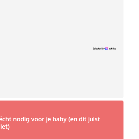
écht nodig voor je baby (en dit juist
iet)