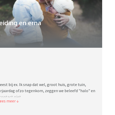
eiding en erna
st bij ex. Ik snap dat wel, groot huis, grote tuin,
verjaardag ofzo tegenkom, zeggen we beleefd "halo" en
contact niet.
scheiding ingezet omdat hij al jaren geen intimiteit
ad meteen een ander waar hij mee getrouwd is. Fijn voor