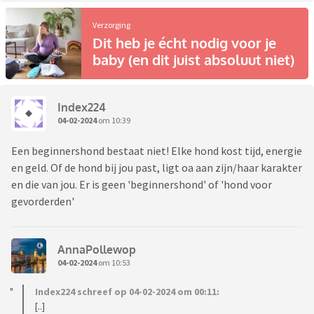
Verzorging
Dit heb je écht nodig voor je
baby (en dit juist absoluut niet)
Index224
04-02-2024
om 10:39
Een beginnershond bestaat niet! Elke hond kost tijd, energie
en geld. Of de hond bij jou past, ligt oa aan zijn/haar karakter
en die van jou. Er is geen 'beginnershond' of 'hond voor
gevorderden'
AnnaPollewop
04-02-2024
om 10:53
Index224 schreef op 04-02-2024 om 00:11:
[..]