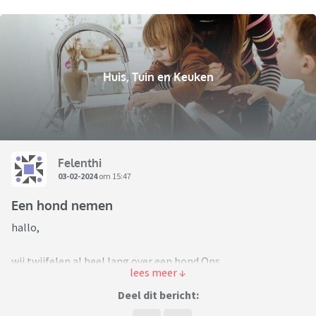
Huis, Tuin en Keuken
Felenthi
03-02-2024
om 15:47
Een hond nemen
hallo,
wij twijfelen al heel lang over een hond.Ons
(samengesteld)gezin heeft iets positiefs nodig na heel wat
jaren van pubertroubles.Ik hou van wandelen en ga vaak
Deel dit bericht:
alleen wandelen maar met een hond is natuurlijk veel leuker.