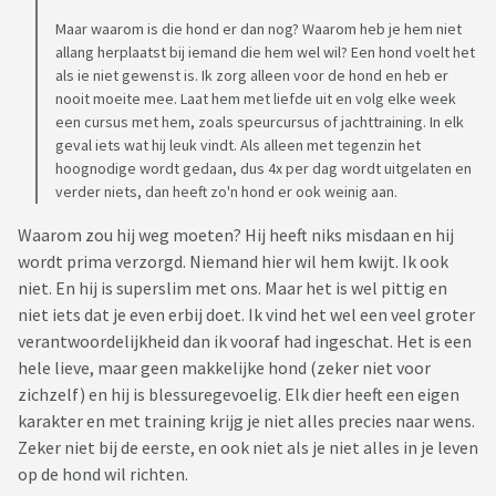
Maar waarom is die hond er dan nog? Waarom heb je hem niet
allang herplaatst bij iemand die hem wel wil? Een hond voelt het
als ie niet gewenst is. Ik zorg alleen voor de hond en heb er
nooit moeite mee. Laat hem met liefde uit en volg elke week
een cursus met hem, zoals speurcursus of jachttraining. In elk
geval iets wat hij leuk vindt. Als alleen met tegenzin het
hoognodige wordt gedaan, dus 4x per dag wordt uitgelaten en
verder niets, dan heeft zo'n hond er ook weinig aan.
Waarom zou hij weg moeten? Hij heeft niks misdaan en hij
wordt prima verzorgd. Niemand hier wil hem kwijt. Ik ook
niet. En hij is superslim met ons. Maar het is wel pittig en
niet iets dat je even erbij doet. Ik vind het wel een veel groter
verantwoordelijkheid dan ik vooraf had ingeschat. Het is een
hele lieve, maar geen makkelijke hond (zeker niet voor
zichzelf) en hij is blessuregevoelig. Elk dier heeft een eigen
karakter en met training krijg je niet alles precies naar wens.
Zeker niet bij de eerste, en ook niet als je niet alles in je leven
op de hond wil richten.