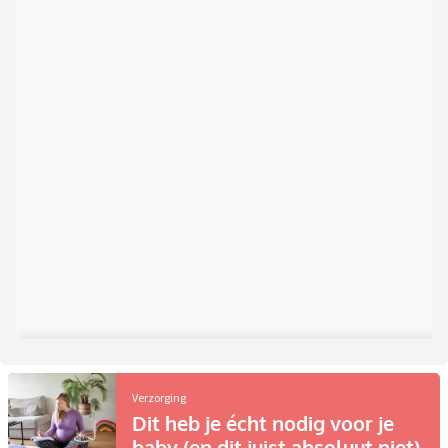
Verzorging
Dit heb je écht nodig voor je
baby (en dit juist absoluut niet)