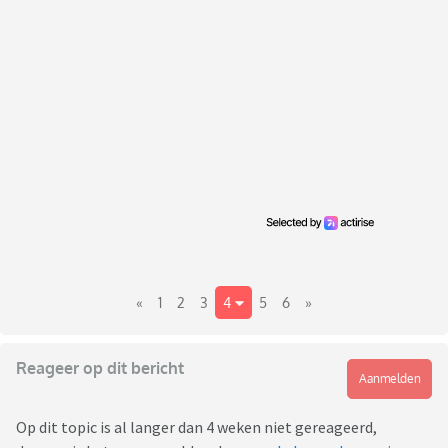
«
1
2
3
4
5
6
»
Reageer op dit bericht
Aanmelden
Op dit topic is al langer dan 4 weken niet gereageerd,