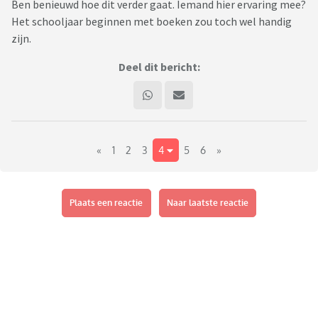
Ben benieuwd hoe dit verder gaat. Iemand hier ervaring mee?
Het schooljaar beginnen met boeken zou toch wel handig
zijn.
Deel dit bericht:
«
1
2
3
4
5
6
»
Plaats een reactie
Naar laatste reactie