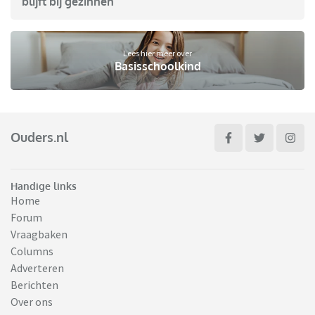
blijft bij gezinnen
Lees hier meer over
Basisschoolkind
Ouders.nl
Handige links
Home
Forum
Vraagbaken
Columns
Adverteren
Berichten
Over ons