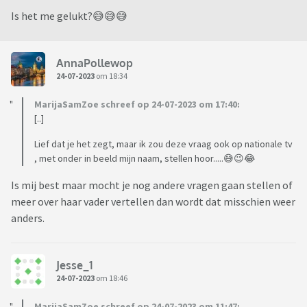
Is het me gelukt?😅😅😅
AnnaPollewop
24-07-2023
om 18:34
MarijaSamZoe schreef op 24-07-2023 om 17:40:
[..]
Lief dat je het zegt, maar ik zou deze vraag ook op nationale tv
, met onder in beeld mijn naam, stellen hoor.....😅😉😂
Is mij best maar mocht je nog andere vragen gaan stellen of
meer over haar vader vertellen dan wordt dat misschien weer
anders.
Jesse_1
24-07-2023
om 18:46
MarijaSamZoe schreef op 24-07-2023 om 11:47: