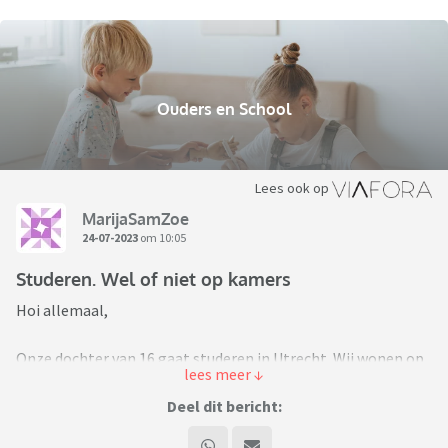
Ouders en School
Lees ook op
MarijaSamZoe
24-07-2023
om 10:05
Studeren. Wel of niet op kamers
Hoi allemaal,
Onze dochter van 16 gaat studeren in Utrecht. Wij wonen op
Texel en haar vader in Egmond. We hebben inmiddels
uitgerekend dat vanaf haar vader het iedere dag 4 uur reizen
Deel dit bericht:
is (zonder vertragingen/uitval treinen meegerekend).