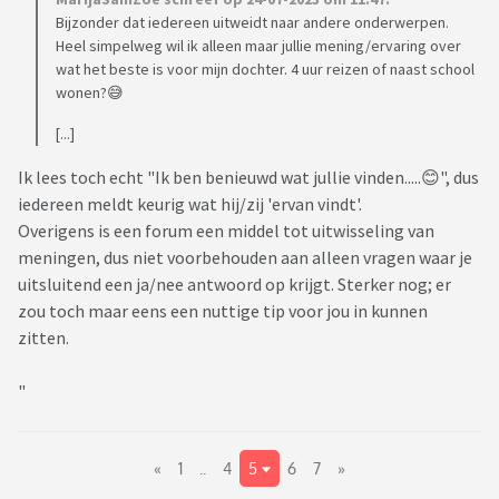
Bijzonder dat iedereen uitweidt naar andere onderwerpen.
Heel simpelweg wil ik alleen maar jullie mening/ervaring over
wat het beste is voor mijn dochter. 4 uur reizen of naast school
wonen?😅
[...]
Ik lees toch echt "Ik ben benieuwd wat jullie vinden.....😊", dus
iedereen meldt keurig wat hij/zij 'ervan vindt'.
Overigens is een forum een middel tot uitwisseling van
meningen, dus niet voorbehouden aan alleen vragen waar je
uitsluitend een ja/nee antwoord op krijgt. Sterker nog; er
zou toch maar eens een nuttige tip voor jou in kunnen
zitten.
"
«
1
..
4
5
6
7
»