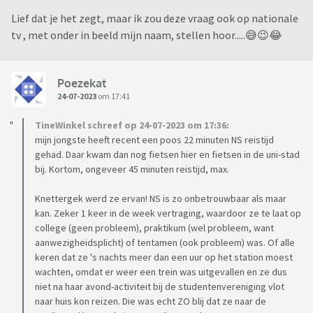
Lief dat je het zegt, maar ik zou deze vraag ook op nationale
tv , met onder in beeld mijn naam, stellen hoor.....😅😉😂
Poezekat
24-07-2023
om 17:41
TineWinkel schreef op 24-07-2023 om 17:36:
mijn jongste heeft recent een poos 22 minuten NS reistijd
gehad. Daar kwam dan nog fietsen hier en fietsen in de uni-stad
bij. Kortom, ongeveer 45 minuten reistijd, max.
Knettergek werd ze ervan! NS is zo onbetrouwbaar als maar
kan. Zeker 1 keer in de week vertraging, waardoor ze te laat op
college (geen probleem), praktikum (wel probleem, want
aanwezigheidsplicht) of tentamen (ook probleem) was. Of alle
keren dat ze 's nachts meer dan een uur op het station moest
wachten, omdat er weer een trein was uitgevallen en ze dus
niet na haar avond-activiteit bij de studentenvereniging vlot
naar huis kon reizen. Die was echt ZO blij dat ze naar de