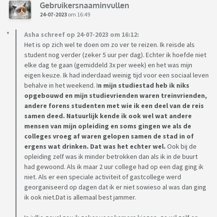
Gebruikersnaaminvullen
24-07-2023
om 16:49
Asha schreef op 24-07-2023 om 16:12:
Het is op zich wel te doen om zo ver te reizen. Ik reisde als
student nog verder (zeker 5 uur per dag). Echter ik hoefde niet
elke dag te gaan (gemiddeld 3x per week) en het was mijn
eigen keuze. Ik had inderdaad weinig tijd voor een sociaal leven
behalve in het weekend. I
n mijn studiestad heb ik niks
opgebouwd en mijn studievrienden waren treinvrienden,
andere forens studenten met wie ik een deel van de reis
samen deed. Natuurlijk kende ik ook wel wat andere
mensen van mijn opleiding en soms gingen we als de
colleges vroeg af waren gelopen samen de stad in of
ergens wat drinken. Dat was het echter wel.
Ook bij de
opleiding zelf was ik minder betrokken dan als ik in de buurt
had gewoond. Als ik maar 2 uur college had op een dag ging ik
niet. Als er een speciale activiteit of gastcollege werd
georganiseerd op dagen dat ik er niet sowieso al was dan ging
ik ook niet.Dat is allemaal best jammer.