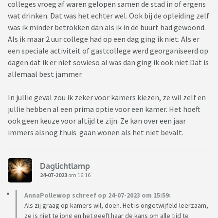
colleges vroeg af waren gelopen samen de stad in of ergens
wat drinken. Dat was het echter wel. Ook bij de opleiding zelf
was ik minder betrokken dan als ik in de buurt had gewoond.
Als ik maar 2 uur college had op een dag ging ik niet. Als er
een speciale activiteit of gastcollege werd georganiseerd op
dagen dat ik er niet sowieso al was dan ging ik ook niet.Dat is
allemaal best jammer.
In jullie geval zou ik zeker voor kamers kiezen, ze wil zelf en
jullie hebben al een prima optie voor een kamer. Het hoeft
ook geen keuze voor altijd te zijn. Ze kan over een jaar
immers alsnog thuis gaan wonen als het niet bevalt.
Daglichtlamp
24-07-2023
om 16:16
AnnaPollewop schreef op 24-07-2023 om 15:59:
Als zij graag op kamers wil, doen. Het is ongetwijfeld leerzaam,
ze is niet te jong en het geeft haar de kans om alle tijd te