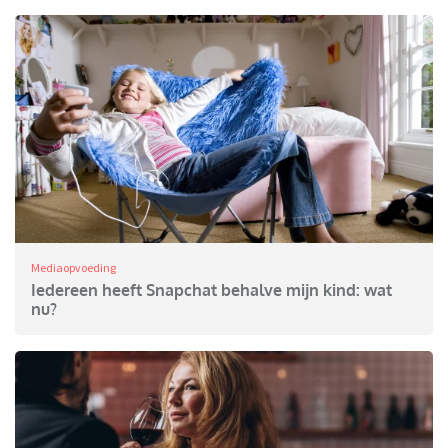
Mediaopvoeding
Iedereen heeft Snapchat behalve mijn kind: wat
nu?