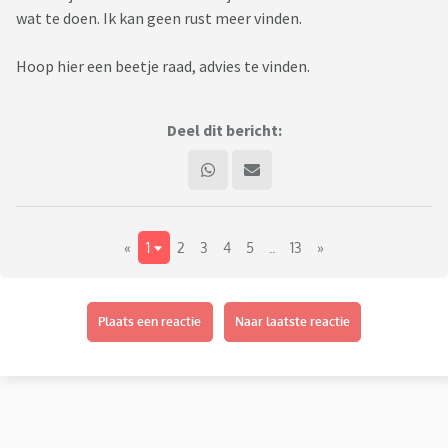
wat te doen. Ik kan geen rust meer vinden.
Hoop hier een beetje raad, advies te vinden.
Deel dit bericht:
«
1
2
3
4
5
..
13
»
Plaats een reactie
Naar laatste reactie