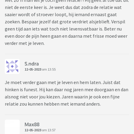
Met zo'n man wil je toch geen relatie?! Hij geeft al toe dat dit
niet de eerste keer is. Je weet dus dat zodra de relatie wat
saaier wordt of stroever loopt, hij iemand ernaast gaat
zoeken. Bespaar jezelf dat grote verdriet alsjeblieft. Verspil
geen tijd aan iets wat toch niet levensvatbaar is. Beter nu
even door de pijn heen gaan en daarna met frisse moed weer
verder met je leven.
S.ndra
12-05-2023
om 13:55
Je moet verder gaan met je leven en hem laten. Juist dat
hinken is funest. Hij kan daar nog jaren mee doorgaan en dan
alsnog niet voor jou kiezen. Jaren waarin je ook een fijne
relatie zou kunnen hebben met iemand anders.
Max88
12-05-2023
om 13:57