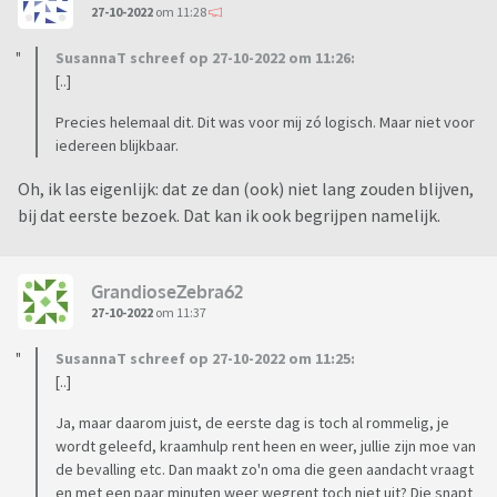
27-10-2022
om 11:28
SusannaT schreef op 27-10-2022 om 11:26:
[..]
Precies helemaal dit. Dit was voor mij zó logisch. Maar niet voor
iedereen blijkbaar.
Oh, ik las eigenlijk: dat ze dan (ook) niet lang zouden blijven,
bij dat eerste bezoek. Dat kan ik ook begrijpen namelijk.
GrandioseZebra62
27-10-2022
om 11:37
SusannaT schreef op 27-10-2022 om 11:25:
[..]
Ja, maar daarom juist, de eerste dag is toch al rommelig, je
wordt geleefd, kraamhulp rent heen en weer, jullie zijn moe van
de bevalling etc. Dan maakt zo'n oma die geen aandacht vraagt
en met een paar minuten weer wegrent toch niet uit? Die snapt