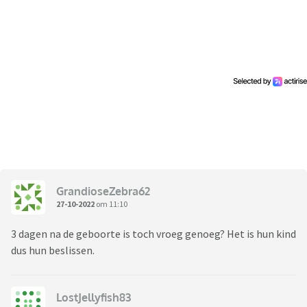
GrandioseZebra62
27-10-2022
om 11:10
3 dagen na de geboorte is toch vroeg genoeg? Het is hun kind
dus hun beslissen.
LostJellyfish83