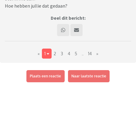
Hoe hebben jullie dat gedaan?
Deel dit bericht:
«
1
2
3
4
5
..
14
»
Plaats een reactie
Naar laatste reactie