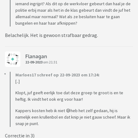
iemand ingrijpt? Als dit op de werkvloer gebeurt dan haal je de
politie erbij maar als het in de klas gebeurt dan vindt de juf het
allemaal maar normaal? Wat als ze besluiten haar te gaan
bungelen en haar haar afknippen?
Belachelijk. Het is gewoon strafbaar gedrag.
Flanagan
22-09-2023
om 21:31
Marloes17 schreef op 22-09-2023 om 17:24:
[..]
Klopt, juf geeft eerlijk toe dat deze groep te groot is en te
heftig. Ik vindt het ook erg voor haar!
Kappers kosten heb ik niet 😅heb het zelf gedaan, hij is
namelijk een krullenbol en dat knip je niet gauw scheef. Maar ik
snap je punt.
Correctie in 3)