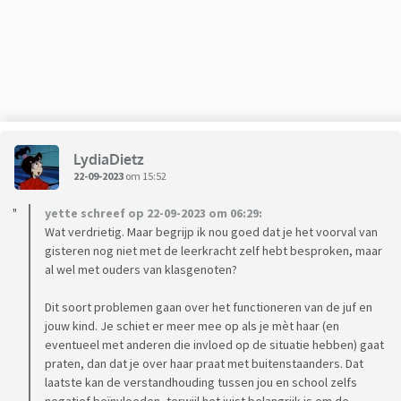
Vandaag was het weer zover, mijn zoon is zo hard geslagen
en gestompt dat hij met ze hoofd hard terecht is gekomen.
Andere kinderen hebben gezien wat er is gebeurt en vertelde
dit thuis. Wij horen alleen maar van juf 2 dat mijn zoon zo
vervelend tegen de tafel aan tikt. Over dit incident heeft ze
het niet gehad.
Mijn kind wil niet meer naar school en voelt zich nu ook heel
LydiaDietz
somber eigelijk al vanaf de eerste week. Wij willen dus nu
22-09-2023
om 15:52
leerplichtambtenaar inschakelen omdat de donderdagen en
vrijdagen niet veilig zijn. Deze conclusie trekken wij aan de
yette schreef op 22-09-2023 om 06:29:
hand van de uitspraken die de juf maakt. Zij vindt dat mijn
Wat verdrietig. Maar begrijp ik nou goed dat je het voorval van
zoon niet mag terug reageren en snapt dat hij gepest wordt.
gisteren nog niet met de leerkracht zelf hebt besproken, maar
Eigelijk zei ze hij zoekt het zelf op.
al wel met ouders van klasgenoten?
Wij weten dat het niet zo is en dat weet juf 1 en ook zijn oude
Dit soort problemen gaan over het functioneren van de juf en
juf van groep 3 ook. Onze zoon is een jongen die moeilijk uit
jouw kind. Je schiet er meer mee op als je mèt haar (en
ze woorden komt door het stotteren, daarnaast komen
eventueel met anderen die invloed op de situatie hebben) gaat
zinnen en niet vloeiend uit. Hij is dan ook al gauw het
praten, dan dat je over haar praat met buitenstaanders. Dat
pispaaltje.
laatste kan de verstandhouding tussen jou en school zelfs
Wat zijn verstandige stappen in deze?