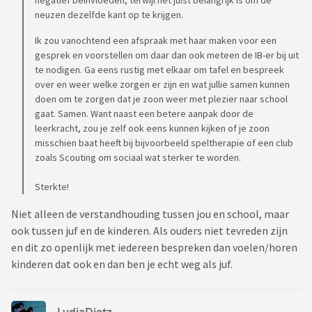
negatief beïnvloeden, terwijl het juist belangrijk is om de
Alvast dank
neuzen dezelfde kant op te krijgen.
Ik zou vanochtend een afspraak met haar maken voor een
gesprek en voorstellen om daar dan ook meteen de IB-er bij uit
te nodigen. Ga eens rustig met elkaar om tafel en bespreek
over en weer welke zorgen er zijn en wat jullie samen kunnen
doen om te zorgen dat je zoon weer met plezier naar school
gaat. Samen. Want naast een betere aanpak door de
leerkracht, zou je zelf ook eens kunnen kijken of je zoon
misschien baat heeft bij bijvoorbeeld speltherapie of een club
zoals Scouting om sociaal wat sterker te worden.
Sterkte!
Niet alleen de verstandhouding tussen jou en school, maar
ook tussen juf en de kinderen. Als ouders niet tevreden zijn
en dit zo openlijk met iedereen bespreken dan voelen/horen
kinderen dat ook en dan ben je echt weg als juf.
LydiaDietz