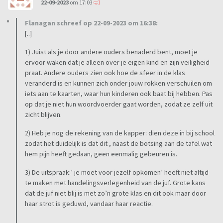
22-09-2023
om 17:03
Flanagan schreef op 22-09-2023 om 16:38:
[..]
1) Juist als je door andere ouders benaderd bent, moet je
ervoor waken dat je alleen over je eigen kind en zijn veiligheid
praat. Andere ouders zien ook hoe de sfeer in de klas
veranderd is en kunnen zich onder jouw rokken verschuilen om
iets aan te kaarten, waar hun kinderen ook baat bij hebben. Pas
op dat je niet hun woordvoerder gaat worden, zodat ze zelf uit
zicht blijven.
2) Heb je nog de rekening van de kapper: dien deze in bij school
zodat het duidelijk is dat dit , naast de botsing aan de tafel wat
hem pijn heeft gedaan, geen eenmalig gebeuren is.
3) De uitspraak:’ je moet voor jezelf opkomen’ heeft niet altijd
te maken met handelingsverlegenheid van de juf. Grote kans
dat de juf niet blij is met zo’n grote klas en dit ook maar door
haar strot is geduwd, vandaar haar reactie.