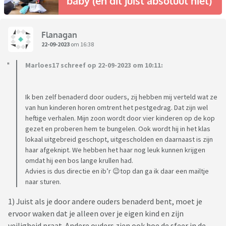
baby (en dit juist absoluut niet)
Flanagan
22-09-2023
om 16:38
Marloes17 schreef op 22-09-2023 om 10:11:
Ik ben zelf benaderd door ouders, zij hebben mij verteld wat ze
van hun kinderen horen omtrent het pestgedrag. Dat zijn wel
heftige verhalen. Mijn zoon wordt door vier kinderen op de kop
gezet en proberen hem te bungelen. Ook wordt hij in het klas
lokaal uitgebreid geschopt, uitgescholden en daarnaast is zijn
haar afgeknipt. We hebben het haar nog leuk kunnen krijgen
omdat hij een bos lange krullen had.
Advies is dus directie en ib’r 😉top dan ga ik daar een mailtje
naar sturen.
1) Juist als je door andere ouders benaderd bent, moet je
ervoor waken dat je alleen over je eigen kind en zijn
veiligheid praat. Andere ouders zien ook hoe de sfeer in de