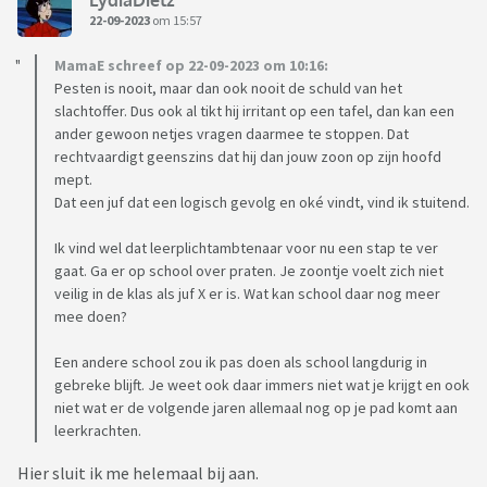
22-09-2023
om 15:57
MamaE schreef op 22-09-2023 om 10:16:
Pesten is nooit, maar dan ook nooit de schuld van het
slachtoffer. Dus ook al tikt hij irritant op een tafel, dan kan een
ander gewoon netjes vragen daarmee te stoppen. Dat
rechtvaardigt geenszins dat hij dan jouw zoon op zijn hoofd
mept.
Dat een juf dat een logisch gevolg en oké vindt, vind ik stuitend.
Ik vind wel dat leerplichtambtenaar voor nu een stap te ver
gaat. Ga er op school over praten. Je zoontje voelt zich niet
veilig in de klas als juf X er is. Wat kan school daar nog meer
mee doen?
Een andere school zou ik pas doen als school langdurig in
gebreke blijft. Je weet ook daar immers niet wat je krijgt en ook
niet wat er de volgende jaren allemaal nog op je pad komt aan
leerkrachten.
Hier sluit ik me helemaal bij aan.