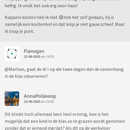
heftig. Ik vindt het ook erg voor haar!
Kappers kosten heb ik niet 😅heb het zelf gedaan, hij is
namelijk een krullenbol en dat knip je niet gauw scheef. Maar
ik snap je punt.
Flanagan
22-09-2023
om 19:55
@Marloes, gaat de ib’r op die twee dagen dan de samenhang
in de klas observeren?
AnnaPollewop
22-09-2023
om 20:02
Dit klinkt toch allemaal best heel ernstig, hoe is het
mogelijk dat een kind in de klas zo te grazen wordt genomen
zonder dat er iemand ingrijpt? Als dit op de werkvloer