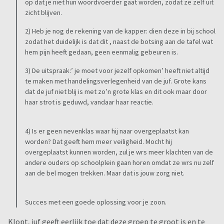
op dat je niet hun woordvoerder gaat worden, zodat ze zelf uit
zicht blijven.
2) Heb je nog de rekening van de kapper: dien deze in bij school
zodat het duidelijk is dat dit , naast de botsing aan de tafel wat
hem pijn heeft gedaan, geen eenmalig gebeuren is.
3) De uitspraak:’ je moet voor jezelf opkomen’ heeft niet altijd
te maken met handelingsverlegenheid van de juf. Grote kans
dat de juf niet blij is met zo’n grote klas en dit ook maar door
haar strot is geduwd, vandaar haar reactie.
4) Is er geen nevenklas waar hij naar overgeplaatst kan
worden? Dat geeft hem meer veiligheid. Mocht hij
overgeplaatst kunnen worden, zul je wrs meer klachten van de
andere ouders op schoolplein gaan horen omdat ze wrs nu zelf
aan de bel mogen trekken. Maar dat is jouw zorg niet.
Succes met een goede oplossing voor je zoon.
Klopt, juf geeft eerlijk toe dat deze groep te groot is en te