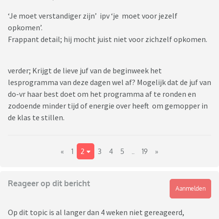
‘Je moet verstandiger zijn’ ipv ‘je moet voor jezelf
opkomen’.
Frappant detail; hij mocht juist niet voor zichzelf opkomen.
verder; Krijgt de lieve juf van de beginweek het
lesprogramma van deze dagen wel af? Mogelijk dat de juf van
do-vr haar best doet om het programma af te ronden en
zodoende minder tijd of energie over heeft om gemopper in
de klas te stillen.
«
1
2
3
4
5
..
19
»
Reageer op dit bericht
Aanmelden
Op dit topic is al langer dan 4 weken niet gereageerd,