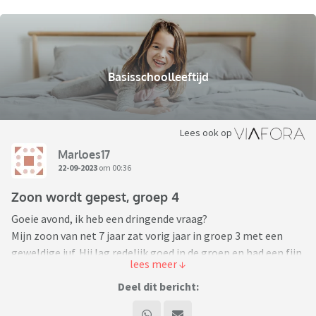
Basisschoolleeftijd
Lees ook op
Marloes17
22-09-2023
om 00:36
Zoon wordt gepest, groep 4
Goeie avond, ik heb een dringende vraag?
Mijn zoon van net 7 jaar zat vorig jaar in groep 3 met een
geweldige juf. Hij lag redelijk goed in de groep en had een fijn
clubje vrienden. We hebben met ze alle een top jaar gehad.
Alle ouders spraken hun tevredenheid uit. Toch was er wel
Deel dit bericht:
iets bijzonders aan de klas. Er zitten wat stevige jongens in