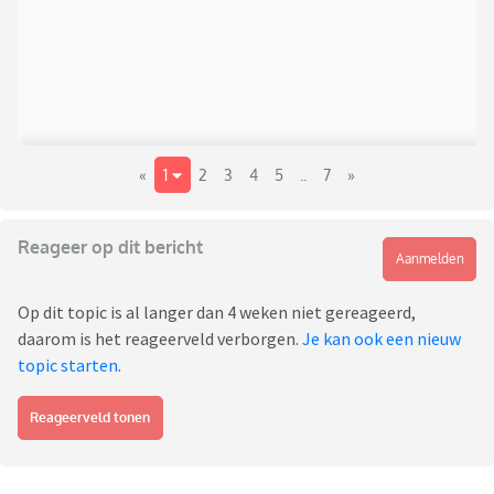
«
1
2
3
4
5
..
7
»
Reageer op dit bericht
Aanmelden
Op dit topic is al langer dan 4 weken niet gereageerd,
daarom is het reageerveld verborgen.
Je kan ook een nieuw
topic starten
.
Reageerveld tonen