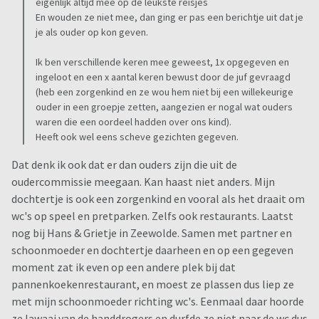
eigenlijk altijd mee op de leukste reisjes
En wouden ze niet mee, dan ging er pas een berichtje uit dat je
je als ouder op kon geven.
Ik ben verschillende keren mee geweest, 1x opgegeven en
ingeloot en een x aantal keren bewust door de juf gevraagd
(heb een zorgenkind en ze wou hem niet bij een willekeurige
ouder in een groepje zetten, aangezien er nogal wat ouders
waren die een oordeel hadden over ons kind).
Heeft ook wel eens scheve gezichten gegeven.
Dat denk ik ook dat er dan ouders zijn die uit de
oudercommissie meegaan. Kan haast niet anders. Mijn
dochtertje is ook een zorgenkind en vooral als het draait om
wc's op speel en pretparken. Zelfs ook restaurants. Laatst
nog bij Hans & Grietje in Zeewolde. Samen met partner en
schoonmoeder en dochtertje daarheen en op een gegeven
moment zat ik even op een andere plek bij dat
pannenkoekenrestaurant, en moest ze plassen dus liep ze
met mijn schoonmoeder richting wc's. Eenmaal daar hoorde
ze lawaai van de handdrogers en durfde ze niet naar de wc dus