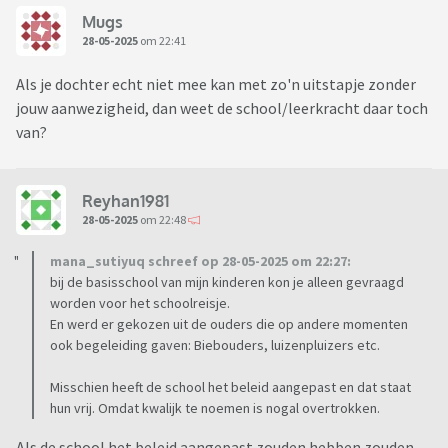
Mugs
28-05-2025
om 22:41
Als je dochter echt niet mee kan met zo'n uitstapje zonder
jouw aanwezigheid, dan weet de school/leerkracht daar toch
van?
Reyhan1981
28-05-2025
om 22:48
mana_sutiyuq schreef op 28-05-2025 om 22:27:
bij de basisschool van mijn kinderen kon je alleen gevraagd
worden voor het schoolreisje.
En werd er gekozen uit de ouders die op andere momenten
ook begeleiding gaven: Biebouders, luizenpluizers etc.
Misschien heeft de school het beleid aangepast en dat staat
hun vrij. Omdat kwalijk te noemen is nogal overtrokken.
Als de school het beleid aangepast zouden hebben zouden