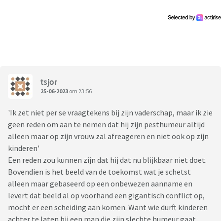
iemand met tips of goede hoop? Of goede verhalen na
scheiding? Of moet ik het maar accepteren? Bedankt
tsjor
25-06-2023
om 23:56
'Ik zet niet per se vraagtekens bij zijn vaderschap, maar ik zie
geen reden om aan te nemen dat hij zijn pesthumeur altijd
alleen maar op zijn vrouw zal afreageren en niet ook op zijn
kinderen'
Een reden zou kunnen zijn dat hij dat nu blijkbaar niet doet.
Bovendien is het beeld van de toekomst wat je schetst
alleen maar gebaseerd op een onbewezen aanname en
levert dat beeld al op voorhand een gigantisch conflict op,
mocht er een scheiding aan komen. Want wie durft kinderen
achter te laten bij een man die zijn slechte humeur gaat