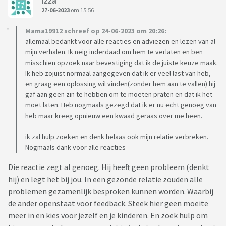
Izza
27-06-2023
om 15:56
Mama19912 schreef op 24-06-2023 om 20:26:
allemaal bedankt voor alle reacties en adviezen en lezen van al
mijn verhalen. Ik neig inderdaad om hem te verlaten en ben
misschien opzoek naar bevestiging dat ik de juiste keuze maak.
Ik heb zojuist normaal aangegeven dat ik er veel last van heb,
en graag een oplossing wil vinden(zonder hem aan te vallen) hij
gaf aan geen zin te hebben om te moeten praten en dat ik het
moet laten. Heb nogmaals gezegd dat ik er nu echt genoeg van
heb maar kreeg opnieuw een kwaad geraas over me heen.
ik zal hulp zoeken en denk helaas ook mijn relatie verbreken.
Nogmaals dank voor alle reacties
Die reactie zegt al genoeg. Hij heeft geen probleem (denkt
hij) en legt het bij jou. In een gezonde relatie zouden alle
problemen gezamenlijk besproken kunnen worden. Waarbij
de ander openstaat voor feedback. Steek hier geen moeite
meer in en kies voor jezelf en je kinderen. En zoek hulp om