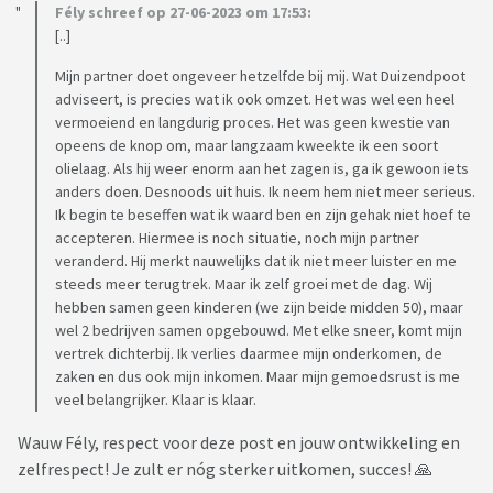
Fély schreef op 27-06-2023 om 17:53:
[..]
Mijn partner doet ongeveer hetzelfde bij mij. Wat Duizendpoot
adviseert, is precies wat ik ook omzet. Het was wel een heel
vermoeiend en langdurig proces. Het was geen kwestie van
opeens de knop om, maar langzaam kweekte ik een soort
olielaag. Als hij weer enorm aan het zagen is, ga ik gewoon iets
anders doen. Desnoods uit huis. Ik neem hem niet meer serieus.
Ik begin te beseffen wat ik waard ben en zijn gehak niet hoef te
accepteren. Hiermee is noch situatie, noch mijn partner
veranderd. Hij merkt nauwelijks dat ik niet meer luister en me
steeds meer terugtrek. Maar ik zelf groei met de dag. Wij
hebben samen geen kinderen (we zijn beide midden 50), maar
wel 2 bedrijven samen opgebouwd. Met elke sneer, komt mijn
vertrek dichterbij. Ik verlies daarmee mijn onderkomen, de
zaken en dus ook mijn inkomen. Maar mijn gemoedsrust is me
veel belangrijker. Klaar is klaar.
Wauw Fély, respect voor deze post en jouw ontwikkeling en
zelfrespect! Je zult er nóg sterker uitkomen, succes! 🙏