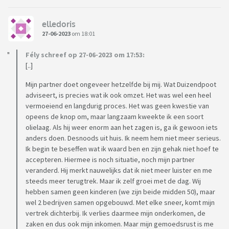
elledoris
27-06-2023
om 18:01
Fély schreef op 27-06-2023 om 17:53:
[..]
Mijn partner doet ongeveer hetzelfde bij mij. Wat Duizendpoot
adviseert, is precies wat ik ook omzet. Het was wel een heel
vermoeiend en langdurig proces. Het was geen kwestie van
opeens de knop om, maar langzaam kweekte ik een soort
olielaag. Als hij weer enorm aan het zagen is, ga ik gewoon iets
anders doen. Desnoods uit huis. Ik neem hem niet meer serieus.
Ik begin te beseffen wat ik waard ben en zijn gehak niet hoef te
accepteren. Hiermee is noch situatie, noch mijn partner
veranderd. Hij merkt nauwelijks dat ik niet meer luister en me
steeds meer terugtrek. Maar ik zelf groei met de dag. Wij
hebben samen geen kinderen (we zijn beide midden 50), maar
wel 2 bedrijven samen opgebouwd. Met elke sneer, komt mijn
vertrek dichterbij. Ik verlies daarmee mijn onderkomen, de
zaken en dus ook mijn inkomen. Maar mijn gemoedsrust is me