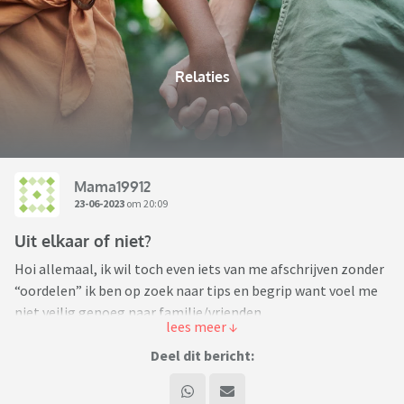
Relaties
Mama19912
23-06-2023
om 20:09
Uit elkaar of niet?
Hoi allemaal, ik wil toch even iets van me afschrijven zonder
“oordelen” ik ben op zoek naar tips en begrip want voel me
niet veilig genoeg naar familie/vrienden.
mijn man en ik zijn nu bijna 7 jaar samen. SMOOR verliefd
Deel dit bericht:
toen ik hem leerde kennen. Liefde op het eerste gezicht en ik
denk andersom ook. Nu samen een mooi vrijstaand huis en