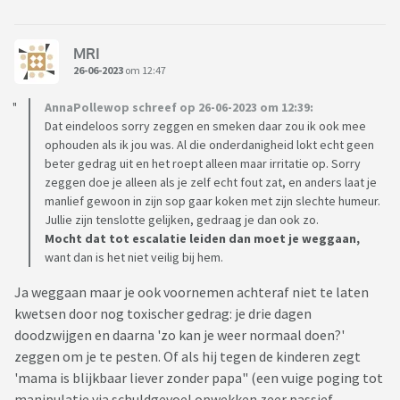
MRI
26-06-2023
om 12:47
AnnaPollewop schreef op 26-06-2023 om 12:39:
Dat eindeloos sorry zeggen en smeken daar zou ik ook mee
ophouden als ik jou was. Al die onderdanigheid lokt echt geen
beter gedrag uit en het roept alleen maar irritatie op. Sorry
zeggen doe je alleen als je zelf echt fout zat, en anders laat je
manlief gewoon in zijn sop gaar koken met zijn slechte humeur.
Jullie zijn tenslotte gelijken, gedraag je dan ook zo.
Mocht dat tot escalatie leiden dan moet je weggaan,
want dan is het niet veilig bij hem.
Ja weggaan maar je ook voornemen achteraf niet te laten
kwetsen door nog toxischer gedrag: je drie dagen
doodzwijgen en daarna 'zo kan je weer normaal doen?'
zeggen om je te pesten. Of als hij tegen de kinderen zegt
'mama is blijkbaar liever zonder papa" (een vuige poging tot
manipulatie via schuldgevoel opwekken zeer passief