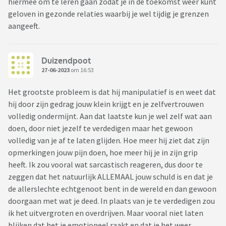
hiermee om te leren gaan zodat je in de toekomst weer kunt
geloven in gezonde relaties waarbij je wel tijdig je grenzen
aangeeft.
Duizendpoot
27-06-2023
om 16:53
Het grootste probleem is dat hij manipulatief is en weet dat
hij door zijn gedrag jouw klein krijgt en je zelfvertrouwen
volledig ondermijnt. Aan dat laatste kun je wel zelf wat aan
doen, door niet jezelf te verdedigen maar het gewoon
volledig van je af te laten glijden. Hoe meer hij ziet dat zijn
opmerkingen jouw pijn doen, hoe meer hij je in zijn grip
heeft. Ik zou vooral wat sarcastisch reageren, dus door te
zeggen dat het natuurlijk ALLEMAAL jouw schuld is en dat je
de allerslechte echtgenoot bent in de wereld en dan gewoon
doorgaan met wat je deed. In plaats van je te verdedigen zou
ik het uitvergroten en overdrijven. Maar vooral niet laten
blijken dat het je emotioneel raakt en dat je het weer