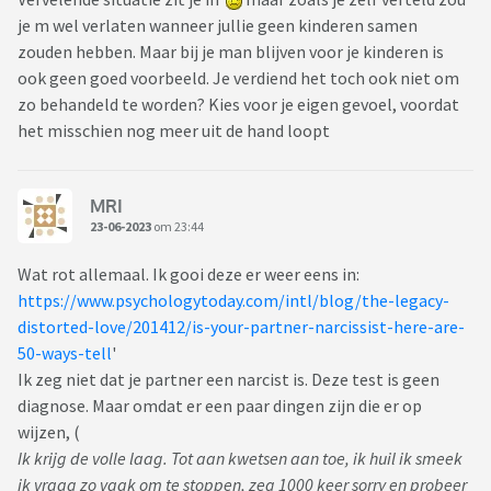
je m wel verlaten wanneer jullie geen kinderen samen
zouden hebben. Maar bij je man blijven voor je kinderen is
ook geen goed voorbeeld. Je verdiend het toch ook niet om
zo behandeld te worden? Kies voor je eigen gevoel, voordat
het misschien nog meer uit de hand loopt
MRI
23-06-2023
om 23:44
Wat rot allemaal. Ik gooi deze er weer eens in:
https://www.psychologytoday.com/intl/blog/the-legacy-
distorted-love/201412/is-your-partner-narcissist-here-are-
50-ways-tell
'
Ik zeg niet dat je partner een narcist is. Deze test is geen
diagnose. Maar omdat er een paar dingen zijn die er op
wijzen, (
Ik krijg de volle laag. Tot aan kwetsen aan toe, ik huil ik smeek
ik vraag zo vaak om te stoppen, zeg 1000 keer sorry en probeer