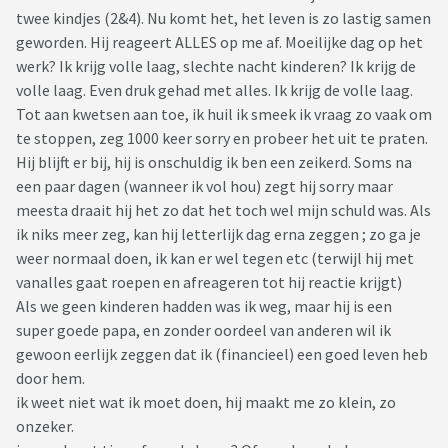
twee kindjes (2&4). Nu komt het, het leven is zo lastig samen
geworden. Hij reageert ALLES op me af. Moeilijke dag op het
werk? Ik krijg volle laag, slechte nacht kinderen? Ik krijg de
volle laag. Even druk gehad met alles. Ik krijg de volle laag.
Tot aan kwetsen aan toe, ik huil ik smeek ik vraag zo vaak om
te stoppen, zeg 1000 keer sorry en probeer het uit te praten.
Hij blijft er bij, hij is onschuldig ik ben een zeikerd. Soms na
een paar dagen (wanneer ik vol hou) zegt hij sorry maar
meesta draait hij het zo dat het toch wel mijn schuld was. Als
ik niks meer zeg, kan hij letterlijk dag erna zeggen ; zo ga je
weer normaal doen, ik kan er wel tegen etc (terwijl hij met
vanalles gaat roepen en afreageren tot hij reactie krijgt)
Als we geen kinderen hadden was ik weg, maar hij is een
super goede papa, en zonder oordeel van anderen wil ik
gewoon eerlijk zeggen dat ik (financieel) een goed leven heb
door hem.
ik weet niet wat ik moet doen, hij maakt me zo klein, zo
onzeker.