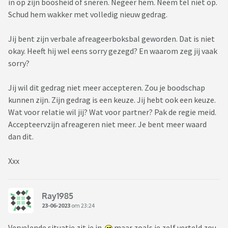
in op zijn boosheid of sneren. Negeer hem. Neem tel niet op.
Schud hem wakker met volledig nieuw gedrag.
Jij bent zijn verbale afreageerboksbal geworden. Dat is niet
okay. Heeft hij wel eens sorry gezegd? En waarom zeg jij vaak
sorry?
Jij wil dit gedrag niet meer accepteren. Zou je boodschap
kunnen zijn. Zijn gedrag is een keuze. Jij hebt ook een keuze.
Wat voor relatie wil jij? Wat voor partner? Pak de regie meid.
Accepteervzijn afreageren niet meer. Je bent meer waard
dan dit.
Xxx
Ray1985
23-06-2023
om 23:24
Vervelende situatie zit je in
maar zoals je zelf verteld zou