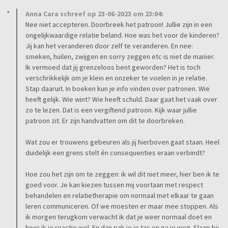
Anna Cara schreef op 23-06-2023 om 23:04:
Nee niet accepteren. Doorbreek het patroon! Jullie zijn in een
ongelijkwaardige relatie beland. Hoe was het voor de kinderen?
Jij kan het veranderen door zelf te veranderen. En nee:
smeken, huilen, zwijgen en sorry zeggen etc is niet de manier.
Ik vermoed dat jij grenzeloos bent geworden? Het is toch
verschrikkelijk om je klein en onzeker te voelen in je relatie.
Stap daaruit. In boeken kun je info vinden over patronen. Wie
heeft gelijk. Wie wint? Wie heeft schuld. Daar gaat het vaak over
zo te lezen. Dat is een vergiftend patroon. Kijk waar jullie
patroon zit. Er zijn handvatten om dit te doorbreken.
Wat zou er trouwens gebeuren als jij hierboven gaat staan. Heel
duidelijk een grens stelt én consequenties eraan verbindt?
Hoe zou het zijn om te zeggen: ik wil dit niet meer, hier ben ik te
goed voor. Je kan kiezen tussen mij voortaan met respect
behandelen en relatietherapie om normaal met elkaar te gaan
leren communiceren. Of we moesten er maar mee stoppen. Als
ik morgen terugkom verwacht ik dat je weer normaal doet en
hoor ik je reactie wel. En dan pak je je tas en ga je weg. Slaap bij