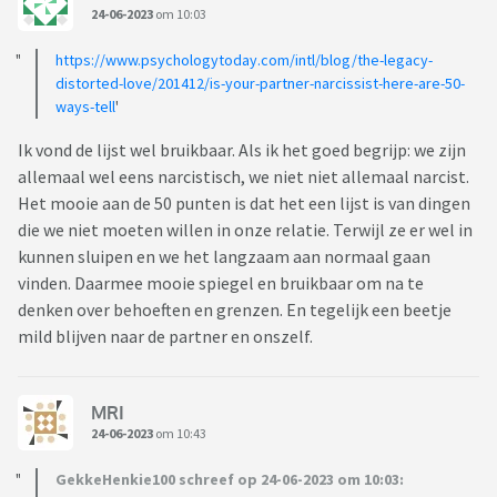
24-06-2023
om 10:03
https://www.psychologytoday.com/intl/blog/the-legacy-
distorted-love/201412/is-your-partner-narcissist-here-are-50-
ways-tell
'
Ik vond de lijst wel bruikbaar. Als ik het goed begrijp: we zijn
allemaal wel eens narcistisch, we niet niet allemaal narcist.
Het mooie aan de 50 punten is dat het een lijst is van dingen
die we niet moeten willen in onze relatie. Terwijl ze er wel in
kunnen sluipen en we het langzaam aan normaal gaan
vinden. Daarmee mooie spiegel en bruikbaar om na te
denken over behoeften en grenzen. En tegelijk een beetje
mild blijven naar de partner en onszelf.
MRI
24-06-2023
om 10:43
GekkeHenkie100 schreef op 24-06-2023 om 10:03: