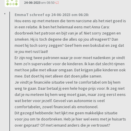
24-06-2023
om 08:50
EmmaT schreef op 24-06-2023 om 06:28:
Hou eens op met meteen die term narcisme als het niet goed is
in een relatie. Ik ben het helemaal eens met Anna Cara:
doorbreek het patroon en bijt van je af. Niet sorry zeggen en
smeken. Hij is toch degene die alles op jou afreageert? Dan
moet hij toch sorry zeggen? Geef hem een boksbal en zeg dat
ie jou met rust laat!
Er zijn nog twee patronen waar je over moet nadenken: je vindt
hem zo'n supervader voor de kinderen. Ik kan dat slecht rijmen
met hoe jullie met elkaar omgaan. Dat krijgen jullie kinderen ook
mee. Dat doet hij niet alleen dat doen jullie samen.
Je vindt je financiële situatie veel te comfortabel om bij hem
weg te gaan. Daar betaal jij een hele hoge prijs voor. Ik zeg niet
dat je nu meteen bij hem weg moet gaan, maar zorg eerst eens
wat beter voor jezelf. Gevoel van autonomie is veel
comfortabeler, zowel financieel als emotioneel.
Dit gezegd hebbende: het lijkt me geen makkelijke situatie
voor jou om te doorbreken. Heb je hier wel eens met je huisarts
over gepraat? Of met iemand anders die je vertrouwt?