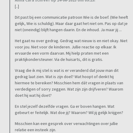
Anna Cara schreef op 24-06-2023 om 09:25:
[..]
Dit past bij een communicatie patroon Wie is de boef. (Wie heeft
gelijk, Wie is schuldig). Maar daar gaat het niet om. Pas op dat je
niet (oneindig) blijft hangen daarin. En de inhoud. Ja maar jij ...
Het gaat nu over gedrag. Gedrag wat nieuw is en niet okay. Niet
voor jou. Niet voor de kinderen. Jullie reactie op elkaar. Ik
ervaarde een vorm daarvan. Mij hielp praten met een
praktijkondersteuner. Via de huisarts, dit is gratis.
Vraag die ik mij stel is wat is er veranderd dat jouw man dit
gedrag laat zien. Wat is zijn doel? Wat hoopt of denkt hij
hiermee te bereiken? Misschien hem dát vragen in plaats van
verdedigen of sorry zeggen. Wat zijn zijn drijfveren? Waarom
doet hij wat hij doet?
En stel jezelf dezelfde vragen. Ga er boven hangen. Wat
gebeurt er feitelijk. Wat doe jij? Waarom? Wil jij gelijk kriijgen?
Misschien kan een gesprek over verwachtingen over jullie
relatie een insteek zijn.