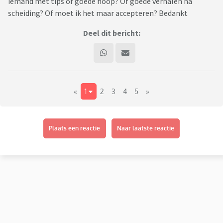
iemand met tips of goede hoop? Of goede verhalen na
scheiding? Of moet ik het maar accepteren? Bedankt
Deel dit bericht:
«
1
2
3
4
5
»
Plaats een reactie
Naar laatste reactie