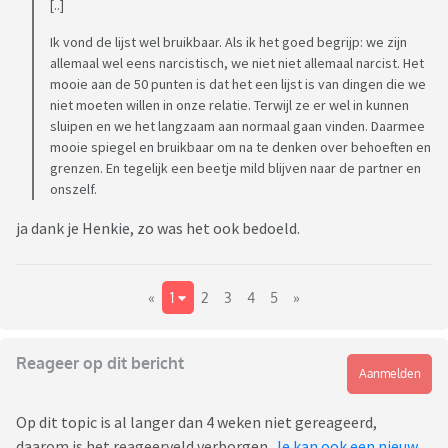
[..]
Ik vond de lijst wel bruikbaar. Als ik het goed begrijp: we zijn
allemaal wel eens narcistisch, we niet niet allemaal narcist. Het
mooie aan de 50 punten is dat het een lijst is van dingen die we
niet moeten willen in onze relatie. Terwijl ze er wel in kunnen
sluipen en we het langzaam aan normaal gaan vinden. Daarmee
mooie spiegel en bruikbaar om na te denken over behoeften en
grenzen. En tegelijk een beetje mild blijven naar de partner en
onszelf.
ja dank je Henkie, zo was het ook bedoeld.
«
1
2
3
4
5
»
Reageer op dit bericht
Aanmelden
Op dit topic is al langer dan 4 weken niet gereageerd,
daarom is het reageerveld verborgen.
Je kan ook een nieuw