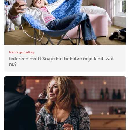
Mediaopvoeding
Iedereen heeft Snapchat behalve mijn kind: wat
nu?