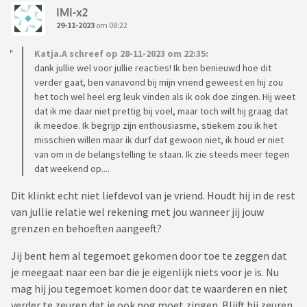
IMI-x2
29-11-2023
om 08:22
Katja.A schreef op 28-11-2023 om 22:35:
dank jullie wel voor jullie reacties! Ik ben benieuwd hoe dit
verder gaat, ben vanavond bij mijn vriend geweest en hij zou
het toch wel heel erg leuk vinden als ik ook doe zingen. Hij weet
dat ik me daar niet prettig bij voel, maar toch wilt hij graag dat
ik meedoe. Ik begrijp zijn enthousiasme, stiekem zou ik het
misschien willen maar ik durf dat gewoon niet, ik houd er niet
van om in de belangstelling te staan. Ik zie steeds meer tegen
dat weekend op....
Dit klinkt echt niet liefdevol van je vriend. Houdt hij in de rest
van jullie relatie wel rekening met jou wanneer jij jouw
grenzen en behoeften aangeeft?
Jij bent hem al tegemoet gekomen door toe te zeggen dat
je meegaat naar een bar die je eigenlijk niets voor je is. Nu
mag hij jou tegemoet komen door dat te waarderen en niet
verder te zeuren dat je ook nog moet zingen. Blijft hij zeuren,