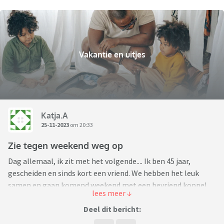
Vakantie en uitjes
Katja.A
25-11-2023
om 20:33
Zie tegen weekend weg op
Dag allemaal, ik zit met het volgende.... Ik ben 45 jaar,
gescheiden en sinds kort een vriend. We hebben het leuk
samen en gaan komend weekend met een bevriend koppel
van zijn kant een weekendje weg. Leuk, we hebben al vaker
wat ondernomen en ging prima. Maar..... nu hebben ze met
Deel dit bericht:
hun 3en besloten om voor zaterdagavond een tafel te