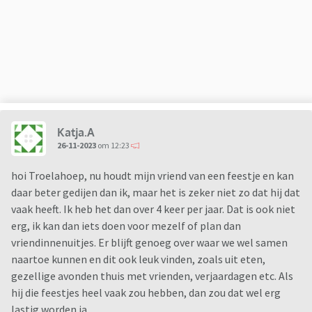
etentjes, spellen avonden e.d. Dit vindt mijn vriend ook leuk,
maar hij is ook wel een feestbeest en ik absoluut niet. Hoe
zouden jullie hiermee nu omgaan? Zijn er meer die niet van
karaoke houden?
Katja.A
26-11-2023
om 12:23
hoi Troelahoep, nu houdt mijn vriend van een feestje en kan
daar beter gedijen dan ik, maar het is zeker niet zo dat hij dat
vaak heeft. Ik heb het dan over 4 keer per jaar. Dat is ook niet
erg, ik kan dan iets doen voor mezelf of plan dan
vriendinnenuitjes. Er blijft genoeg over waar we wel samen
naartoe kunnen en dit ook leuk vinden, zoals uit eten,
gezellige avonden thuis met vrienden, verjaardagen etc. Als
hij die feestjes heel vaak zou hebben, dan zou dat wel erg
lastig worden ja.