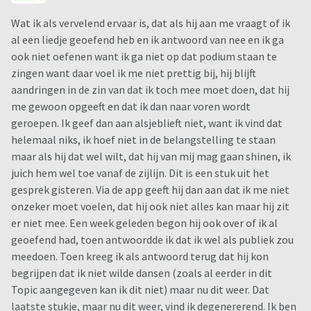
Wat ik als vervelend ervaar is, dat als hij aan me vraagt of ik
al een liedje geoefend heb en ik antwoord van nee en ik ga
ook niet oefenen want ik ga niet op dat podium staan te
zingen want daar voel ik me niet prettig bij, hij blijft
aandringen in de zin van dat ik toch mee moet doen, dat hij
me gewoon opgeeft en dat ik dan naar voren wordt
geroepen. Ik geef dan aan alsjeblieft niet, want ik vind dat
helemaal niks, ik hoef niet in de belangstelling te staan
maar als hij dat wel wilt, dat hij van mij mag gaan shinen, ik
juich hem wel toe vanaf de zijlijn. Dit is een stuk uit het
gesprek gisteren. Via de app geeft hij dan aan dat ik me niet
onzeker moet voelen, dat hij ook niet alles kan maar hij zit
er niet mee. Een week geleden begon hij ook over of ik al
geoefend had, toen antwoordde ik dat ik wel als publiek zou
meedoen. Toen kreeg ik als antwoord terug dat hij kon
begrijpen dat ik niet wilde dansen (zoals al eerder in dit
Topic aangegeven kan ik dit niet) maar nu dit weer. Dat
laatste stukje, maar nu dit weer, vind ik degenererend. Ik ben