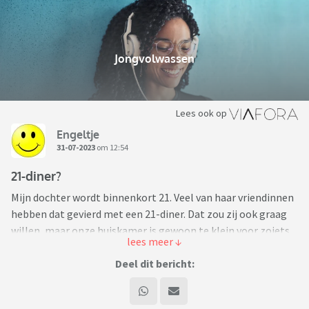
Jongvolwassen
Lees ook op
Engeltje
31-07-2023
om 12:54
21-diner?
Mijn dochter wordt binnenkort 21. Veel van haar vriendinnen
hebben dat gevierd met een 21-diner. Dat zou zij ook graag
willen, maar onze huiskamer is gewoon te klein voor zoiets.
Naast dat ik niet zo’n keukenprinses ben.
Ik ben dus op zoek naar leuke alternatief. Dochterlief zit nog
Deel dit bericht:
een beetje in de fase ‘iets anders is geen optie’. Maar wie
weet kan ik haar overhalen met een briljant ander plan.