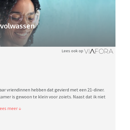
gvolwassen
Lees ook op
aar vriendinnen hebben dat gevierd met een 21-diner.
amer is gewoon te klein voor zoiets. Naast dat ik niet
hterlief zit nog een beetje in de fase ‘iets anders is
len met een briljant ander plan.