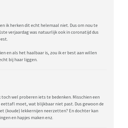
 en ik herken dit echt helemaal niet. Dus om nou te
1ste verjaardag was natuurlijk ook in coronatijd dus
est.
ien en als het haalbaar is, zou ik er best aan willen
ht bij haar liggen.
ijk toch wel proberen iets te bedenken. Misschien een
n eettafl moet, wat blijkbaar niet past. Dus gewoon de
et (koude) lekkernijen neerzetten? En dochter kan
ingen en hapjes maken enz.