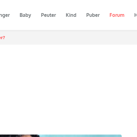
nger
Baby
Peuter
Kind
Puber
Forum
H
er?