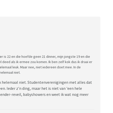
r is 22 en die hoefde geen 21 dinner, mijn jongste 19 en die
 deed als ik ermee zou komen. Ik ben zelf kok dus ik draai er
 helemaal leuk. Maar nee, niet iedereen doet mee. In de
helemaal niet.
ook helemaal niet. Studentenverenigingen met alles dat
n. Ieder z'n ding, maar het is niet van 'een hele
gender-reveil, babyshowers en weet ik wat nog meer