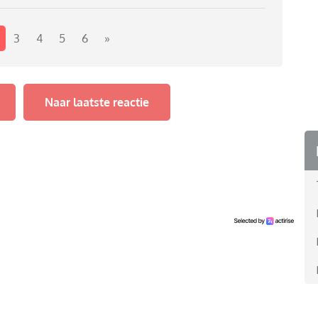
3
4
5
6
»
Naar laatste reactie