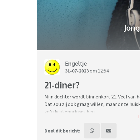
Jon
Engeltje
31-07-2023
om 12:54
21-diner?
Mijn dochter wordt binnenkort 21. Veel van h
Dat zou zij ook graag willen, maar onze huisk
zo’n keukenprinses ben.
Ik ben dus op zoek naar leuke alternatief. Doc
geen optie’. Maar wie weet kan ik haar overha
Deel dit bericht: