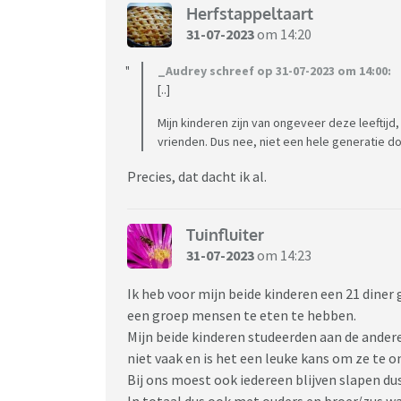
Herfstappeltaart
31-07-2023
om 14:20
_Audrey schreef op 31-07-2023 om 14:00:
[..]
Mijn kinderen zijn van ongeveer deze leeftijd,
vrienden. Dus nee, niet een hele generatie do
Precies, dat dacht ik al.
Tuinfluiter
31-07-2023
om 14:23
Ik heb voor mijn beide kinderen een 21 diner
een groep mensen te eten te hebben.
Mijn beide kinderen studeerden aan de andere
niet vaak en is het een leuke kans om ze te 
Bij ons moest ook iedereen blijven slapen d
In totaal dus ook met ouders en broer/zus 