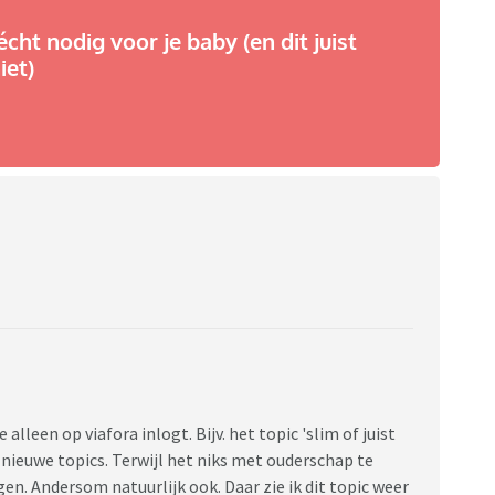
écht nodig voor je baby (en dit juist
iet)
e alleen op viafora inlogt. Bijv. het topic 'slim of juist
de nieuwe topics. Terwijl het niks met ouderschap te
en. Andersom natuurlijk ook. Daar zie ik dit topic weer