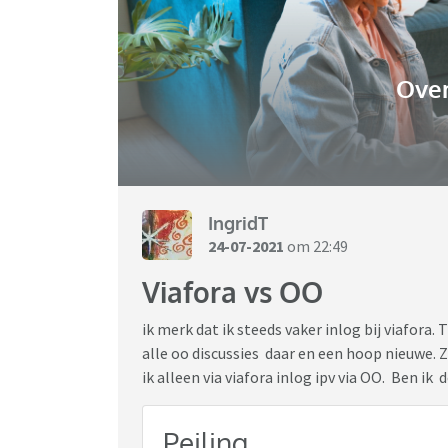
Over
IngridT
24-07-2021
om 22:49
Viafora vs OO
ik merk dat ik steeds vaker inlog bij viafora. T
alle oo discussies daar en een hoop nieuwe. Za
ik alleen via viafora inlog ipv via OO. Ben ik
Peiling