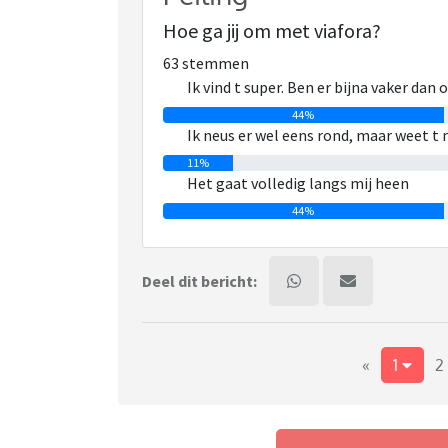
Hoe ga jij om met viafora?
63 stemmen
Ik vind t super. Ben er bijna vaker dan
44%
Ik neus er wel eens rond, maar weet t 
11%
Het gaat volledig langs mij heen
44%
Deel dit bericht:
«
1
2