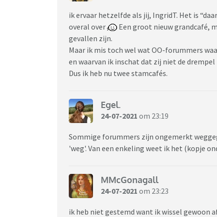
ik ervaar hetzelfde als jij, IngridT. Het is “d
overal over
Een groot nieuw grandcafé, m
gevallen zijn.
Maar ik mis toch wel wat OO-forummers waar
en waarvan ik inschat dat zij niet de drempel
Dus ik heb nu twee stamcafés.
Egel.
24-07-2021
om 23:19
Sommige forummers zijn ongemerkt weggegaa
'weg'. Van een enkeling weet ik het (kopje on
MMcGonagall
24-07-2021
om 23:23
ik heb niet gestemd want ik wissel gewoon af 