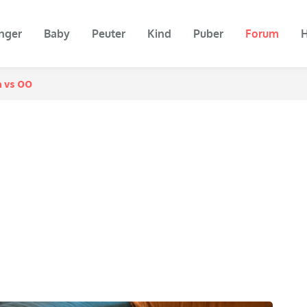
nger
Baby
Peuter
Kind
Puber
Forum
H
a vs OO