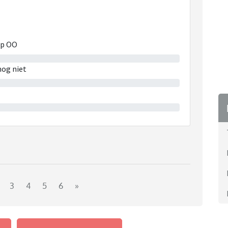
 op OO
nog niet
3
4
5
6
»