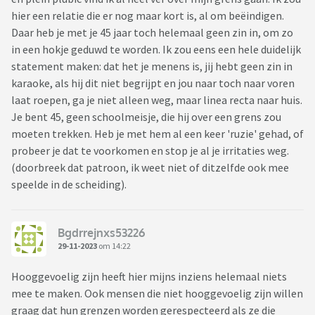
hier een relatie die er nog maar kort is, al om beëindigen.
Daar heb je met je 45 jaar toch helemaal geen zin in, om zo
in een hokje geduwd te worden. Ik zou eens een hele duidelijk
statement maken: dat het je menens is, jij hebt geen zin in
karaoke, als hij dit niet begrijpt en jou naar toch naar voren
laat roepen, ga je niet alleen weg, maar linea recta naar huis.
Je bent 45, geen schoolmeisje, die hij over een grens zou
moeten trekken. Heb je met hem al een keer 'ruzie' gehad, of
probeer je dat te voorkomen en stop je al je irritaties weg.
(doorbreek dat patroon, ik weet niet of ditzelfde ook mee
speelde in de scheiding).
Bgdrrejnxs53226
29-11-2023
om 14:22
Hooggevoelig zijn heeft hier mijns inziens helemaal niets
mee te maken. Ook mensen die niet hooggevoelig zijn willen
graag dat hun grenzen worden gerespecteerd als ze die