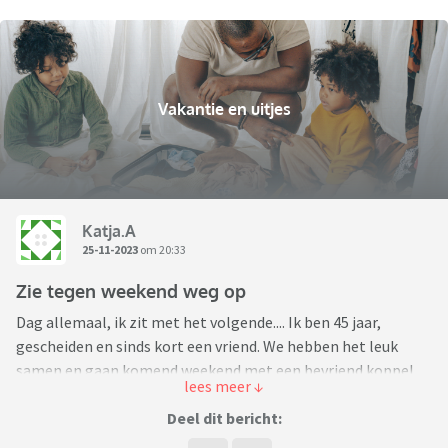
Vakantie en uitjes
Katja.A
25-11-2023
om 20:33
Zie tegen weekend weg op
Dag allemaal, ik zit met het volgende.... Ik ben 45 jaar,
gescheiden en sinds kort een vriend. We hebben het leuk
samen en gaan komend weekend met een bevriend koppel
van zijn kant een weekendje weg. Leuk, we hebben al vaker
wat ondernomen en ging prima. Maar..... nu hebben ze met
Deel dit bericht:
hun 3en besloten om voor zaterdagavond een tafel te