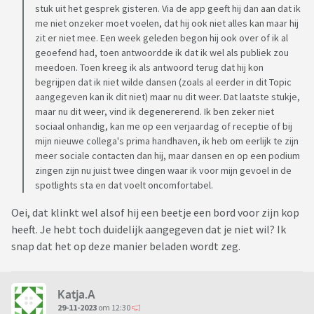
stuk uit het gesprek gisteren. Via de app geeft hij dan aan dat ik
me niet onzeker moet voelen, dat hij ook niet alles kan maar hij
zit er niet mee. Een week geleden begon hij ook over of ik al
geoefend had, toen antwoordde ik dat ik wel als publiek zou
meedoen. Toen kreeg ik als antwoord terug dat hij kon
begrijpen dat ik niet wilde dansen (zoals al eerder in dit Topic
aangegeven kan ik dit niet) maar nu dit weer. Dat laatste stukje,
maar nu dit weer, vind ik degenererend. Ik ben zeker niet
sociaal onhandig, kan me op een verjaardag of receptie of bij
mijn nieuwe collega's prima handhaven, ik heb om eerlijk te zijn
meer sociale contacten dan hij, maar dansen en op een podium
zingen zijn nu juist twee dingen waar ik voor mijn gevoel in de
spotlights sta en dat voelt oncomfortabel.
Oei, dat klinkt wel alsof hij een beetje een bord voor zijn kop
heeft. Je hebt toch duidelijk aangegeven dat je niet wil? Ik
snap dat het op deze manier beladen wordt zeg.
Katja.A
29-11-2023
om 12:30