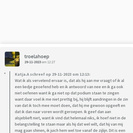
etentjes, spellen avonden e.d. Dit vindt mijn vriend ook leuk,
maar hij is ook wel een feestbeest en ik absoluut niet. Hoe
zouden jullie hiermee nu omgaan? Zijn er meer die niet van
karaoke houden?
troelahoep
29-11-2023
om 12:27
Katja.A schreef op 29-11-2023 om 12:13:
Wat ik als vervelend ervaar is, dat als hij aan me vraagt of ik al
een liedje geoefend heb en ik antwoord van nee en ik ga ook
niet oefenen want ik ga niet op dat podium staan te zingen
want daar voel ik me niet prettig bij, hij blijft aandringen in de zin
van dat ik toch mee moet doen, dat hij me gewoon opgeeft en
dat ik dan naar voren wordt geroepen. Ik geef dan aan
alsjeblieft niet, want ik vind dat helemaal niks, ik hoef niet in de
belangstelling te staan maar als hij dat wel wilt, dat hij van mij
mag gaan shinen, ik juich hem wel toe vanaf de zijlijn. Dit is een