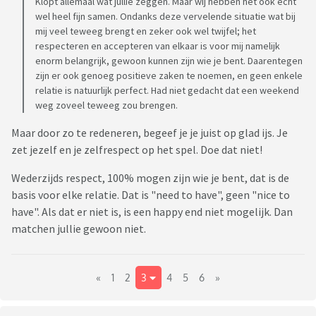
Klopt allemaal wat jullie zeggen. Maar wij hebben het ook echt
wel heel fijn samen. Ondanks deze vervelende situatie wat bij
mij veel teweeg brengt en zeker ook wel twijfel; het
respecteren en accepteren van elkaar is voor mij namelijk
enorm belangrijk, gewoon kunnen zijn wie je bent. Daarentegen
zijn er ook genoeg positieve zaken te noemen, en geen enkele
relatie is natuurlijk perfect. Had niet gedacht dat een weekend
weg zoveel teweeg zou brengen.
Maar door zo te redeneren, begeef je je juist op glad ijs. Je
zet jezelf en je zelfrespect op het spel. Doe dat niet!
Wederzijds respect, 100% mogen zijn wie je bent, dat is de
basis voor elke relatie. Dat is "need to have", geen "nice to
have". Als dat er niet is, is een happy end niet mogelijk. Dan
matchen jullie gewoon niet.
«
1
2
3
4
5
6
»