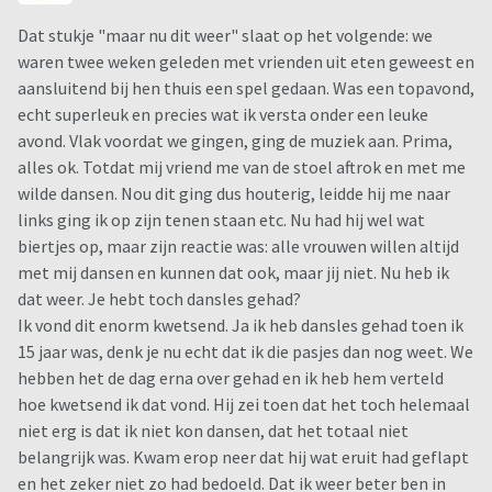
Dat stukje "maar nu dit weer" slaat op het volgende: we
waren twee weken geleden met vrienden uit eten geweest en
aansluitend bij hen thuis een spel gedaan. Was een topavond,
echt superleuk en precies wat ik versta onder een leuke
avond. Vlak voordat we gingen, ging de muziek aan. Prima,
alles ok. Totdat mij vriend me van de stoel aftrok en met me
wilde dansen. Nou dit ging dus houterig, leidde hij me naar
links ging ik op zijn tenen staan etc. Nu had hij wel wat
biertjes op, maar zijn reactie was: alle vrouwen willen altijd
met mij dansen en kunnen dat ook, maar jij niet. Nu heb ik
dat weer. Je hebt toch dansles gehad?
Ik vond dit enorm kwetsend. Ja ik heb dansles gehad toen ik
15 jaar was, denk je nu echt dat ik die pasjes dan nog weet. We
hebben het de dag erna over gehad en ik heb hem verteld
hoe kwetsend ik dat vond. Hij zei toen dat het toch helemaal
niet erg is dat ik niet kon dansen, dat het totaal niet
belangrijk was. Kwam erop neer dat hij wat eruit had geflapt
en het zeker niet zo had bedoeld. Dat ik weer beter ben in