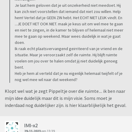
Je laat hem geloven dat je uit onzekerheid niet meedoet. Hij
kan zich niet voorstellen dat iemand dat niet zou willen. Help
hem! Vertel dat je GEEN ZIN hebt. Het ECHT NIET LEUK vindt. En
...JE DOET HET OOK NIET. maak je keus uit om wel mee te gaan
en niet te zingen, in de kamer te blijven of helemaal niet meer
mee te gaan op weekend. Maar wees duidelijk in wat je gaat
doen.
Ik raak echt plaatsvervangend geirriteerd van je vriend en de
situatie. Maar je veroorzaakt zelf de ruimte. Hij blijft ruimte
voelen om jou over te halen omdat jij niet duidelijk genoeg
bent.
Heb je hem al verteld dat je nu eigenlijk helemaal twijfelt of je
nog wel mee wil naar dat weekend?
Klopt wel wat je zegt Pippeltje over die ruimte.... ik ben naar
mijn idee duidelijk maar dit is mijn visie. Soms moet je
inderdaad nog duidelijker zijn. is hier klaarblijkelijk het geval.
IMI-x2
29-11-2023
om 13:39